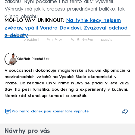
zákonů. Nyní počkáme i na tento akt,“ vysvětlil.
Výhrady má jak k procesu projednávání balíčku, tak
k jeho obsahu.
MOHLO VÁM UNIKNOUT:
Na tyhle kecy nejsem
zvědav, vpálil Vondra Davidovi. Zvažoval odchod
z debaty
Failed to fetch
prezident
Petr Pavel
Patrik Nacher
podpis
Oldřich Plecháček
V současnosti dokončuje magisterské studium diplomacie a
mezinárodních vztahů na Vysoké škole ekonomické v
Praze. Do redakce CNN Prima NEWS se přidal v létě 2022.
Baví ho pěší turistika, bouldering a experimenty v kuchyni.
Nemá rád stand-up komedii a smažák.
Pro tento článek jsou komentáře vypnuté
Návrhy pro vás