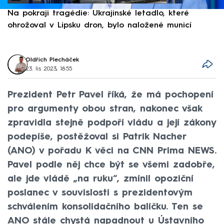
Na pokraji tragédie: Ukrajinské letadlo, které
P
ohrožoval v Lipsku dron, bylo naložené municí
e
Oldřich Plecháček
23. lis 2023, 18:55
Prezident Petr Pavel říká, že má pochopení
pro argumenty obou stran, nakonec však
zpravidla stejně podpoří vládu a její zákony
podepíše, postěžoval si Patrik Nacher
(ANO) v pořadu K věci na CNN Prima NEWS.
Pavel podle něj chce být se všemi zadobře,
ale jde vládě „na ruku“, zmínil opoziční
poslanec v souvislosti s prezidentovým
schválením konsolidačního balíčku. Ten se
ANO stále chystá napadnout u Ústavního