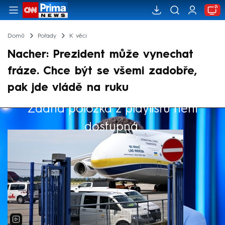
Domů
Pořady
K věci
Nacher: Prezident může vynechat
fráze. Chce být se všemi zadobře,
pak jde vládě na ruku
Žádná položka z playlistu není
Výběr redakce
dostupná.