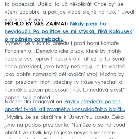
to podepsat. Udělal to už několikrát. Chce být se
všemi zadobře, a pak jde vládě stejně na ruku,“ uvedl
v pořadu K věci.
MOHLO BY VÁS ZAJÍMAT:
Nikdy jsem ho
nevyloučil. Po politice se mi stýská, říká Kalousek
o možném comebacku
Vymezil se v tomto ohledu i proti horní komoře
Parlamentu. „Demokratické brzdy, které by mohly
některé věci opravit nebo vrátit, ať už je to Senát
nebo prezident, jako brzdy nefungují. Je to vlastně
jako dobře namazaný pětikoaliční stroj. Možná by
pan prezident mohl všechny ty fráze vynechat a
normálně zákon podepsat, jinak to nedává smysl,“
popsal svůj pohled.
Nacher tím reagoval na
Pavlův středeční podpis
opozicí tvrdě kritizovaného konsolidačního balíčku
.
„Myslím, že se obrátíme k Ústavnímu soudu. Čekali
jsme na podpis prezidenta. Nemůžete se na soud
obrátit ve chvíli, kdy to ještě nevyšlo ve sbírce