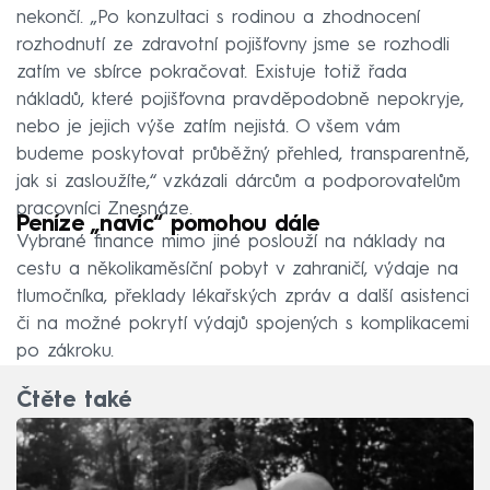
nekončí. „Po konzultaci s rodinou a zhodnocení
rozhodnutí ze zdravotní pojišťovny jsme se rozhodli
zatím ve sbírce pokračovat. Existuje totiž řada
nákladů, které pojišťovna pravděpodobně nepokryje,
nebo je jejich výše zatím nejistá. O všem vám
budeme poskytovat průběžný přehled, transparentně,
jak si zasloužíte,“ vzkázali dárcům a podporovatelům
pracovníci Znesnáze.
Peníze „navíc“ pomohou dále
Vybrané finance mimo jiné poslouží na náklady na
cestu a několikaměsíční pobyt v zahraničí, výdaje na
tlumočníka, překlady lékařských zpráv a další asistenci
či na možné pokrytí výdajů spojených s komplikacemi
po zákroku.
Čtěte také