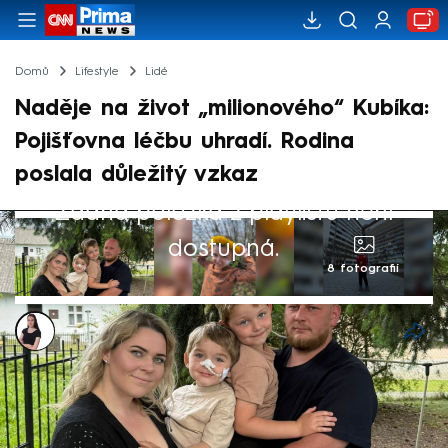
Domů
Lifestyle
Lidé
Naděje na život „milionového“ Kubíka:
Pojišťovna léčbu uhradí. Rodina
poslala důležitý vzkaz
Žádná položka z playlistu není
dostupná.
8 fotografií
Monika Kabourková
8. čvc 2025, 22:21
Co bývalo snem, se pomalu stává realitou.
Tříletý Kubík, který jako jediné dítě v Česku