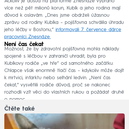
Ačkoliv je dosud na platformě Znesnáze vybráno
více než pět milionů korun, Kubík a jeho rodina mají
důvod k oslavám. „Dnes jsme obdrželi úžasnou
zprávu od rodiny Kubíka – pojišťovna schválila úhradu
jeho léčby v Bostonu,“
informovali 7. července dárce
pracovníci Znesnáze.
Není čas čekat
Možnost, že by zdravotní pojišťovna mohla náklady
spojené s léčbou v zahraničí uhradit, byla pro
Kubíkovy rodiče „ve hře“ od samotného začátku.
Chlapce však enormně tlačí čas – kdykoliv může dojít
k mrtvici, infarktu nebo selhání ledvin. „Není čas
čekat,“ vysvětlili rodiče důvod, proč se nakonec
rozhodli vzít věci do vlastních rukou a požádat druhé
o pomoc.
Čtěte také