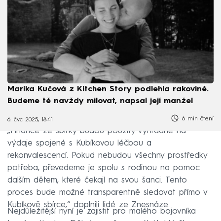
Marika Kučová z Kitchen Story podlehla rakovině.
Budeme tě navždy milovat, napsal její manžel
6 min čtení
6. čvc 2025, 18:41
„Finance ze sbírky budou použity výhradně na
výdaje spojené s Kubíkovou léčbou a
rekonvalescencí. Pokud nebudou všechny prostředky
potřeba, převedeme je spolu s rodinou na pomoc
dalším dětem, které čekají na svou šanci. Tento
proces bude možné transparentně sledovat přímo v
Kubíkově sbírce,“ doplnili lidé ze Znesnáze.
Nejdůležitější nyní je zajistit pro malého bojovníka