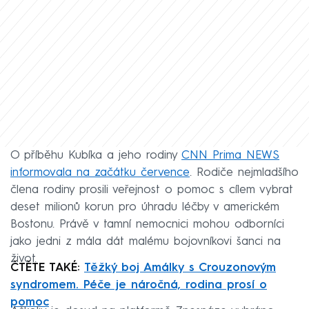
O příběhu Kubíka a jeho rodiny
CNN Prima NEWS
informovala na začátku července
. Rodiče nejmladšího
člena rodiny prosili veřejnost o pomoc s cílem vybrat
deset milionů korun pro úhradu léčby v americkém
Bostonu. Právě v tamní nemocnici mohou odborníci
jako jedni z mála dát malému bojovníkovi šanci na
život.
ČTĚTE TAKÉ:
Těžký boj Amálky s Crouzonovým
syndromem. Péče je náročná, rodina prosí o
pomoc