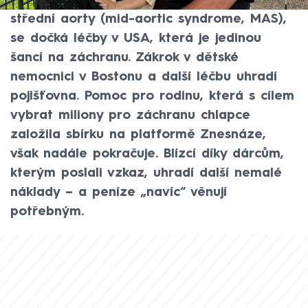
trpí vzácným a závažným syndromem
střední aorty (mid-aortic syndrome, MAS),
se dočká léčby v USA, která je jedinou
šancí na záchranu. Zákrok v dětské
nemocnici v Bostonu a další léčbu uhradí
pojišťovna. Pomoc pro rodinu, která s cílem
vybrat miliony pro záchranu chlapce
založila sbírku na platformě Znesnáze,
však nadále pokračuje. Blízcí díky dárcům,
kterým poslali vzkaz, uhradí další nemalé
náklady – a peníze „navíc“ věnují
potřebným.