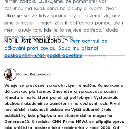
termín zákroku. „Děkujeme, že pomáháte! Vaší
zásluhou má Kubík šanci na dlouhý a kvalitní život.
Ukazuje se, že když spojíme síly, dokážeme víc, než
jsme si mysleli – nejen zajistit potřebnou pomoc, ale i
měnit osudy tam, kde je to nejvíce potřeba,“ dodali
pracovníci dárcovské platformy.
MOHLI JSTE PŘEHLÉDNOUT:
Petr ochrnul po
očkování proti covidu. Soud mu přiznal
odškodnění, stát podal odvolání
nemoc
zdraví
dítě
rodina
společnost
Failed to fetch
Monika Kabourková
Věnuje se převážně zdravotnickým tématům. Komunikuje s
dárcovskou platformou Znesnáze a zpracovává sociální
témata a texty, které pomáhají potřebným. Vystudovala
obchodní akademii se zaměřením na cestovní ruch. První
novinářské zkušenosti získala na Vyšší odborné škole
publicistiky, kde přispívala do studentského magazínu
Generace20. K redakci CNN Prima NEWS se připojila zprvu
jako stážistka, posléze jako redaktorka v roce 2020. Od