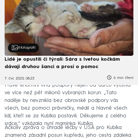
8
fotografií
Lidé je opustili či týrali: Sára s Ivetou kočkám
dávají druhou šanci a prosí o pomoc
6 min čtení
7. čvc 2025, 08:23
Právě enormní vlna podpory nejen od dárců vyústila
ve více než pět milionů vybraných korun. „Tato
naděje by nevznikla bez obrovské podpory vás
všech, bez pomoci právničky, médií a hlavně všech
lidí, kteří se za Kubíka postavili. Děkujeme z celého
srdce,“ vzkázala nyní maminka Kubíka.
Ačkoliv zpráva o úhradě léčby v USA pro Kubíka
znamená zásadní posun kupředu, jeho cesta zdaleka