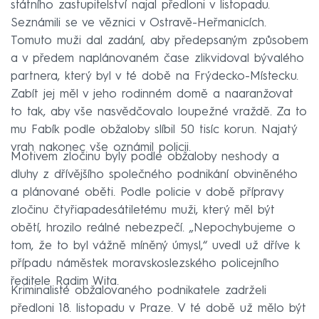
státního zastupitelství najal předloni v listopadu.
Seznámili se ve věznici v Ostravě-Heřmanicích.
Tomuto muži dal zadání, aby předepsaným způsobem
a v předem naplánovaném čase zlikvidoval bývalého
partnera, který byl v té době na Frýdecko-Místecku.
Zabít jej měl v jeho rodinném domě a naaranžovat
to tak, aby vše nasvědčovalo loupežné vraždě. Za to
mu Fabík podle obžaloby slíbil 50 tisíc korun. Najatý
vrah nakonec vše oznámil policii.
Motivem zločinu byly podle obžaloby neshody a
dluhy z dřívějšího společného podnikání obviněného
a plánované oběti. Podle policie v době přípravy
zločinu čtyřiapadesátiletému muži, který měl být
obětí, hrozilo reálné nebezpečí. „Nepochybujeme o
tom, že to byl vážně míněný úmysl,“ uvedl už dříve k
případu náměstek moravskoslezského policejního
ředitele Radim Wita.
Kriminalisté obžalovaného podnikatele zadrželi
předloni 18. listopadu v Praze. V té době už mělo být