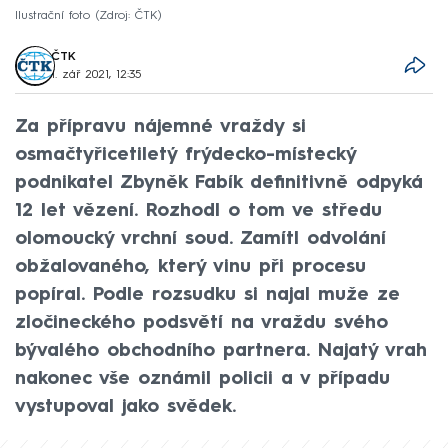
Ilustrační foto
Zdroj: ČTK
ČTK
1. zář 2021, 12:35
Za přípravu nájemné vraždy si
osmačtyřicetiletý frýdecko-místecký
podnikatel Zbyněk Fabík definitivně odpyká
12 let vězení. Rozhodl o tom ve středu
olomoucký vrchní soud. Zamítl odvolání
obžalovaného, který vinu při procesu
popíral. Podle rozsudku si najal muže ze
zločineckého podsvětí na vraždu svého
bývalého obchodního partnera. Najatý vrah
nakonec vše oznámil policii a v případu
vystupoval jako svědek.