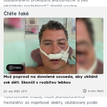
obžalovaného prokázána jednoznačně a bez
jakýchkoliv pochybností,“ doplnil soudce.
Čtěte také
Video
Muž poprosil na dovolené souseda, aby uklidnil
své děti. Skončil s rozbitou lebkou
6 min čtení
22. srp 2021, 22:11
Vykonavatele vraždy, muže jednadvacetkrát
trestaného za majetkové delikty, obžalovaný podle