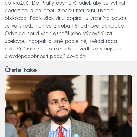
po vraždě. Do Prahy obviněný odjel, aby se vyhnul
podezření a na dobu zločinu měl alibi, uvedla
obžaloba. Fabík však vinu popíral, u vrchního soudu
se ve středu hájil ve zhruba 1,5hodinové obhajobě.
Odvolací soud však označil jeho výpověď za
účelovou, naopak o vině podle něj svědčí řada
důkazů. Obhájce po rozsudku uvedl, že s největší
pravděpodobností podají dovolání.
Čtěte také