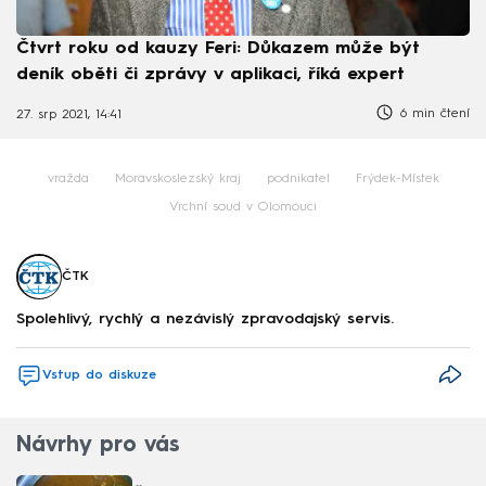
Čtvrt roku od kauzy Feri: Důkazem může být
deník oběti či zprávy v aplikaci, říká expert
6 min čtení
27. srp 2021, 14:41
vražda
Moravskoslezský kraj
podnikatel
Frýdek-Místek
Vrchní soud v Olomouci
ČTK
Spolehlivý, rychlý a nezávislý zpravodajský servis.
Vstup do diskuze
Návrhy pro vás