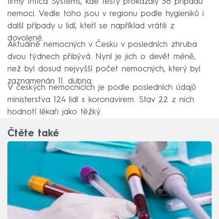
firmy Intica Systems, kde testy prokázaly 38 případů
nemoci. Vedle toho jsou v regionu podle hygieniků i
další případy u lidí, kteří se například vrátili z
dovolené.
Aktuálně nemocných v Česku v posledních zhruba
dvou týdnech přibývá. Nyní je jich o devět méně,
než byl dosud nejvyšší počet nemocných, který byl
zaznamenán 11. dubna.
V českých nemocnicích je podle posledních údajů
ministerstva 124 lidí s koronavirem. Stav 22 z nich
hodnotí lékaři jako těžký.
Čtěte také