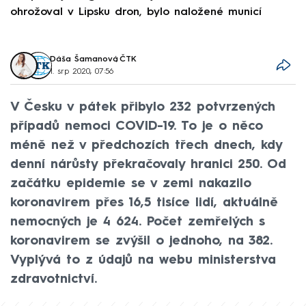
ohrožoval v Lipsku dron, bylo naložené municí
e
Dáša Šamanová
,
ČTK
1. srp 2020, 07:56
V Česku v pátek přibylo 232 potvrzených
případů nemoci COVID-19. To je o něco
méně než v předchozích třech dnech, kdy
denní nárůsty překračovaly hranici 250. Od
začátku epidemie se v zemi nakazilo
koronavirem přes 16,5 tisíce lidí, aktuálně
nemocných je 4 624. Počet zemřelých s
koronavirem se zvýšil o jednoho, na 382.
Vyplývá to z údajů na webu ministerstva
zdravotnictví.