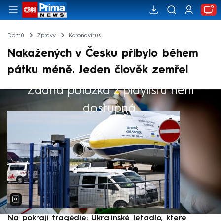
Domů
Zprávy
Koronavirus
Nakažených v Česku přibylo během
pátku méně. Jeden člověk zemřel
Žádná položka z playlistu není
Výběr redakce
dostupná.
Na pokraji tragédie: Ukrajinské letadlo, které
P