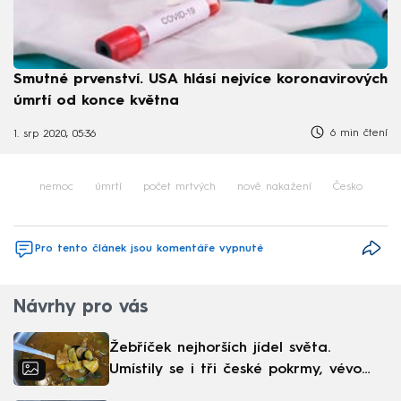
Smutné prvenství. USA hlásí nejvíce koronavirových
úmrtí od konce května
6 min čtení
1. srp 2020, 05:36
nemoc
úmrtí
počet mrtvých
nově nakažení
Česko
Pro tento článek jsou komentáře vypnuté
Návrhy pro vás
Žebříček nejhorších jídel světa.
Umístily se i tři české pokrmy, vévodí
skandinávská kuchyně