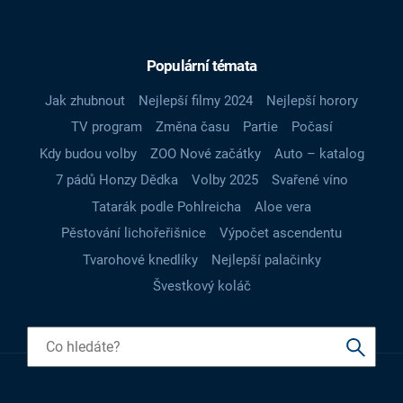
Populární témata
Jak zhubnout
Nejlepší filmy 2024
Nejlepší horory
TV program
Změna času
Partie
Počasí
Kdy budou volby
ZOO Nové začátky
Auto – katalog
7 pádů Honzy Dědka
Volby 2025
Svařené víno
Tatarák podle Pohlreicha
Aloe vera
Pěstování lichořeřišnice
Výpočet ascendentu
Tvarohové knedlíky
Nejlepší palačinky
Švestkový koláč