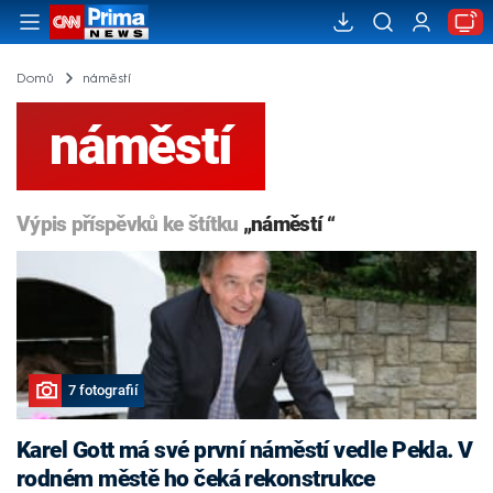
Domů
náměstí
náměstí
Výpis příspěvků ke štítku
„náměstí “
7 fotografií
Karel Gott má své první náměstí vedle Pekla. V
rodném městě ho čeká rekonstrukce