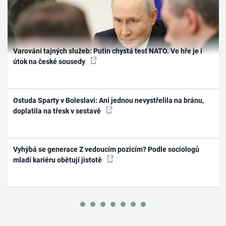
Varování tajných služeb: Putin chystá test NATO. Ve hře je i
útok na české sousedy
Ostuda Sparty v Boleslavi: Ani jednou nevystřelila na bránu,
doplatila na třesk v sestavě
Vyhýbá se generace Z vedoucím pozicím? Podle sociologů
mladí kariéru obětují jistotě