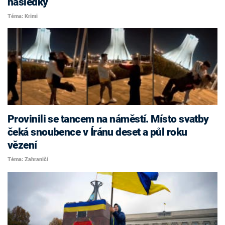
následky
Téma: Krimi
Provinili se tancem na náměstí. Místo svatby
čeká snoubence v Íránu deset a půl roku
vězení
Téma: Zahraničí