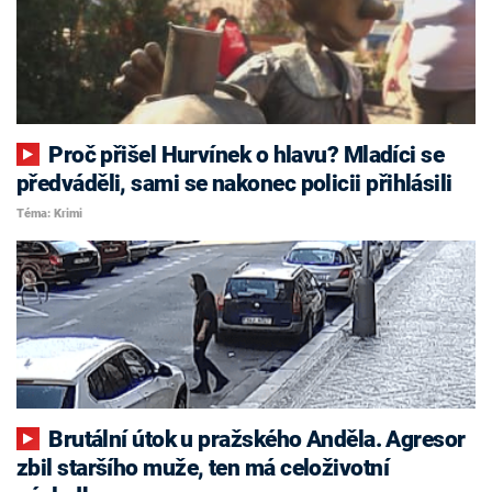
Proč přišel Hurvínek o hlavu? Mladíci se
předváděli, sami se nakonec policii přihlásili
Téma: Krimi
Brutální útok u pražského Anděla. Agresor
zbil staršího muže, ten má celoživotní