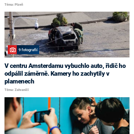
Téma: Plzeň
9 fotografií
V centru Amsterdamu vybuchlo auto, řidič ho
odpálil záměrně. Kamery ho zachytily v
plamenech
Téma: Zahraničí