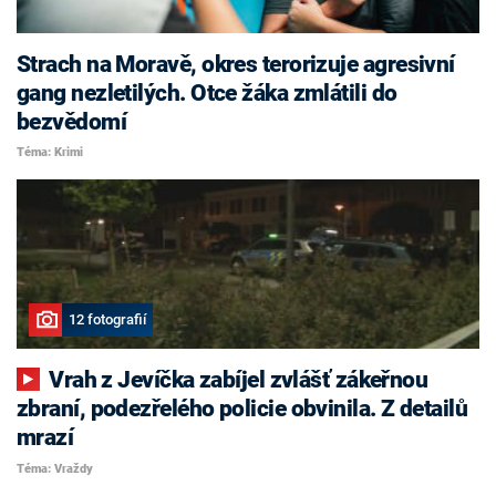
Strach na Moravě, okres terorizuje agresivní
gang nezletilých. Otce žáka zmlátili do
bezvědomí
Téma: Krimi
12 fotografií
Vrah z Jevíčka zabíjel zvlášť zákeřnou
zbraní, podezřelého policie obvinila. Z detailů
mrazí
Téma: Vraždy