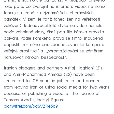
2 miliony lidí. Policie pár zatkla v listopadu loňského
roku poté, co zveřejnil na internetu video, na němž
tancuje u jedné z nejznámějších teheránských
památek. V zemi je totiž tanec žen na veřejnosti
zakázaný. Jednadvacetiletá dívka na videu neměla
navíc zahalené vlasy, čímž porušila íránská pravidla
odívání. Podle íránského práva se tímto snoubenci
dopustili trestného činu „podněcování ke korupci a
veřejné prostituci“ a „shromažďování se záměrem
narušovat národní bezpečnost“.
Iranian bloggers and partners Astiaj Haghighi (21)
and Amir-Mohammad Ahmadi (22) have been
sentenced to 10.5 years in jail, each, and banned
from leaving Iran or using social media for two years
because of publishing a video of their dance at
Tehran's Azadi (Liberty) Square.
pic.twitter.com/pgSVZRe3p9