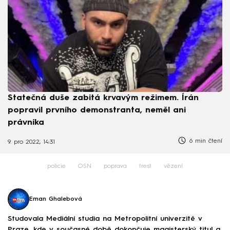
Statečná duše zabitá krvavým režimem. Írán
popravil prvního demonstranta, neměl ani
právníka
6 min čtení
9. pro 2022, 14:31
policie
OSN
poprava
trest
vězení
Eman Ghalebová
Studovala Mediální studia na Metropolitní univerzitě v
Praze, kde v současné době dokončuje magisterský titul a