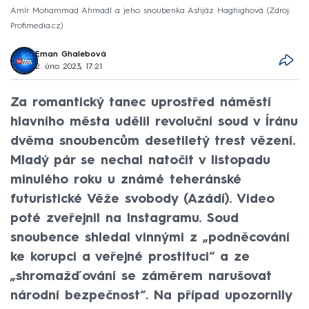
Amír Mohammad Ahmadí a jeho snoubenka Astijáz Haghighová
Zdroj:
Profimedia.cz
Eman Ghalebová
2. úno 2023, 17:21
Za romantický tanec uprostřed náměstí
hlavního města udělil revoluční soud v Íránu
dvěma snoubencům desetiletý trest vězení.
Mladý pár se nechal natočit v listopadu
minulého roku u známé teheránské
futuristické Věže svobody (Azádí). Video
poté zveřejnil na Instagramu. Soud
snoubence shledal vinnými z „podněcování
ke korupci a veřejné prostituci“ a ze
„shromažďování se záměrem narušovat
národní bezpečnost“. Na případ upozornily