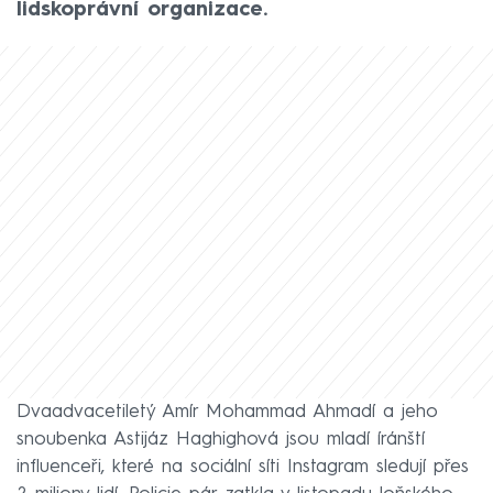
lidskoprávní organizace.
Dvaadvacetiletý Amír Mohammad Ahmadí a jeho
snoubenka Astijáz Haghighová jsou mladí íránští
influenceři, které na sociální síti Instagram sledují přes