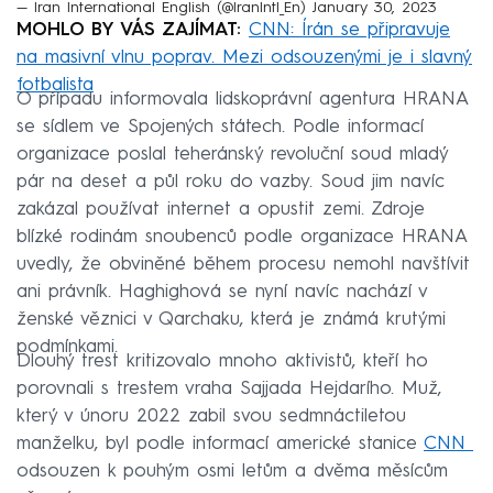
— Iran International English (@IranIntl_En)
January 30, 2023
MOHLO BY VÁS ZAJÍMAT:
CNN: Írán se připravuje
na masivní vlnu poprav. Mezi odsouzenými je i slavný
fotbalista
O případu informovala lidskoprávní agentura HRANA
se sídlem ve Spojených státech. Podle informací
organizace poslal teheránský revoluční soud mladý
pár na deset a půl roku do vazby. Soud jim navíc
zakázal používat internet a opustit zemi. Zdroje
blízké rodinám snoubenců podle organizace HRANA
uvedly, že obviněné během procesu nemohl navštívit
ani právník. Haghighová se nyní navíc nachází v
ženské věznici v Qarchaku, která je známá krutými
podmínkami.
Dlouhý trest kritizovalo mnoho aktivistů, kteří ho
porovnali s trestem vraha Sajjada Hejdarího. Muž,
který v únoru 2022 zabil svou sedmnáctiletou
manželku, byl podle informací americké stanice
CNN
odsouzen k pouhým osmi letům a dvěma měsícům