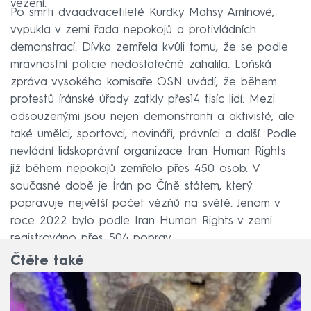
vězení.
Po smrti dvaadvacetileté Kurdky Mahsy Amínové,
vypukla v zemi řada nepokojů a protivládních
demonstrací. Dívka zemřela kvůli tomu, že se podle
mravnostní policie nedostatečně zahalila. Loňská
zpráva vysokého komisaře OSN uvádí, že během
protestů íránské úřady zatkly přes14 tisíc lidí. Mezi
odsouzenými jsou nejen demonstranti a aktivisté, ale
také umělci, sportovci, novináři, právníci a další. Podle
nevládní lidskoprávní organizace Iran Human Rights
již během nepokojů zemřelo přes 450 osob. V
současné době je Írán po Číně státem, který
popravuje největší počet vězňů na světě. Jenom v
roce 2022 bylo podle Iran Human Rights v zemi
registrováno přes 504 poprav.
Čtěte také