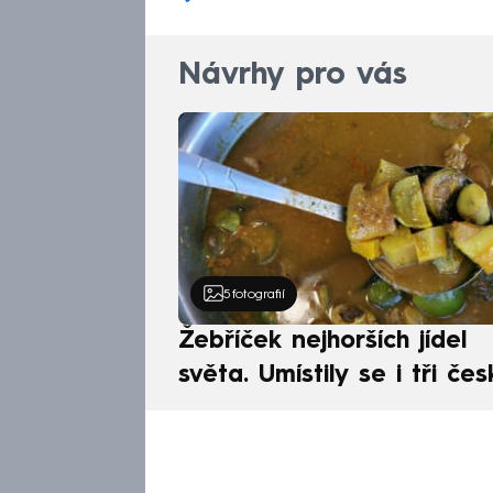
Návrhy pro vás
5
fotografií
Žebříček nejhorších jídel
světa. Umístily se i tři čes
pokrmy, vévodí skandináv
kuchyně