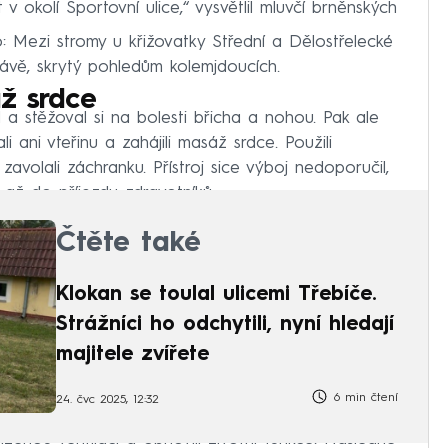
v okolí Sportovní ulice,“ vysvětlil mluvčí brněnských
: Mezi stromy u křižovatky Střední a Dělostřelecké
ávě, skrytý pohledům kolemjdoucích.
áž srdce
 a stěžoval si na bolesti břicha a nohou. Pak ale
li ani vteřinu a zahájili masáž srdce. Použili
zavolali záchranku. Přístroj sice výboj nedoporučil,
i až do příjezdu zdravotníků.
Čtěte také
Klokan se toulal ulicemi Třebíče.
Strážníci ho odchytili, nyní hledají
majitele zvířete
6 min čtení
24. čvc 2025, 12:32
řízenou ventilaci a obnovili životní funkce. Následně