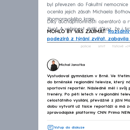
byl převezen do Fakultní nemocnice u
ocenila jejich zásah Michaela Bothov
Jihomoravského kraje.
Díky duchapřítomnosti operátorů a r
život. A veřejnost další důkaz, že i
MOHLO BY VÁS ZAJÍMAT:
Rozsáhlý
podezírá z týrání zvířat, zabavila 
Fa
policie
smrt
tísňové vol
Michal Janotka
Vystudoval gymnázium v Brně. Ve třetím 
do brněnské regionální televize, který n
sportovní reportér. Následně měl i svůj
trenéry. Po pěti letech v regionální tel
celostátního vysílání, převážně z jižní 
dobu vytvořil už tisíce reportáží a má z
zpravodajské platformy CNN Prima NEWS
Vstup do diskuze