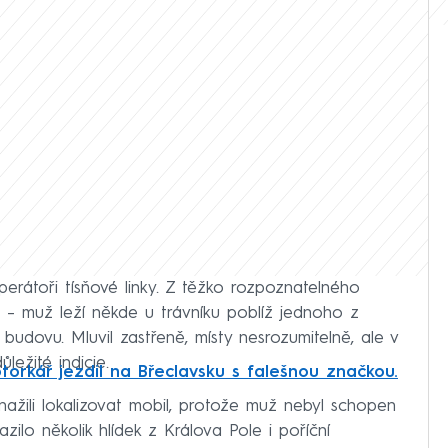
perátoři tísňové linky. Z těžko rozpoznatelného
 – muž leží někde u trávníku poblíž jednoho z
budovu. Mluvil zastřeně, místy nesrozumitelně, ale v
ležité indicie.
torkář jezdil na Břeclavsku s falešnou značkou.
snažili lokalizovat mobil, protože muž nebyl schopen
zilo několik hlídek z Králova Pole i poříční