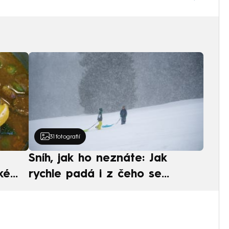
31
fotografií
Sníh, jak ho neznáte: Jak
ké
rychle padá i z čeho se
ská
skládá. A vločky nejsou bílé