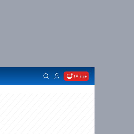
TV živě