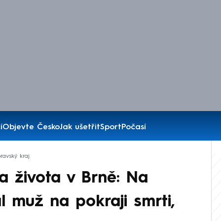
í
Objevte Česko
Jak ušetřit
Sport
Počasí
ravský kraj
 života v Brně: Na
al muž na pokraji smrti,