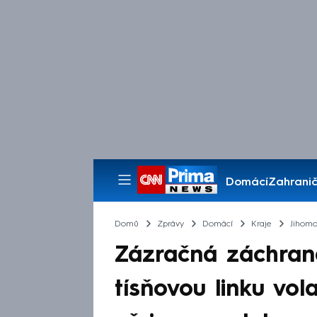
Domácí
Zahranič
Pořady
Domů
Zprávy
Domácí
Kraje
Jihomo
Zázračná záchrana
tísňovou linku vol