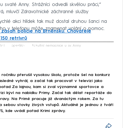
 svaté Anny. Strážníci odvedli skvělou práci,“
á, mluvčí Zdravotnické záchranné služby
ychlé akci hlídek tak muž dostal druhou šanci na
 ticho v telefonu může znamenat volání o pomoc.
 zásah policie na Brněnsku. Chovatele
150 retrívrů
iled to fetch
ání
operátor
Fakultní nemocnice u sv. Anny
ročníku přerušil vysokou školu, protože šel na konkurz
ásledně vyhrál, a začal tak pracovat v televizi jako
 pořad Za lajnou, kam si zval významné sportovce a
evizi kývl na nabídku Primy. Začal tak dělat reportáže do
Moravy. Na Primě pracuje již dvanáctým rokem. Za tu
a sebou stovky živých vstupů. Aktuálně je jednou z tváří
, kde uvádí pořad Krimi zprávy.