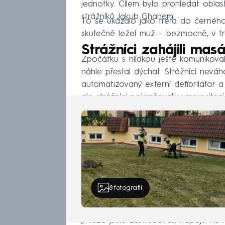
jednotky. Cílem bylo prohledat oblast 
strážníků Jakub Ghanem.
To se ukázalo jako trefa do černého
skutečně ležel muž – bezmocně, v tr
Strážníci zahájili mas
Zpočátku s hlídkou ještě komunikoval
náhle přestal dýchat. Strážníci neváha
automatizovaný externí defibrilátor a 
ale strážníci pokračovali v resuscitac
8
fotografií
„Muže jsme zaintubovali, napojili na 