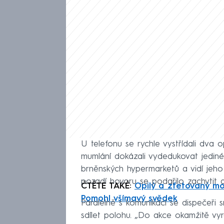
U telefonu se rychle vystřídali dva o
mumlání dokázali vydedukovat jediné
brněnských hypermarketů a vidí jeho 
pozadí hovoru se podařilo zachytit dů
ČTĚTE TAKÉ:
Opilý a zfetovaný mo
Pomohl všímavý svědek
Paralelně s komunikací se dispečeři 
sdílet polohu. „Do akce okamžitě vyra