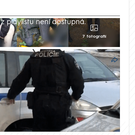
 playlistu není dostupná.
7 fotografií
žili v první polovině května brněnští
6. Na tísňovou linku zavolal muž v ohrožení
ravotní potíže, že nedokázal mluvit
co se mu stalo, ani kde se nachází. I
e zachránit.