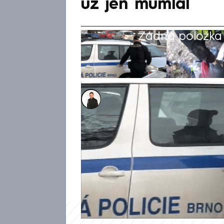
už jen mumlal
Žádná položka z
Michal Janotka
25. čvc 2025, 10:40
Extrémně dramatické chvíle za
strážníci a dispečeři linky 15
života – měl ale tak vážné zd
srozumitelně. Nedokázal říct, 
přesto se policii podařilo muž