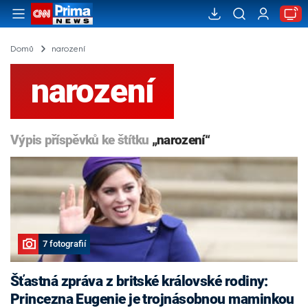
Domů
narození
narození
Výpis příspěvků ke štítku
„narození“
7 fotografií
Šťastná zpráva z britské královské rodiny:
Princezna Eugenie je trojnásobnou maminkou