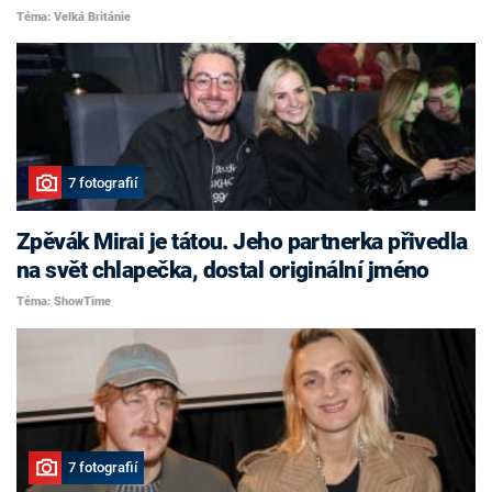
Téma: Velká Británie
7 fotografií
Zpěvák Mirai je tátou. Jeho partnerka přivedla
na svět chlapečka, dostal originální jméno
Téma: ShowTime
7 fotografií