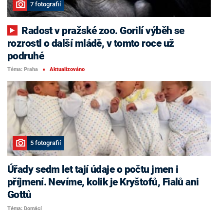
7 fotografií
Radost v pražské zoo. Gorilí výběh se
rozrostl o další mládě, v tomto roce už
podruhé
Téma: Praha
Aktualizováno
■
5 fotografií
Úřady sedm let tají údaje o počtu jmen i
příjmení. Nevíme, kolik je Kryštofů, Fialů ani
Gottů
Téma: Domácí