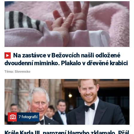
Na zastávce v Bežovcích našli odložené
dvoudenní miminko. Plakalo v dřevěné krabici
Téma: Slovensko
7 fotografií
Krále Karla III. narození Harryho zklamalo. Přál