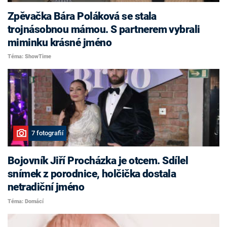
Zpěvačka Bára Poláková se stala
trojnásobnou mámou. S partnerem vybrali
miminku krásné jméno
Téma: ShowTime
7 fotografií
Bojovník Jiří Procházka je otcem. Sdílel
snímek z porodnice, holčička dostala
netradiční jméno
Téma: Domácí