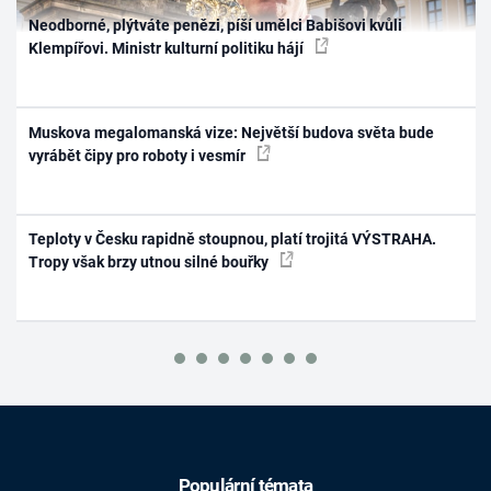
Neodborné, plýtváte penězi, píší umělci Babišovi kvůli
Klempířovi. Ministr kulturní politiku hájí
Muskova megalomanská vize: Největší budova světa bude
vyrábět čipy pro roboty i vesmír
Teploty v Česku rapidně stoupnou, platí trojitá VÝSTRAHA.
Tropy však brzy utnou silné bouřky
Populární témata