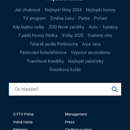
Jak zhubnout
Nejlepší filmy 2024
Nejlepší horory
TV program
Změna času
Partie
Počasí
Kdy budou volby
ZOO Nové začátky
Auto – katalog
7 pádů Honzy Dědka
Volby 2025
Svařené víno
Tatarák podle Pohlreicha
Aloe vera
Pěstování lichořeřišnice
Výpočet ascendentu
Tvarohové knedlíky
Nejlepší palačinky
Švestkový koláč
O FTV Prima
Management
Volná místa
Press
Reklama
Castingy a výzvy