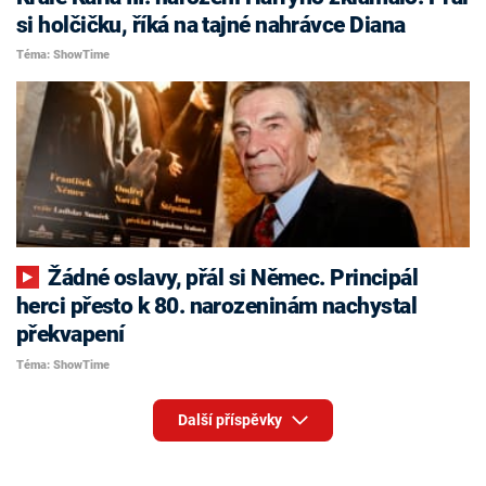
si holčičku, říká na tajné nahrávce Diana
Téma: ShowTime
Žádné oslavy, přál si Němec. Principál
herci přesto k 80. narozeninám nachystal
překvapení
Téma: ShowTime
Další příspěvky