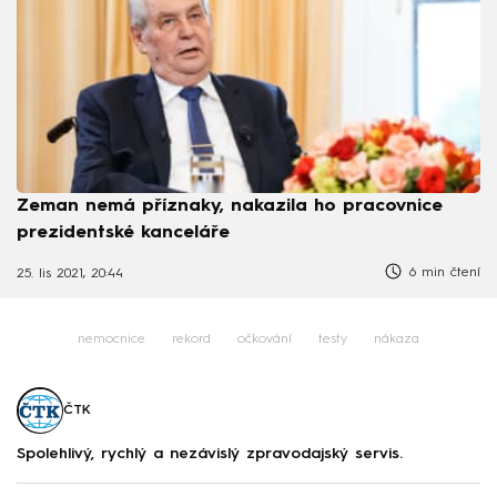
Zeman nemá příznaky, nakazila ho pracovnice
prezidentské kanceláře
6 min čtení
25. lis 2021, 20:44
nemocnice
rekord
očkování
testy
nákaza
ČTK
Spolehlivý, rychlý a nezávislý zpravodajský servis.