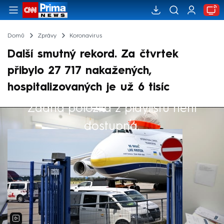
Domů
Zprávy
Koronavirus
Další smutný rekord. Za čtvrtek
přibylo 27 717 nakažených,
hospitalizovaných je už 6 tisíc
Žádná položka z playlistu není
Výběr redakce
dostupná.