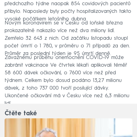
předchozího týdne naopak 854 covidových pacientů
přibylo. Naposledy byly počty hospitalizovaných takto
vysoké počátkem letošního dubna.
Novým koronavirem se v Česku od loňské března
prokazatelně nakazilo více než dva miliony lidí.
Zemřelo 32 643 z nich. Od začátku listopadu stoupl
počet úmrtí o 1 780, v průměru o 71 případů za den.
Průměr za poslední týden je 95 úmrtí denně.
Závažnému průběhu onemocnění COVID-19 může
zabránit vakcinace Ve čtvrtek lékaři aplikovali téměř
58 600 dávek očkování, o 7600 více než před
týdnem. Celkem bylo dosud podáno 13,27 milionu
dávek, z toho 737 000 tvoří posilující dávky.
Ukončené očkování má v Česku více než 6,3 milionu
lidí.
Čtěte také