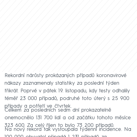
Rekordní nárůsty prokázaných případů koronavirové
nákazy zaznamenaly statistiky za poslední týden
třikrát. Poprvé v pátek 19. listopadu, kdy testy odhalily
téměř 23 000 případů, podruhé toto úterý s 25 900
případy a potřetí ve čtvrtek.
Celkem za posledních sedm dní prokazatelně
onemocnělo 131 700 lidí a od začátku tohoto měsíce
323 600. Za celý říjen to bylo 73 200 případů.
Na nový rekord tak vystoupala týdenní incidence. Na