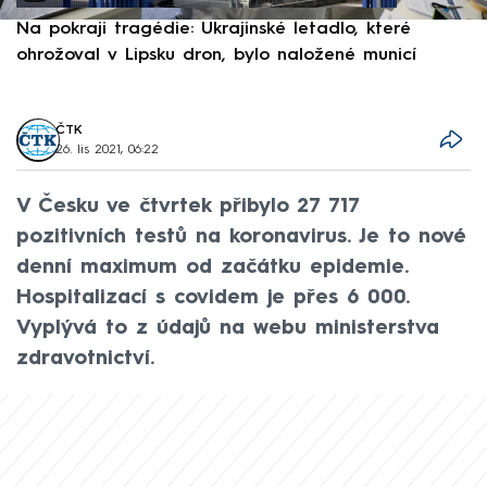
Na pokraji tragédie: Ukrajinské letadlo, které
P
ohrožoval v Lipsku dron, bylo naložené municí
e
ČTK
26. lis 2021, 06:22
V Česku ve čtvrtek přibylo 27 717
pozitivních testů na koronavirus. Je to nové
denní maximum od začátku epidemie.
Hospitalizací s covidem je přes 6 000.
Vyplývá to z údajů na webu ministerstva
zdravotnictví.