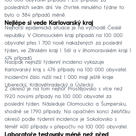
100 000 obyvatel připadá 1 231 případů za
posledních sedm dní. Ve čtvrtek minulého týdne to
bylo o 384 případů méně.
Nejlépe si vede Karlovarský kraj
Nejhorší epidemická situace je na východě České
republiky. V Olomouckém kraji připadá na 100 000
obyvatel přes 1 700 nově nakažených za poslední
týden, ve Zlínském kraji 1 561 a v Jihomoravském kraji 1
474 případů.
Naopak nejnižší týdenní incidenci vykazuje
Karlovarský kraj s 476 případy na 100 000 obyvatel.
Incidenční číslo nižší než 1 000 mají ještě kraje
Liberecký, Královéhradecký a Ústecký.
Z okresů je na tom nejhůř Prostějovsko s více než
1920 novými případy na 100 000 obyvatel za
poslední týden. Následuje Olomoucko a Šumpersku,
shodně se 1790 případy. Na opačném konci žebříčku
okresů podle týdenní incidence je Sokolovsko s
téměř 400 případy v přepočtu na 100 000 obyvatel.
Laboratoře testovaly méně než před