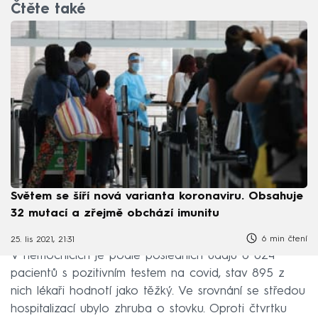
Čtěte také
Světem se šíří nová varianta koronaviru. Obsahuje
32 mutací a zřejmě obchází imunitu
6 min čtení
25. lis 2021, 21:31
V nemocnicích je podle posledních údajů 6 024
pacientů s pozitivním testem na covid, stav 895 z
nich lékaři hodnotí jako těžký. Ve srovnání se středou
hospitalizací ubylo zhruba o stovku. Oproti čtvrtku