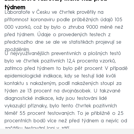
týdnem
Laboratoře v Česku ve čtvrtek prověřily na
přítomnost koronaviru podle průběžných údajů 105
000 vzorků, což by bylo o zhruba 9000 méně než
před týdnem. Údaje o provedených testech z
předchozího dne se ale ve statistikách projevují se
zpožděním.
U nejvyužívanějších preventivních a plošných testů
bylo ve čtvrtek pozitivních 12,4 procenta vzorků,
zatímco před týdnem to bylo pět procent. V případě
epidemiologické indikace, kdy se testují lidé kvůli
kontaktu s nakaženým, podíl nakažených stoupl za
týden ze 13 procent na dvojnásobek. U takzvané
diagnostické indikace, kdy jsou testováni lidé
vykazující příznaky, bylo tento čtvrtek pozitivních
téměř 55 procent testovaných. To je přibližně o 25
procentních bodů více než před týdnem a nejvíc od
začátku testování loni v září.