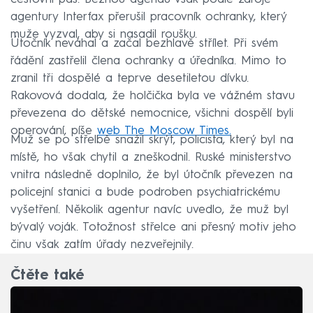
agentury Interfax přerušil pracovník ochranky, který
muže vyzval, aby si nasadil roušku.
Útočník neváhal a začal bezhlavě střílet. Při svém
řádění zastřelil člena ochranky a úředníka. Mimo to
zranil tři dospělé a teprve desetiletou dívku.
Rakovová dodala, že holčička byla ve vážném stavu
převezena do dětské nemocnice, všichni dospělí byli
operování, píše
web The Moscow Times.
Muž se po střelbě snažil skrýt, policista, který byl na
místě, ho však chytil a zneškodnil. Ruské ministerstvo
vnitra následně doplnilo, že byl útočník převezen na
policejní stanici a bude podroben psychiatrickému
vyšetření. Několik agentur navíc uvedlo, že muž byl
bývalý voják. Totožnost střelce ani přesný motiv jeho
činu však zatím úřady nezveřejnily.
Čtěte také