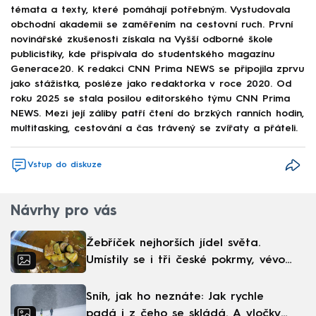
témata a texty, které pomáhají potřebným. Vystudovala
obchodní akademii se zaměřením na cestovní ruch. První
novinářské zkušenosti získala na Vyšší odborné škole
publicistiky, kde přispívala do studentského magazínu
Generace20. K redakci CNN Prima NEWS se připojila zprvu
jako stážistka, posléze jako redaktorka v roce 2020. Od
roku 2025 se stala posilou editorského týmu CNN Prima
NEWS. Mezi její záliby patří čtení do brzkých ranních hodin,
multitasking, cestování a čas trávený se zvířaty a přáteli.
Vstup do diskuze
Návrhy pro vás
Žebříček nejhorších jídel světa.
Umístily se i tři české pokrmy, vévodí
skandinávská kuchyně
Sníh, jak ho neznáte: Jak rychle
padá i z čeho se skládá. A vločky