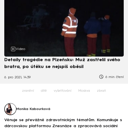
Video
Detaily tragédie na Plzeňsku: Muž zastřelil svého
bratra, po útěku se nejspíš oběsil
6 min čtení
6. pro 2021, 14:39
zranění
dítě
vyšetřování
Moskva
zbraň
Monika Kabourková
Věnuje se převážně zdravotnickým tématům. Komunikuje s
dárcovskou platformou Znesnáze a zpracovává sociální