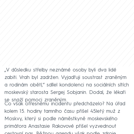
„V důsledku střelby neznámé osoby byli dva lidé
zabiti. Vrah byl zadržen. Vyjadřuji soustrast zraněným
a rodinám obětí,“ sdílel kondolenci na sociálních sítích
moskevský starosta Sergej Sobjanin. Dodal, že lékaři
se snaží pomoci zraněným.
Co však otřesnému incidentu předcházelo? Na úřad
kolem 15. hodiny tamního času přišel 45letý muž z
Moskvy, který si podle náměstkyně moskevského
primátora Anastasie Rakovové přišel vyzvednout
cestovní pas. Běžnou agendu však podle zdroje