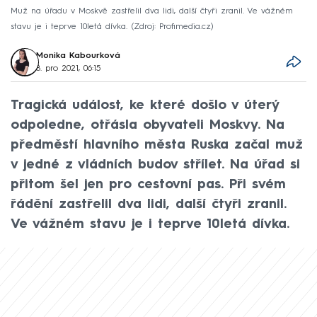
Muž na úřadu v Moskvě zastřelil dva lidi, další čtyři zranil. Ve vážném
stavu je i teprve 10letá dívka.
Zdroj: Profimedia.cz
Monika Kabourková
8. pro 2021, 06:15
Tragická událost, ke které došlo v úterý
odpoledne, otřásla obyvateli Moskvy. Na
předměstí hlavního města Ruska začal muž
v jedné z vládních budov střílet. Na úřad si
přitom šel jen pro cestovní pas. Při svém
řádění zastřelil dva lidi, další čtyři zranil.
Ve vážném stavu je i teprve 10letá dívka.