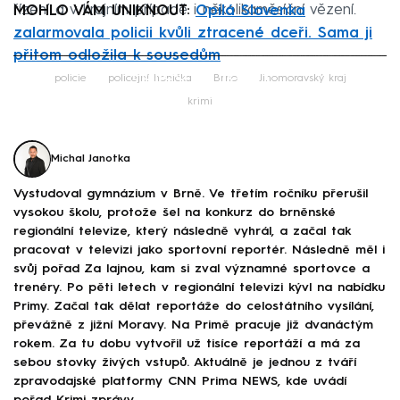
řízení a v krajním případě i několikaměsíční vězení.
MOHLO VÁM UNIKNOUT:
Opilá Slovenka
zalarmovala policii kvůli ztracené dceři. Sama ji
přitom odložila k sousedům
Failed to fetch
policie
policejní honička
Brno
Jihomoravský kraj
krimi
Michal Janotka
Vystudoval gymnázium v Brně. Ve třetím ročníku přerušil
vysokou školu, protože šel na konkurz do brněnské
regionální televize, který následně vyhrál, a začal tak
pracovat v televizi jako sportovní reportér. Následně měl i
svůj pořad Za lajnou, kam si zval významné sportovce a
trenéry. Po pěti letech v regionální televizi kývl na nabídku
Primy. Začal tak dělat reportáže do celostátního vysílání,
převážně z jižní Moravy. Na Primě pracuje již dvanáctým
rokem. Za tu dobu vytvořil už tisíce reportáží a má za
sebou stovky živých vstupů. Aktuálně je jednou z tváří
zpravodajské platformy CNN Prima NEWS, kde uvádí
pořad Krimi zprávy.