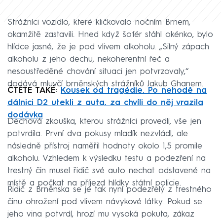
Strážníci vozidlo, které kličkovalo nočním Brnem,
okamžitě zastavili. Hned když šofér stáhl okénko, bylo
hlídce jasné, že je pod vlivem alkoholu. „Silný zápach
alkoholu z jeho dechu, nekoherentní řeč a
nesoustředěné chování situaci jen potvrzovaly,“
dodává mluvčí brněnských strážníků Jakub Ghanem.
ČTĚTE TAKÉ:
Kousek od tragédie. Po nehodě na
dálnici D2 utekli z auta, za chvíli do něj vrazila
dodávka
Dechová zkouška, kterou strážníci provedli, vše jen
potvrdila. První dva pokusy mladík nezvládl, ale
následně přístroj naměřil hodnoty okolo 1,5 promile
alkoholu. Vzhledem k výsledku testu a podezření na
trestný čin musel řidič své auto nechat odstavené na
místě a počkat na příjezd hlídky státní policie.
Řidič z Brněnska se je tak nyní podezřelý z trestného
činu ohrožení pod vlivem návykové látky. Pokud se
jeho vina potvrdí, hrozí mu vysoká pokuta, zákaz