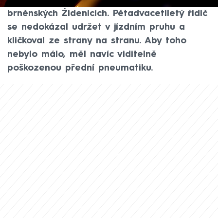
dvě hodiny ráno hlídku městské policie v
brněnských Židenicích. Pětadvacetiletý řidič
se nedokázal udržet v jízdním pruhu a
kličkoval ze strany na stranu. Aby toho
nebylo málo, měl navíc viditelně
poškozenou přední pneumatiku.