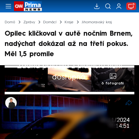
Domů
Zprávy
Domácí
Kraje
Jihomoravský kraj
Opilec kličkoval v autě nočním Brnem,
nadýchat dokázal až na třetí pokus.
Měl 1,5 promile
Žádná položka z playlistu není
dostupná.
6 fotografií
Michal Janotka
29. lis 2024, 14:29
Nebezpečná jízda mladíka za volantem
automobilu značky Audi zaujala v pátek ve