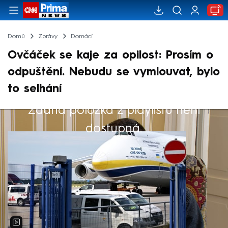
Domů
Zprávy
Domácí
Ovčáček se kaje za opilost: Prosím o
odpuštění. Nebudu se vymlouvat, bylo
to selhání
Žádná položka z playlistu není
Výběr redakce
dostupná.