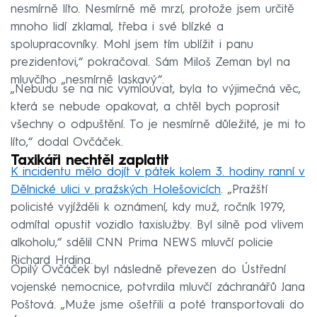
nesmírně líto. Nesmírně mě mrzí, protože jsem určitě
mnoho lidí zklamal, třeba i své blízké a
spolupracovníky. Mohl jsem tím ublížit i panu
prezidentovi,“ pokračoval. Sám Miloš Zeman byl na
mluvčího „nesmírně laskavý“.
„Nebudu se na nic vymlouvat, byla to výjimečná věc,
která se nebude opakovat, a chtěl bych poprosit
všechny o odpuštění. To je nesmírně důležité, je mi to
líto,“ dodal Ovčáček.
Taxikáři nechtěl zaplatit
K incidentu mělo dojít v pátek kolem 3. hodiny ranní v
Dělnické ulici v pražských Holešovicích
. „Pražští
policisté vyjížděli k oznámení, kdy muž, ročník 1979,
odmítal opustit vozidlo taxislužby. Byl silně pod vlivem
alkoholu,“ sdělil CNN Prima NEWS mluvčí policie
Richard Hrdina.
Opilý Ovčáček byl následně převezen do Ústřední
vojenské nemocnice, potvrdila mluvčí záchranářů Jana
Poštová. „Muže jsme ošetřili a poté transportovali do