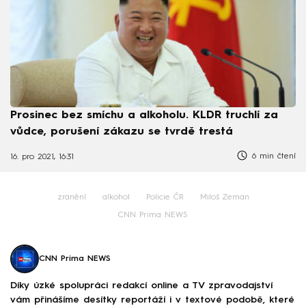
Prosinec bez smíchu a alkoholu. KLDR truchlí za
vůdce, porušení zákazu se tvrdě trestá
6 min čtení
16. pro 2021, 16:31
zranění
alkohol
Policie ČR
Miloš Zeman
CNN Prima NEWS
CNN Prima NEWS
Díky úzké spolupráci redakcí online a TV zpravodajství
vám přinášíme desítky reportáží i v textové podobě, které