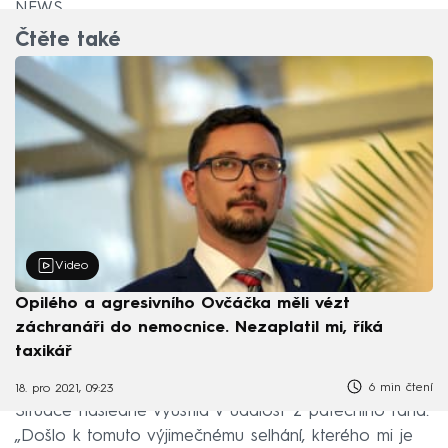
NEWS.
Čtěte také
Video
Opilého a agresivního Ovčáčka měli vézt
záchranáři do nemocnice. Nezaplatil mi, říká
taxikář
6 min čtení
18. pro 2021, 09:23
Situace následně vyústila v událost z pátečního rána.
„Došlo k tomuto výjimečnému selhání, kterého mi je