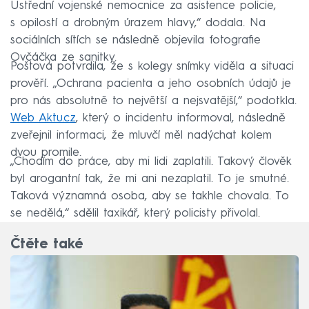
Ústřední vojenské nemocnice za asistence policie,
s opilostí a drobným úrazem hlavy,“ dodala. Na
sociálních sítích se následně objevila fotografie
Ovčáčka ze sanitky.
Poštová potvrdila, že s kolegy snímky viděla a situaci
prověří. „Ochrana pacienta a jeho osobních údajů je
pro nás absolutně to největší a nejsvatější,“ podotkla.
Web Aktu.cz
, který o incidentu informoval, následně
zveřejnil informaci, že mluvčí měl nadýchat kolem
dvou promile.
„Chodím do práce, aby mi lidi zaplatili. Takový člověk
byl arogantní tak, že mi ani nezaplatil. To je smutné.
Taková významná osoba, aby se takhle chovala. To
se nedělá,“ sdělil taxikář, který policisty přivolal.
Čtěte také