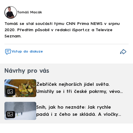
Tomáš Macák
Tomáš se stal součástí týmu CNN Prima NEWS v srpnu
2020. Předtím působil v redakci iSport.cz a Televize
Seznam.
Vstup do diskuze
Návrhy pro vás
Žebříček nejhorších jídel světa.
Umístily se i tři české pokrmy, vévodí
skandinávská kuchyně
Sníh, jak ho neznáte: Jak rychle
padá i z čeho se skládá. A vločky
nejsou bílé