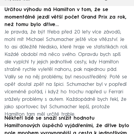
Určitou výhodu má Hamilton v tom, že se
momentálně jezdí větší počet Grand Prix za rok,
než tomu bylo dříve…
Je pravda, že být třeba před 20 lety více závodů,
mohl mít Michael Schumacher ještě více vítězství. Je
to asi důležité hledisko, které hraje ve statistikách roli.
Každé období má něco svého. Opravdu bych spíš
ale vypíchl ty jejich jednotlivé cesty, kdy Hamilton
strašně rychle vyletěl nahoru, pak najednou pád.
Valily se na něj problémy, byl nesoustředěný. Poté se
opět dostal zpět na špici. Schumacher byl v popředí
víceméně pořád, i když ho trochu napřed u Ferrari
srážely problémy s autem. Každopádně bych řekl, že
jako sportovec byl Schumacher lepší, protože
Hamilton tam měl určité trable.
Někteří lidé se snaží snížit hodnotu
Hamiltonových úspěchů vyjádřeními, že dříve bylo
pole mnohem vyrovnanější a cesta k jednotlivým