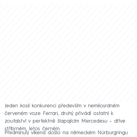
Jeden kosil konkurenci především v nemilosrdném
červeném voze Ferrari, druhý přivádí ostatní k
zoufalství v perfektně šlapajícím Mercedesu – dříve
stříbrném, letos černém.
Předminulý víkend došlo na německém Nürburgringu