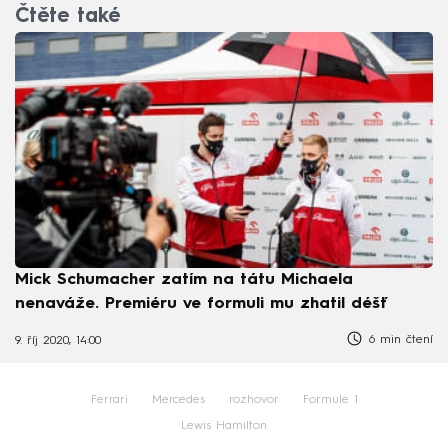
Čtěte také
Mick Schumacher zatím na tátu Michaela
nenaváže. Premiéru ve formuli mu zhatil déšť
6 min čtení
9. říj 2020, 14:00
Ferrari
Mercedes
rozhovor
Formule 1
Lewis Hamilton