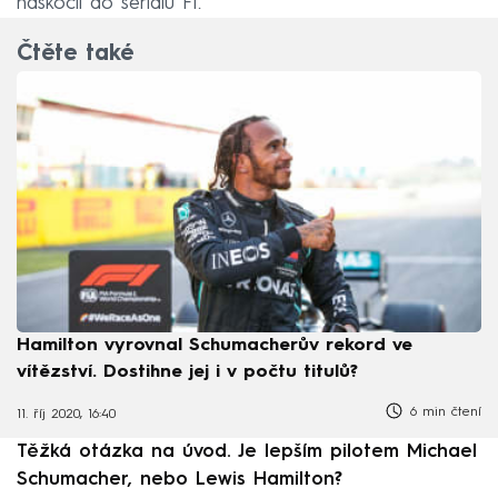
naskočil do seriálu F1.
Čtěte také
Hamilton vyrovnal Schumacherův rekord ve
vítězství. Dostihne jej i v počtu titulů?
6 min čtení
11. říj 2020, 16:40
Těžká otázka na úvod. Je lepším pilotem Michael
Schumacher, nebo Lewis Hamilton?