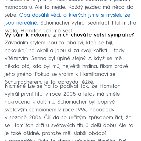
monopostu. Ale to nejde. Každý jezdec má něco do
sebe.
Oba dosáhli věcí, o kterých jsme si mysleli, že
jsou nereálné.
Schumacher vyhrál sedmkrát titul mistra
světa, Hamilton jich má šest.
Vy sám k někomu z nich chováte větší sympatie?
Závodním stylem jsou to oba lvi, kteří se bijí,
nekoukají na okolí a jdou si za svojí kořistí – tedy
vítězstvím. Senna byl úplně stejný. A když se mě
někdo ptá, kdo byl můj největší hrdina, říkám právě
jeho jméno. Pokud se vrátím k Hamiltonovi se
Schumacherem, je to opravdu těžké.
Nicméně lze se na to podívat tak, že Hamilton
vyhrál první titul v roce 2008 a letos má směle
nakročeno k dalšímu. Schumacher byl poprvé
světovým šampionem v roce 1994, naposledy
v sezoně 2004. Čili dá se určitým způsobem říct, že
se Hamilton drží u světových titulů delší dobu. Ale to
je také ošidné, protože měl slabší období