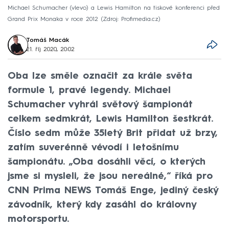
Michael Schumacher (vlevo) a Lewis Hamilton na tiskové konferenci před
Grand Prix Monaka v roce 2012
Zdroj: Profimedia.cz
Tomáš Macák
21. říj 2020, 20:02
Oba lze směle označit za krále světa
formule 1, pravé legendy. Michael
Schumacher vyhrál světový šampionát
celkem sedmkrát, Lewis Hamilton šestkrát.
Číslo sedm může 35letý Brit přidat už brzy,
zatím suverénně vévodí i letošnímu
šampionátu. „Oba dosáhli věcí, o kterých
jsme si mysleli, že jsou nereálné,“ říká pro
CNN Prima NEWS Tomáš Enge, jediný český
závodník, který kdy zasáhl do královny
motorsportu.