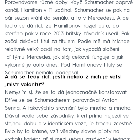
Porovnáváme různé doby. Když Schumacher poprvé
končil, Hamilton v F1 začínal. Schumacher se pak na
pár sezon vrátil do seriálu, a to v Mercedesu. A de
facto se dá říct, že Hamiltonovi rozjel auto, do
kterého pak v roce 2013 britský závodník usedl. Pak
začal získávat titul za titulem. Podle mě má Michael
relativně velký podíl na tom, jak vypadá složení
lidí týmu Mercedes, jak stáj celkově funguje a jak
výkonné je auto dnes. Pod Hamiltonovy tituly se
Schumacher nemálo podepsal.
A dá se tedy říct, jestli někdo z nich je větší
„mistr volantu“?
Nemyslím si, že se to dá jednoznačně konstatovat.
Dříve se se Schumacherem porovnával Ayrton
Senna. A takovýchto srovnání bylo mnoho a mnoho.
Dávat vedle sebe závodníky, kteří přímo nejezdí ve
stejnou dobu a v identickém voze, je trochu zcestné.
Bylo by to krásné, vzít všechny slavné piloty na
vrcholu kariéry, ať si mezi sebou zazávodí v jednom