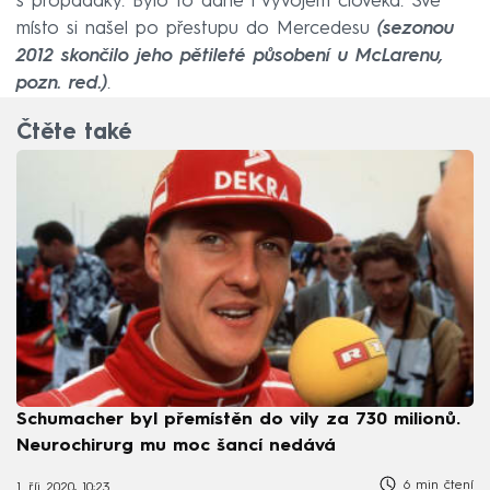
s propadáky. Bylo to dané i vývojem člověka. Své
místo si našel po přestupu do Mercedesu
(sezonou
2012 skončilo jeho pětileté působení u McLarenu,
pozn. red.)
.
Čtěte také
Schumacher byl přemístěn do vily za 730 milionů.
Neurochirurg mu moc šancí nedává
6 min čtení
1. říj 2020, 10:23