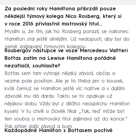
Za poslední roky Hamiltona přibrzdil pouze
někdejší týmový kolega Nico Rosberg, který si
v roce 2016 přivlastnil mistrovský titul…
Myslím si, že tím, jak ho Rosberg porazil, se nakonec
Hamilton stal ještě silnějším. Už nedopustí, aby byl do
země zašlapaný týmovým kolegou.
Rosbergův nástupce ve voze Mercedesu Valtteri
Bottas zatím na Lewise Hamiltona pořádně
nezatlačil, souhlasíte?
Bottas sem tam vyhraje nějaký závod, občas si
vezme pole position. Ale je to třeba jen o kousek,
kvůli čemuž se Hamilton ještě víc naštve a v dalším
závodě mu dá dardu. Takto se to opakuje už
nějakou dobu. Vždy byl z dílčího neúspěchu Hamilton
kyselý. V tu chvíli si člověk říkal: „Tak, teď může být
ten souboj o mistrovský titul zajímavý až do konce.“
Pak přišel další závod a bum.
Každopádně Hamilton s Bottasem poctivě