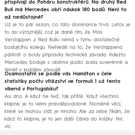
přispívají do Poháru konstruktérů. Na druhý Red
Bull má Mercedes obří náskok 180 bodů. Není to
až nedůstojné?
Už je to pár sezon, co tato dominance trvá. Letos je
to asi výraznější, což je dané tím, že Max
Verstappen z Red Bullu nemá v týmu dostatečně
bodujícího kolegu. Nehledě na to, že Verstappena
párkrát o body připravila technická závada. Kdežto
Mercedes boduje s oběma jezdci zcela suverénně a
téměř v každém závodě.
Osamostatní se podle vás Hamilton v čele
statistiky počtu vítězství ve formuli 1 už tento
víkend v Portugalsku?
Asi ano. A když ne teď, tak příště. Když všechno
klapne, je to velmi pravděpodobné. Nicméně věcí,
které se mohou stát, je mnoho. Ale za sebe říkám, že
když to klapne, je to jen další čárka do knížky. Nic
víc.