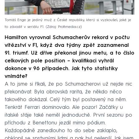
Tomáš Enge je jediný muž z České republiky, který si vyzkoušel, jaké je
to závodit v seriálu F1.
Zdroj: Profimedia.cz
Hamilton vyrovnal Schumacherův rekord v počtu
vítězství v F1, když dva týdny zpět zaznamenal
91. triumf. Už dříve překonal jinou metu, a to číslo
celkových pole position – kvalifikaci vyhrál
dokonce v 96 případech.
Jak tyto statistiky
vnímáte?
A to jsme si říkali, že po Schumacherovi už nejde nic
překonávat. Byla obrovská rarita, že někdo něco
takového dokázal. Celý tým byl postavený na něm.
Tenkrát Ferrari dominovalo. Ale pozor! Začátky u
italské stáje také neměl jednoduché. První sezonu po
příchodu z Benettonu jezdil mimo pódium.
Každopádně zanedlouho to do sebe zaklaplo,
obklopil se správnými lidmi a pak byl nejlepší. Jak jsem