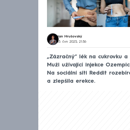
Jan Hrušovský
15. čvn 2025, 21:36
„Zázračný“ lék na cukrovku a h
Muži užívající injekce Ozempicu 
Na sociální síti Reddit rozebír
a zlepšila erekce.