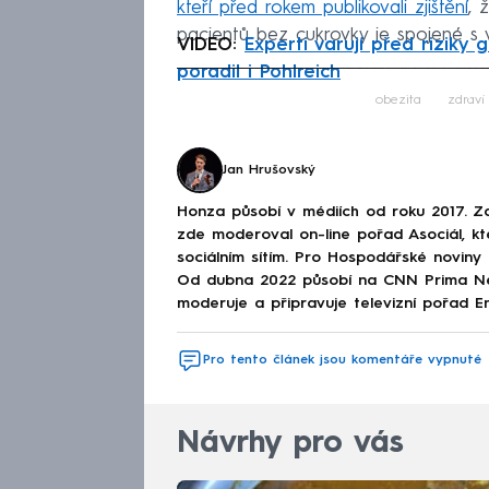
kteří před rokem publikovali zjištění
, 
pacientů bez cukrovky je spojené s vy
VIDEO:
Experti varují před riziky
poradil i Pohlreich
Fa
obezita
zdraví
Jan Hrušovský
Honza působí v médiích od roku 2017. Začí
zde moderoval on-line pořad Asociál, kt
sociálním sítím. Pro Hospodářské noviny
Od dubna 2022 působí na CNN Prima New
moderuje a připravuje televizní pořad En
Pro tento článek jsou komentáře vypnuté
Návrhy pro vás