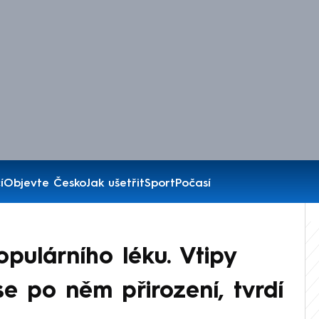
í
Objevte Česko
Jak ušetřit
Sport
Počasí
pulárního léku. Vtipy
se po něm přirození, tvrdí