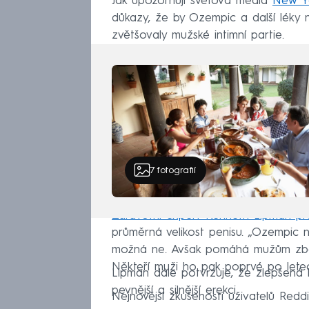
Jak upozorňují světová média
New Y
důkazy, že by Ozempic a další léky 
zvětšovaly mužské intimní partie.
7
fotografií
Zdravotní expert Kenneth Lipman pro
průměrná velikost penisu. „Ozempic 
možná ne. Avšak pomáhá mužům zbavit
Někteří muži ho pak poprvé po letech
Lipman dále potvrzuje, že zlepšená k
pevnější a silnější erekci.
Nejnovější zkušenosti uživatelů Reddi