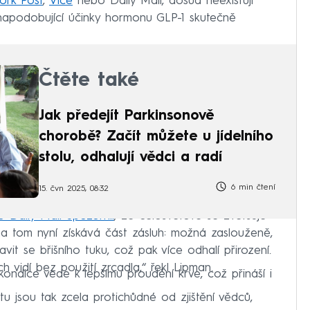
ork Post
,
Vice
nebo Daily Mail, dosud neexistují
napodobující účinky hormonu GLP-1 skutečně
Čtěte také
Jak předejít Parkinsonově
chorobě? Začít můžete u jídelního
stolu, odhalují vědci a radí
6 min čtení
15. čvn 2025, 08:32
 Daily Mail upozornil
, že celosvětově se zvětšuje
na tom nyní získává část zásluh: možná zaslouženě,
 se břišního tuku, což pak více odhalí přirození.
 vidí bez použití zrcadla,“ řekl Lipman.
ondice vede k lepšímu proudění krve, což přináší i
tu jsou tak zcela protichůdné od zjištění vědců,