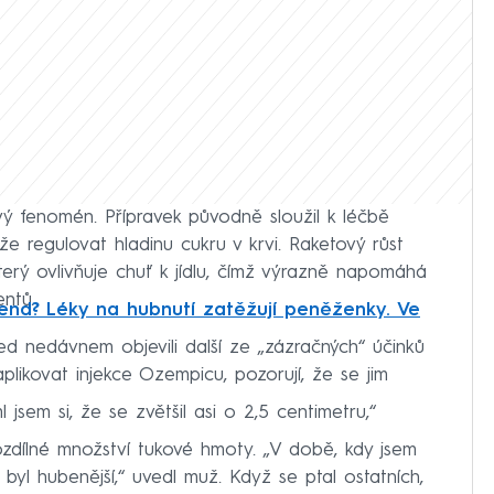
vý fenomén. Přípravek původně sloužil k léčbě
e regulovat hladinu cukru v krvi. Raketový růst
 který ovlivňuje chuť k jídlu, čímž výrazně napomáhá
ntů.
trend? Léky na hubnutí zatěžují peněženky. Ve
d nedávnem objevili další ze „zázračných“ účinků
 aplikovat injekce Ozempicu, pozorují, že se jim
jsem si, že se zvětšil asi o 2,5 centimetru,“
zdílné množství tukové hmoty. „V době, kdy jsem
m byl hubenější,“ uvedl muž. Když se ptal ostatních,