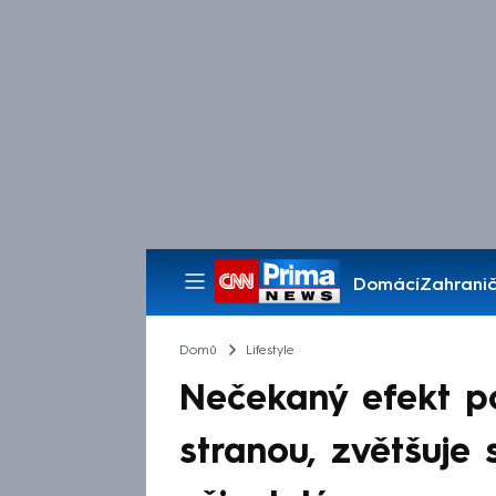
Domácí
Zahranič
Pořady
Domů
Lifestyle
Nečekaný efekt po
stranou, zvětšuje 