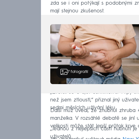
zda se i oni potýkají s podobnými zm
mají stejnou zkušenost.
7
fotografií
„Zvětšil se o 3,81 centimetru. Vtipy s
než jsem ztloustl,“ přiznal jiný uživa
sedmi měsících užívání léku.
Další muž uvedl, že zhubnul zhruba 4
manželka. V rozsáhlé debatě se jiní u
velikosti může stát lepší průtok krve 
„Jednou z nejlepších částí hubnutí j
uživatelů.