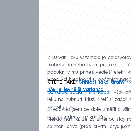
Z užívání léku Ozempic je celosvěto
diabetu druhého typu, protože dokáž
popularity mu přinesl vedlejší efekt,
k redukci hmotnosti u obézních pacie
ČTĚTE TAKÉ:
Štíhlost jako drahý 
hře je levnější varianta
Uživatelé sociální sítě Reddit
však pře
léku na hubnutí. Muži, kteří si začali
zvětšil penis.
„Nedávno jsem se dole změřil a všiml 
popsal jeden z uživatelů.
Někdo namítá, že za změnou stojí ro
se měřil dříve (před čtyřmi lety), jse