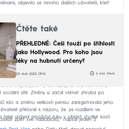
ěnami, objevilo se mnoho dalších uživatelů, kteří
Čtěte také
PŘEHLEDNĚ: Češi touží po štíhlosti
jako Hollywood. Pro koho jsou
léky na hubnutí určeny?
6 min čtení
29. dub 2025, 09:16
tranou. Stejně jako vy samozřejmě vím, kolik měřil,
tel sociální sítě. Změny si začal všímat zhruba po
0 kilo a změnu velikosti penisu zaregistrovala jeho
živatelé přiklonili k názoru, že za rozdílem ve
a také snížení množství tuku v oblasti stydké kosti.
e získat zpět své nadobíčko,“ napsal jeden z