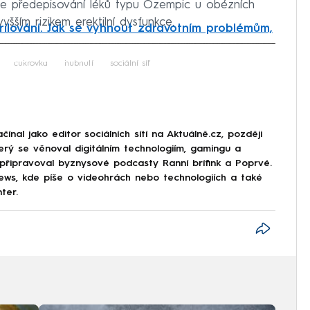
že předepisování léků typu Ozempic u obézních
šším rizikem erektilní dysfunkce.
 grilování. Jak se vyhnout zdravotním problémům,
iled to fetch
cukrovka
hubnutí
sociální síť
nal jako editor sociálních sítí na Aktuálně.cz, později
erý se věnoval digitálním technologiím, gamingu a
 připravoval byznysové podcasty Ranní brífink a Poprvé.
s, kde píše o videohrách nebo technologiích a také
ter.