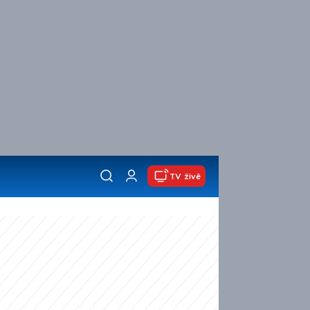
TV živě