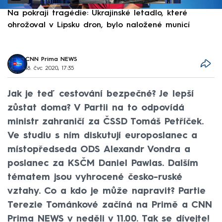
Na pokraji tragédie: Ukrajinské letadlo, které
P
ohrožoval v Lipsku dron, bylo naložené municí
e
CNN Prima NEWS
18. čvc 2020, 17:35
Jak je teď cestování bezpečné? Je lepší
zůstat doma? V Partii na to odpovídá
ministr zahraničí za ČSSD Tomáš Petříček.
Ve studiu s ním diskutují europoslanec a
místopředseda ODS Alexandr Vondra a
poslanec za KSČM Daniel Pawlas. Dalším
tématem jsou vyhrocené česko-ruské
vztahy. Co a kdo je může napravit? Partie
Terezie Tománkové začíná na Primě a CNN
Prima NEWS v neděli v 11.00. Tak se dívejte!