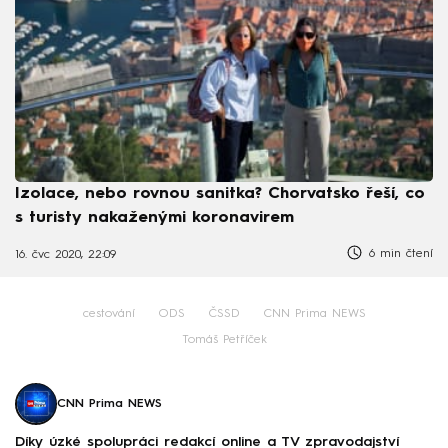
Izolace, nebo rovnou sanitka? Chorvatsko řeší, co
s turisty nakaženými koronavirem
6 min čtení
16. čvc 2020, 22:09
cestování
ODS
ČSSD
CNN Prima NEWS
Tomáš Petříček
CNN Prima NEWS
Díky úzké spolupráci redakcí online a TV zpravodajství