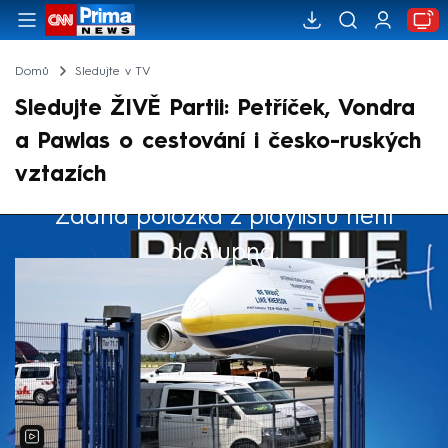
Domů
Sledujte v TV
Sledujte ŽIVĚ Partii: Petříček, Vondra
a Pawlas o cestování i česko-ruských
vztazích
Žádná položka z playlistu není
Výběr redakce
dostupná.