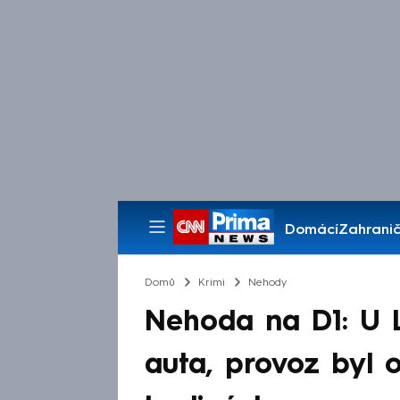
Domácí
Zahranič
Pořady
Domů
Krimi
Nehody
Nehoda na D1: U Li
auta, provoz byl 