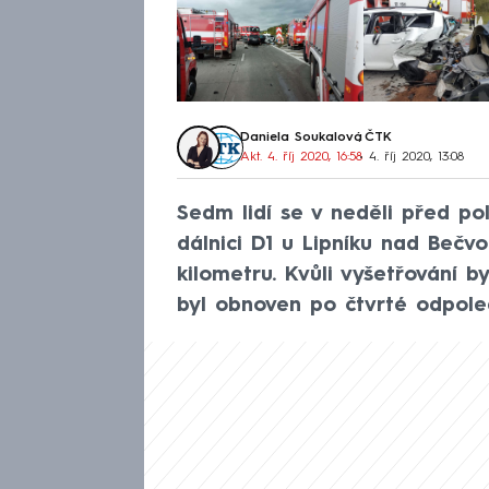
Daniela Soukalová
,
ČTK
Akt. 4. říj 2020, 16:58
• 4. říj 2020, 13:08
Sedm lidí se v neděli před p
dálnici D1 u Lipníku nad Bečv
kilometru. Kvůli vyšetřování b
byl obnoven po čtvrté odpole