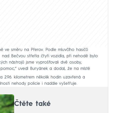
ě ve směru na Přerov. Podle mluvčího hasičů
 nad Bečvou střetla čtyři vozidla, při nehodě bylo
kých nástrojů jsme vyprošťovali dvě osoby,
í pomoc,“ uvedl Buryánek a dodal, že na místě
 a 296. kilometrem několik hodin uzavřená a
olnosti nehody policie i nadále vyšetřuje.
Čtěte také