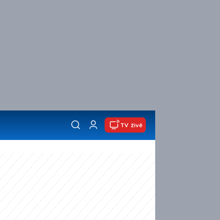
TV živě