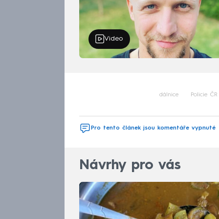
Video
dálnice
Policie ČR
Pro tento článek jsou komentáře vypnuté
Návrhy pro vás