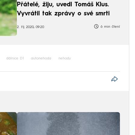
Přátelé, žiju, uvedl Tomáš Klus.
Vyvrátil tak zprávy o své smrti
6 min čtení
2. říj 2020, 09:20
dálnice D1
autonehoda
nehody