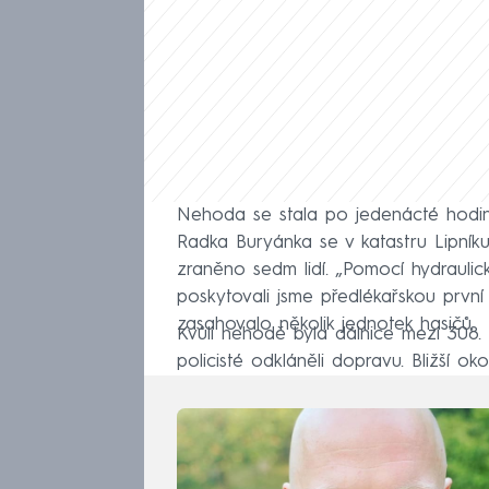
Nehoda se stala po jedenácté hodin
Radka Buryánka se v katastru Lipníku
zraněno sedm lidí. „Pomocí hydraulic
poskytovali jsme předlékařskou prvn
zasahovalo několik jednotek hasičů.
Kvůli nehodě byla dálnice mezi 308.
policisté odkláněli dopravu. Bližší ok