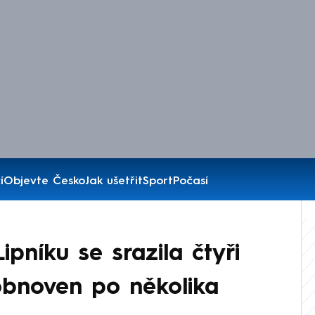
í
Objevte Česko
Jak ušetřit
Sport
Počasí
pníku se srazila čtyři
obnoven po několika