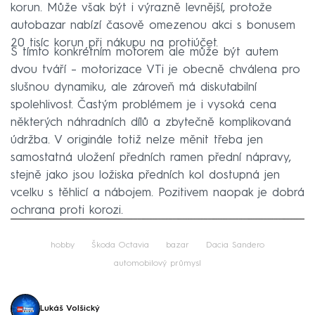
korun. Může však být i výrazně levnější, protože
autobazar nabízí časově omezenou akci s bonusem
20 tisíc korun při nákupu na protiúčet.
S tímto konkrétním motorem ale může být autem
dvou tváří – motorizace VTi je obecně chválena pro
slušnou dynamiku, ale zároveň má diskutabilní
spolehlivost. Častým problémem je i vysoká cena
některých náhradních dílů a zbytečně komplikovaná
údržba. V originále totiž nelze měnit třeba jen
samostatná uložení předních ramen přední nápravy,
stejně jako jsou ložiska předních kol dostupná jen
vcelku s těhlicí a nábojem. Pozitivem naopak je dobrá
ochrana proti korozi.
Failed to fetch
hobby
Škoda Octavia
bazar
Dacia Sandero
automobilový průmysl
Lukáš Volšický