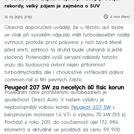
rekordy, velký zájem je zejména o SUV
6 min čtení
15. říj 2025, 21:52
Obecná doporučení uvádějí, že u těchto aut byste
se však při vysokém nájezdu měli turbodieselům raději
vyhnout, protože první polovina z nich bývá těsně
před smrtí, zatímco ta druhá bude utahaná a ještě
stočená. Potenciální vyšší servisní náklady tohoto
vozu do budoucna ovlivní nejen přítomnost
turbodmychadla, ale i choulostivé vstřikování paliva
common-rail a filtr pevných částic.
Peugeot 207 SW za necelých 60 tisíc korun
Posledním námi prohlíženým autobazarem je
společnost Direct Auto. V našem výběru je
nejdostupnější volbou kombi
Peugeot 207 SW
s
benzinovým motorem 1.4 VTi o výkonu 70 kW (95 k).
Pochází z roku 2011, do současnosti ujel 172 984
kilometrů a aktuálně se prodává za cenu 59 900