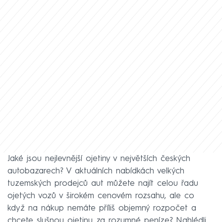
Jaké jsou nejlevnější ojetiny v největších českých
autobazarech? V aktuálních nabídkách velkých
tuzemských prodejců aut můžete najít celou řadu
ojetých vozů v širokém cenovém rozsahu, ale co
když na nákup nemáte příliš objemný rozpočet a
chcete slušnou ojetinu za rozumné peníze? Nahlédli