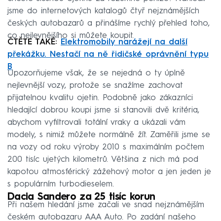
jsme do internetových katalogů čtyř nejznámějších
českých autobazarů a přinášíme rychlý přehled toho,
co nejlevnějšího si můžete koupit.
ČTĚTE TAKÉ:
Elektromobily narážejí na další
překážku. Nestačí na ně řidičské oprávnění typu
B
Upozorňujeme však, že se nejedná o ty úplně
nejlevnější vozy, protože se snažíme zachovat
přijatelnou kvalitu ojetin. Podobně jako zákazníci
hledající dobrou koupi jsme si stanovili dvě kritéria,
abychom vyfiltrovali totální vraky a ukázali vám
modely, s nimiž můžete normálně žít. Zaměřili jsme se
na vozy od roku výroby 2010 s maximálním počtem
200 tisíc ujetých kilometrů. Většina z nich má pod
kapotou atmosférický zážehový motor a jen jeden je
s populárním turbodieselem.
Dacia Sandero za 25 tisíc korun
Při našem hledání jsme začali ve snad nejznámějším
českém autobazaru AAA Auto. Po zadání našeho