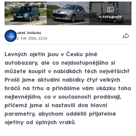
4 fotografie
Lukáš Volšický
12. kvě 2026, 22:26
Levných ojetin jsou v Česku plné
autobazary, ale co nejdostupnějšího si
můžete koupit v nabídkách těch největších?
Prošli jsme aktuální nabídky čtyř velkých
hráčů na trhu a přinášíme vám ukázku toho
nejlevnějšího, co v současnosti prodávají,
přičemž jsme si nastavili dva hlavní
parametry, abychom oddělili přijatelné
ojetiny od úplných vraků.