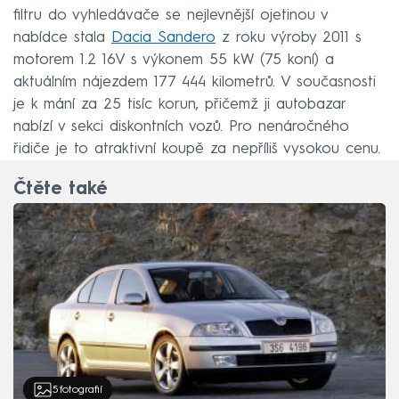
filtru do vyhledávače se nejlevnější ojetinou v
nabídce stala
Dacia Sandero
z roku výroby 2011 s
motorem 1.2 16V s výkonem 55 kW (75 koní) a
aktuálním nájezdem 177 444 kilometrů. V současnosti
je k mání za 25 tisíc korun, přičemž ji autobazar
nabízí v sekci diskontních vozů. Pro nenáročného
řidiče je to atraktivní koupě za nepříliš vysokou cenu.
Čtěte také
5
fotografií