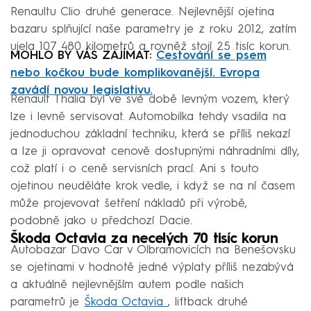
Renaultu Clio druhé generace. Nejlevnější ojetina
bazaru splňující naše parametry je z roku 2012, zatím
ujela 107 480 kilometrů a rovněž stojí 25 tisíc korun.
MOHLO BY VÁS ZAJÍMAT:
Cestování se psem
nebo kočkou bude komplikovanější. Evropa
zavádí novou legislativu.
Renault Thalia byl ve své době levným vozem, který
lze i levně servisovat. Automobilka tehdy vsadila na
jednoduchou základní techniku, která se příliš nekazí
a lze ji opravovat cenově dostupnými náhradními díly,
což platí i o ceně servisních prací. Ani s touto
ojetinou neuděláte krok vedle, i když se na ní časem
může projevovat šetření nákladů při výrobě,
podobně jako u předchozí Dacie.
Škoda Octavia za necelých 70 tisíc korun
Autobazar Davo Car v Olbramovicích na Benešovsku
se ojetinami v hodnotě jedné výplaty příliš nezabývá
a aktuálně nejlevnějším autem podle našich
parametrů je
Škoda Octavia
, liftback druhé