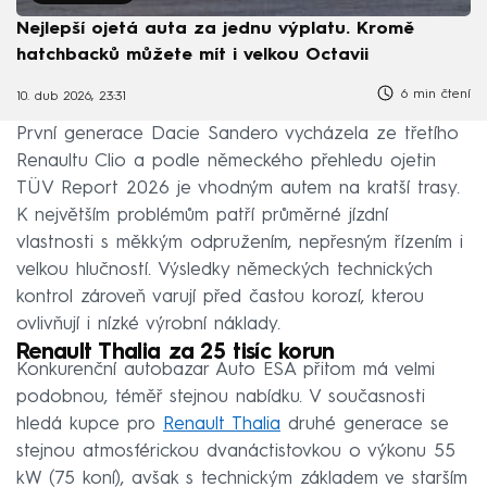
Nejlepší ojetá auta za jednu výplatu. Kromě
hatchbacků můžete mít i velkou Octavii
6 min čtení
10. dub 2026, 23:31
První generace Dacie Sandero vycházela ze třetího
Renaultu Clio a podle německého přehledu ojetin
TÜV Report 2026 je vhodným autem na kratší trasy.
K největším problémům patří průměrné jízdní
vlastnosti s měkkým odpružením, nepřesným řízením i
velkou hlučností. Výsledky německých technických
kontrol zároveň varují před častou korozí, kterou
ovlivňují i nízké výrobní náklady.
Renault Thalia za 25 tisíc korun
Konkurenční autobazar Auto ESA přitom má velmi
podobnou, téměř stejnou nabídku. V současnosti
hledá kupce pro
Renault Thalia
druhé generace se
stejnou atmosférickou dvanáctistovkou o výkonu 55
kW (75 koní), avšak s technickým základem ve starším