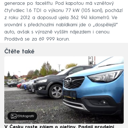
generace po faceliftu. Pod kapotou má vznětový
čtyřválec 1.6 TDI o výkonu 77 kW (105 koní), pochází
z roku 2012 a doposud ujela 362 941 kilometrů. Ve
srovnání s předchozími nabídkami jde o „dospělejší“
auto, avšak s výrazně vyšším nájezdem i cenou.
Prodává se za 69 999 korun.
Čtěte také
13
fotografií
V Česku roste zájem o ojetiny. Padají prodejní