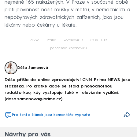
nejméně 165 nakažených. V Praze v současné době
platí povinnost nosit roušky v metru, v nemocnicích a
nepobytových zdravotnických zařízeních, jako jsou
lékárny nebo čekárny u lékaře.
dívka
Praha
koronavirus
COVID-19
pandemie koronaviru
Dáša Šamanová
Dáša přišla do online zpravodajství CNN Prima NEWS jako
stážistka. Po krátké době se stala plnohodnotnou
redaktorkou, kdy vystupuje také v televizním vysílání.
(dasa.samanova@iprima.cz)
Pro tento článek jsou komentáře vypnuté
Návrhy pro vás