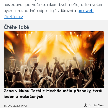
následovat po večírku, nikam bych nešla, a ten večer
bych si rozhodně odpustila,“ zdůraznila
pro web
iRozhlas.cz
.
Čtěte také
Žena v klubu Techtle Mechtle měla příznaky, tvrdí
jeden z nakažených
6 min čtení
31. čvc 2020, 09:01