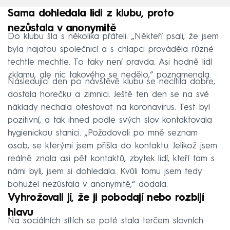
Sama dohledala lidi z klubu, proto
nezůstala v anonymitě
Do klubu šla s několika přáteli. „Někteří psali, že jsem
byla najatou společnicí a s chlapci prováděla různé
techtle mechtle. To taky není pravda. Asi hodně lidí
zklamu, ale nic takového se nedělo,“ poznamenala.
Následující den po návštěvě klubu se necítila dobře,
dostala horečku a zimnici. Ještě ten den se na své
náklady nechala otestovat na koronavirus. Test byl
pozitivní, a tak ihned podle svých slov kontaktovala
hygienickou stanici. „Požadovali po mně seznam
osob, se kterými jsem přišla do kontaktu. Jelikož jsem
reálně znala asi pět kontaktů, zbytek lidí, kteří tam s
námi byli, jsem si dohledala. Kvůli tomu jsem tedy
bohužel nezůstala v anonymitě,“ dodala.
Vyhrožovali jí, že ji pobodají nebo rozbijí
hlavu
Na sociálních sítích se poté stala terčem slovních