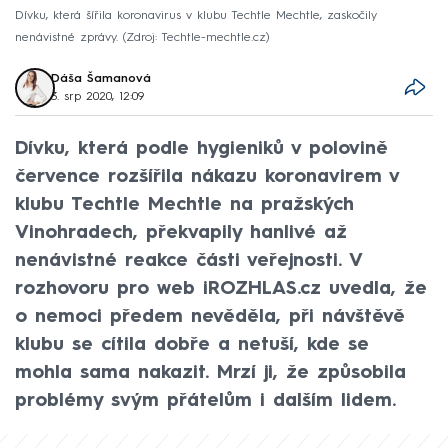
Dívku, která šířila koronavirus v klubu Techtle Mechtle, zaskočily
nenávistné zprávy.
Zdroj: Techtle-mechtle.cz
Dáša Šamanová
3. srp 2020, 12:09
Dívku, která podle hygieniků v polovině
července rozšířila nákazu koronavirem v
klubu Techtle Mechtle na pražských
Vinohradech, překvapily hanlivé až
nenávistné reakce části veřejnosti. V
rozhovoru pro web iROZHLAS.cz uvedla, že
o nemoci předem nevěděla, při návštěvě
klubu se cítila dobře a netuší, kde se
mohla sama nakazit. Mrzí ji, že způsobila
problémy svým přátelům i dalším lidem.