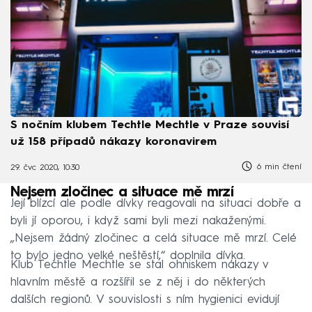
S nočním klubem Techtle Mechtle v Praze souvisí
už 158 případů nákazy koronavirem
6 min čtení
29. čvc 2020, 10:30
Nejsem zločinec a situace mě mrzí
Její blízcí ale podle dívky reagovali na situaci dobře a
byli jí oporou, i když sami byli mezi nakaženými.
„Nejsem žádný zločinec a celá situace mě mrzí. Celé
to bylo jedno velké neštěstí,“ doplnila dívka.
Klub Techtle Mechtle se stal ohniskem nákazy v
hlavním městě a rozšířil se z něj i do některých
dalších regionů. V souvislosti s ním hygienici evidují