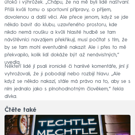
útoků i výhrůžek. „Chápu, že na mě byli lidé naštvaní.
Přišli kvůli tomu o sportovní přípravy, o příjem,
dovolenou a další věci. Ale přece jenom, když se jde
někdo bavit do klubu, uzavřeného prostoru, kde
nikdo nemá roušku a kvůli hlasité hudbě se tam
návštěvníci navzájem překřikují, musí počítat s tím, že
by se tam mohl eventuálně nakazit. Ale i přes to mě
překvapilo, kolik lidí dokáže být až nenávistných,“
uvedla.
Někteří lidé jí psali ironické či hanlivé komentáře, jiní jí
vyhrožovali, že ji pobodají nebo rozbijí hlavu. „Ale
když se někdo nakazí, stále má právo na to, aby se s
ním jednalo jako s plnohodnotným člověkem,“ řekla
dívka.
Čtěte také