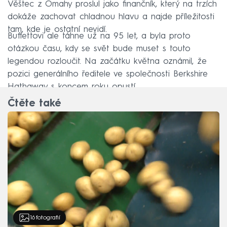
Věštec z Omahy proslul jako finančník, který na trzích
dokáže zachovat chladnou hlavu a najde příležitosti
tam, kde je ostatní nevidí.
Buffettovi ale táhne už na 95 let, a byla proto
otázkou času, kdy se svět bude muset s touto
legendou rozloučit. Na začátku května oznámil, že
pozici generálního ředitele ve společnosti Berkshire
Hathaway s koncem roku opustí.
Čtěte také
16
fotografií