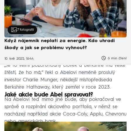
7
fotografií
Když nájemník neplatí za energie. Kdo uhradí
škody a jak se problému vyhnout?
6 min čtení
10. kvě 2025, 16:44
„Je to velmi pozoruhodný člověk a Berkshire má velké
štěstí, že ho má,“ řekl o Abelovi neméně proslulý
investor Charlie Munger, někdejší místopředseda
Berkshire Hathaway, který zemřel v roce 2023.
Jaké akcie bude Abel spravovat?
Na Abelovi teď mimo jiné bude, aby pokračoval ve
správě a rozpínání akciového portfolia, v němž se
nacházejí například akcie Coca-Coly, Applu, Chevronu
nebo amerických bank.