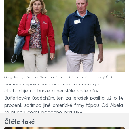
Greg Abela, nástupce Warrena Buffetta
Zdroj: profimedia.cz / ČTK
Samotná společnost Berkshire Hathaway se
obchoduje na burze a neustále roste díky
Buffettovým úspěchům. Jen za letošek posílila už o 14
procent, zatímco jiné americké firmy tápou. Od Abela
se budou čekat podobné přírůstky.
Čtěte také