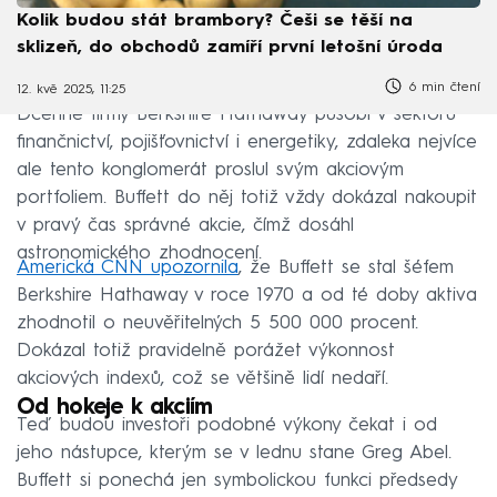
Kolik budou stát brambory? Češi se těší na
sklizeň, do obchodů zamíří první letošní úroda
6 min čtení
12. kvě 2025, 11:25
Dceřiné firmy Berkshire Hathaway působí v sektoru
finančnictví, pojišťovnictví i energetiky, zdaleka nejvíce
ale tento konglomerát proslul svým akciovým
portfoliem. Buffett do něj totiž vždy dokázal nakoupit
v pravý čas správné akcie, čímž dosáhl
astronomického zhodnocení.
Americká CNN upozornila
, že Buffett se stal šéfem
Berkshire Hathaway v roce 1970 a od té doby aktiva
zhodnotil o neuvěřitelných 5 500 000 procent.
Dokázal totiž pravidelně porážet výkonnost
akciových indexů, což se většině lidí nedaří.
Od hokeje k akciím
Teď budou investoři podobné výkony čekat i od
jeho nástupce, kterým se v lednu stane Greg Abel.
Buffett si ponechá jen symbolickou funkci předsedy