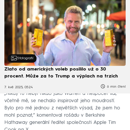
5
fotografií
Zlato od amerických voleb posílilo už o 30
procent. Může za to Trump a výplach na trzích
6 min čtení
7. kvě 2025, 05:24
„Nikdy tu nebyl nikdo jako Warren a nespočet lidí,
včetně mě, se nechalo inspirovat jeho moudrostí.
Bylo pro mě jednou z největších výsad, že jsem ho
mohl poznat,“ komentoval rošádu v Berkshire
Hathaway generální ředitel společnosti Apple Tim
Cook na X.