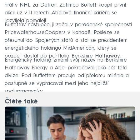
hrál v NHL za Detroit. Zatímco Buffett koupil první
akcii už v 11 letech, Abelova finanční kariéra se
rozvíjela pomaleji.
Buffettův nástupce ji začal v poradenské společnosti
PricewaterhouseCoopers v Kanadě. Posléze se
přesunul do Spojených států a stal se prezidentem
energetického holdingu MidAmerican, který se
později dostal do portfolia Berkshire Hathaway.
Energetický holding změnil svůj název na Berkshire
Hathaway Energy a Abel pokračoval jako šéf této
divize. Pod Buffettem pracuje od přelomu milénia a
postupně se vypracoval mezi jeho nejbližší
spolupracovníky.
Čtěte také