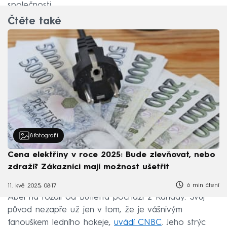
společnosti.
Čtěte také
8
fotografií
Cena elektřiny v roce 2025: Bude zlevňovat, nebo
zdraží? Zákazníci mají možnost ušetřit
6 min čtení
11. kvě 2025, 08:17
Abel na rozdíl od Buffetta pochází z Kanady. Svůj
původ nezapře už jen v tom, že je vášnivým
fanouškem ledního hokeje,
uvádí CNBC
. Jeho strýc