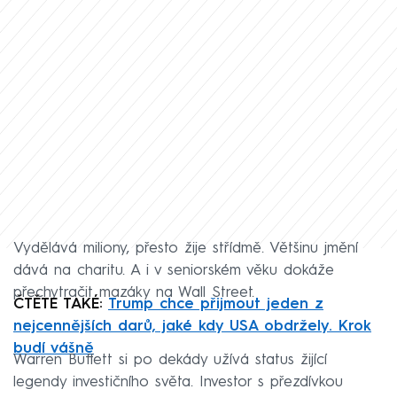
Vydělává miliony, přesto žije střídmě. Většinu jmění
dává na charitu. A i v seniorském věku dokáže
přechytračit mazáky na Wall Street.
ČTĚTE TAKÉ:
Trump chce přijmout jeden z
nejcennějších darů, jaké kdy USA obdržely. Krok
budí vášně
Warren Buffett si po dekády užívá status žijící
legendy investičního světa. Investor s přezdívkou