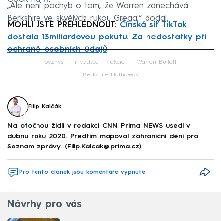
„Ale není pochyb o tom, že Warren zanechává
Berkshire ve skvělých rukou Grega,“ dodal.
MOHLI JSTE PŘEHLÉDNOUT:
Čínská síť TikTok
dostala 13miliardovou pokutu. Za nedostatky při
ochraně osobních údajů
Failed to fetch
byznys
investice
akcie
Warren Buffett
Berkshire Hathaway
Filip Kalčák
Na otočnou židli v redakci CNN Prima NEWS usedl v
dubnu roku 2020. Předtím mapoval zahraniční dění pro
Seznam zprávy. (Filip.Kalcak@iprima.cz)
Pro tento článek jsou komentáře vypnuté
Návrhy pro vás