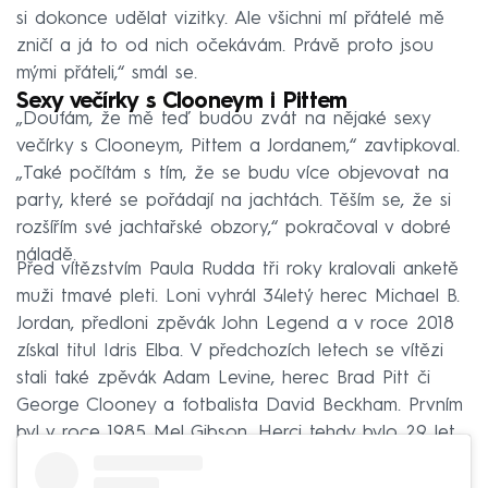
si dokonce udělat vizitky. Ale všichni mí přátelé mě
zničí a já to od nich očekávám. Právě proto jsou
mými přáteli,“ smál se.
Sexy večírky s Clooneym i Pittem
„Doufám, že mě teď budou zvát na nějaké sexy
večírky s Clooneym, Pittem a Jordanem,“ zavtipkoval.
„Také počítám s tím, že se budu více objevovat na
party, které se pořádají na jachtách. Těším se, že si
rozšířím své jachtařské obzory,“ pokračoval v dobré
náladě.
Před vítězstvím Paula Rudda tři roky kralovali anketě
muži tmavé pleti. Loni vyhrál 34letý herec Michael B.
Jordan, předloni zpěvák John Legend a v roce 2018
získal titul Idris Elba. V předchozích letech se vítězi
stali také zpěvák Adam Levine, herec Brad Pitt či
George Clooney a fotbalista David Beckham. Prvním
byl v roce 1985 Mel Gibson. Herci tehdy bylo 29 let.