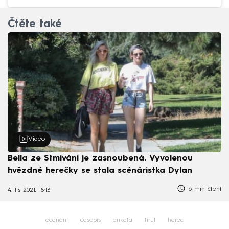
Čtěte také
Video
Bella ze Stmívání je zasnoubená. Vyvolenou
hvězdné herečky se stala scénáristka Dylan
6 min čtení
4. lis 2021, 18:13
ocenění
časopis
anketa
titul
herec