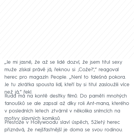
„Je mi jasné, že až se lidé dozví, že jsem titul sexy
muže získal právě já, řeknou si: ‚Cože?‘,“ reagoval
herec pro magazín People. „Není to falešná pokora.
Je tu zkrátka spousta lidí, kteří by si titul zasloužili více
než já,“ řekl.
Rudd má na kontě desítky filmů. Do paměti mnohých
fanoušků se ale zapsal až díky roli Ant-mana, kterého
v posledních letech ztvárnil v několika snímcích na
motivy slavných komiksů.
Přestože v Hollywoodu slaví úspěch, 52letý herec
přiznává, že nejšťastnější je doma se svou rodinou.