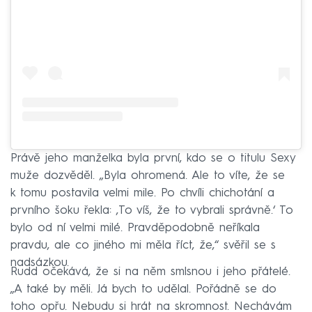
Právě jeho manželka byla první, kdo se o titulu Sexy
muže dozvěděl. „Byla ohromená. Ale to víte, že se
k tomu postavila velmi mile. Po chvíli chichotání a
prvního šoku řekla: ‚To víš, že to vybrali správně.‘ To
bylo od ní velmi milé. Pravděpodobně neříkala
pravdu, ale co jiného mi měla říct, že,“ svěřil se s
nadsázkou.
Rudd očekává, že si na něm smlsnou i jeho přátelé.
„A také by měli. Já bych to udělal. Pořádně se do
toho opřu. Nebudu si hrát na skromnost. Nechávám