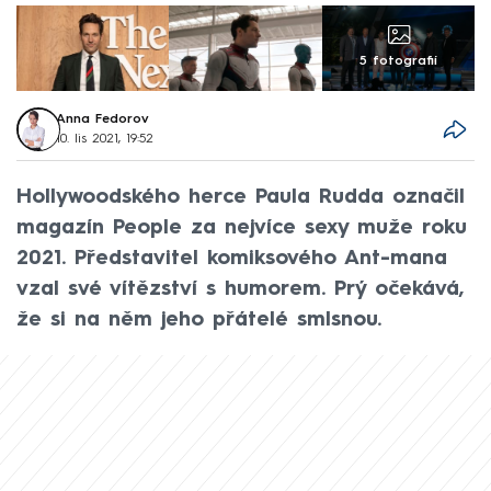
5 fotografií
Anna Fedorov
10. lis 2021, 19:52
Hollywoodského herce Paula Rudda označil
magazín People za nejvíce sexy muže roku
2021. Představitel komiksového Ant-mana
vzal své vítězství s humorem. Prý očekává,
že si na něm jeho přátelé smlsnou.