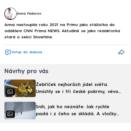
Anna Fedorov
Anna nastoupila roku 2021 na Primu jako stážistka do
oddělení CNN Prima NEWS. Aktuálně se jako redaktorka
stará o sekci Showtime.
Vstup do diskuze
Návrhy pro vás
Žebříček nejhorších jídel světa.
Umístily se i tři české pokrmy, vévodí
skandinávská kuchyně
Sníh, jak ho neznáte: Jak rychle
padá i z čeho se skládá. A vločky
nejsou bílé