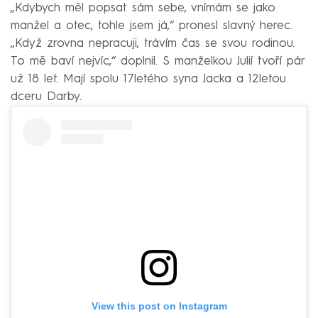
„Kdybych měl popsat sám sebe, vnímám se jako
manžel a otec, tohle jsem já,“ pronesl slavný herec.
„Když zrovna nepracuji, trávím čas se svou rodinou.
To mě baví nejvíc,“ doplnil. S manželkou Julií tvoří pár
už 18 let. Mají spolu 17letého syna Jacka a 12letou
dceru Darby.
View this post on Instagram