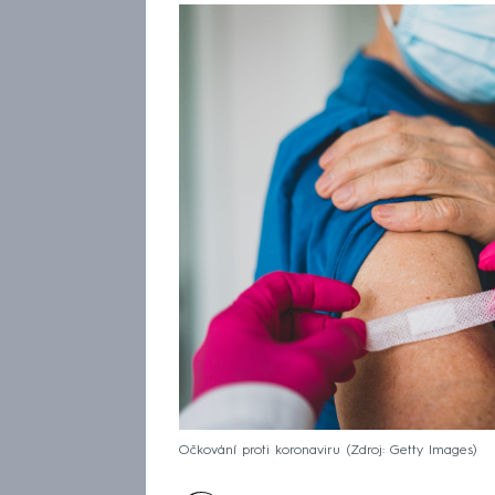
Očkování proti koronaviru
Zdroj: Getty Images