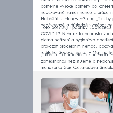
ale k očkování zaměstnance pozitivn
poměrně vysoké odměny do kafeterie 
neočkované zaměstnance z práce nebo
Halbrštát z ManpwerGroup. „Tím by p
neočkované a důsledně vymáhat bezp
Toto potvrzují i podniky. „Uchazečů 
COVID-19. Nehraje to naprosto žádn
platná nařízení a hygienická opatření
prokázat proděláním nemoci, očkován
ředitelka Sodexo Benefity Martina 
„Informaci o prodělaném onemocněn
zaměstnanců nezjišťujeme a neplán
manažerka Geis CZ Jaroslava Šindelá