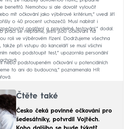
ě tím, že nabízejí dovolenou navíc, případně
benefitů. Nemohou si ale dovolit vyloučit
 mít očkování jako výběrové kritérium,“ uvedl Jiří
řišly o 40 procent uchazečů. Musí nabírat i
ečnostní opatření a pravidelné testování,“ dodal.
o práci se neptáme, jestli jsou očkovaní na
ou roli ve výběrovém řízení. Dodržujeme všechna
, takže při vstupu do kanceláří se musí všichni
ím nebo podstoupit test,“ upozornila personální
Machová.
í nebo podstoupeném očkování u potenciálních
ujeme to ani do budoucna,“ poznamenala HR
řová.
Čtěte také
Česko čeká povinné očkování pro
šedesátníky, potvrdil Vojtěch.
Koho dalšího se bude týkat?