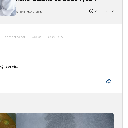
6 min čtení
3. pro 2021, 15:50
zaměstnanci
Česko
COVID-19
ký servis.