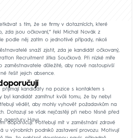
kávat s tím, že se firmy v dotaznících, které
 to, zda jsou očkovaní,“ řekl Michal Novák z
le podle něj zatím o jednotlivé případy, nikoli
tnavatelé snaží zjistit, zda je kandidát očkovaný,
Grafton Recruitment Jitka Součková. Při nízké míře
o zaměstnavatele důležité, aby nově nastoupivší
né řešit jejich absence.
doporučují
 přijímají kandidáty na pozice s kontaktem s
 byl kandidát zamítnut kvůli tomu, že by nebyl
otřebují vědět, aby mohly vyhovět požadavkům na
h. Dotazují se však nejčastěji při nebo těsně před
 z agentury Hays.
dem doporučují. Potřebují mít v zaměstnání zdravé
ná u výrobních podniků zastavení provozu. Motivují