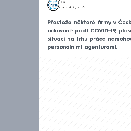
ČTK
3. pro 2021, 21:55
Přestože některé firmy v Česk
očkované proti COVID-19, ploš
situaci na trhu práce nemohou
personálními agenturami.