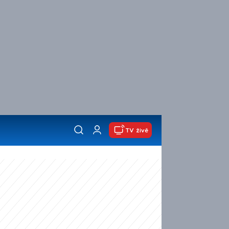
TV živě