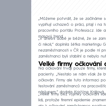
„Můžeme potvrdit, že se začínáme set
vyplňují uchazeči o práci, ptají i na
pracovního portálu Profesia.cz. Jde a
masový trend.
„V dnešní době je běžné, že se zaměs
či nikoli,“ doplnila šéfka marketingu 
nezaměstnanosti v ČR je podle ní pr
zaměstnanci byli stabilní a nebylo nut
Velké firmy očkování 
Na očkování trvají pouze firmy, které
pacienty. „Nestalo se nám však že by
očkován. Firmy ale tuto informaci p
testování zaměstnanců na pracovištíc
nástupem,“ dodala Kristýna Králová
„Velké firmy bez výjimky očkování li
lidi, protože firemní epidemie zname