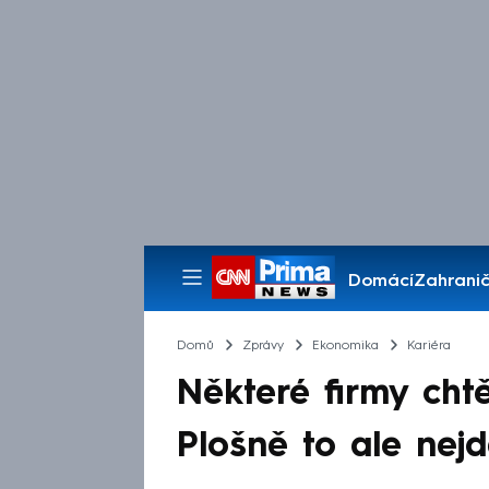
Domácí
Zahranič
Pořady
Domů
Zprávy
Ekonomika
Kariéra
Některé firmy chtě
Plošně to ale nejd