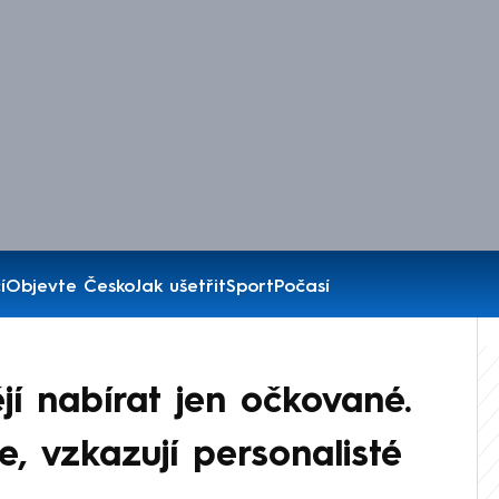
í
Objevte Česko
Jak ušetřit
Sport
Počasí
jí nabírat jen očkované.
e, vzkazují personalisté