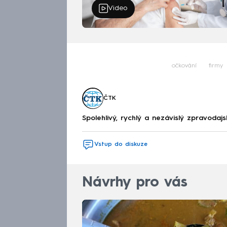
Video
očkování
firmy
ČTK
Spolehlivý, rychlý a nezávislý zpravodajs
Vstup do diskuze
Návrhy pro vás