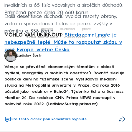
invalidních a 65 tisíc vdovských a sirotčích důchodů.
Průměrná penze činila 20 680 korun.
Další desetitisíce důchodů vyplácí resorty obrany,
vnitra a spravedlnosti. Letos se penze zvýšily v
důchod
důchodci
práce
průměru o 358 korun.
MOHLO VÁM UNIKNOUT:
Středozemní moře je
Česká správa sociálního zabezpečení
penze
nebezpečně teplé. Může to rozpoutat zkázu v
celé Evropě, včetně Česka
Failed to fetch
Ladislav Šustr
Věnuje se převážně ekonomickým tématům z oblasti
bydlení, energetiky a mobilních operátorů. Rovněž sleduje
politické dění na tuzemské scéně. Vystudoval mediální
studia na Metropolitní univerzitě v Praze. Od roku 2016
působil jako redaktor v Echo24, Týdeníku Echo a Business
Monitor 24. Do redakce CNN Prima NEWS nastoupil v
polovině roku 2022. (Ladislav.Sustr@iprima.cz)
Pro tento článek jsou komentáře vypnuté