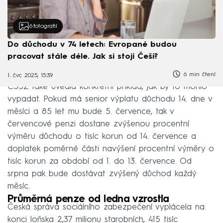
6
fotografií
Do důchodu v 74 letech: Evropané budou
pracovat stále déle. Jak si stojí Češi?
6 min čtení
1. čvc 2025, 15:39
ČSSZ také uvedla konkrétní příklad, jak by to mohlo
vypadat. Pokud má senior výplatu důchodu 14. dne v
měsíci a 85 let mu bude 5. července, tak v
červencové penzi dostane zvýšenou procentní
výměru důchodu o tisíc korun od 14. července a
doplatek poměrné části navýšení procentní výměry o
tisíc korun za období od 1. do 13. července. Od
srpna pak bude dostávat zvýšený důchod každý
měsíc.
Průměrná penze od ledna vzrostla
Česká správa sociálního zabezpečení vyplácela na
konci loňska 2,37 milionu starobních, 415 tisíc