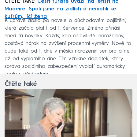
ČTĚTE TAKÉ:
Čeští turisté uvázli na letišti na
Madeiře. Spali jsme na židlích a nemohli ke
kufrům, líčí žena
K úpravě došlo po novele o důchodovém pojištění,
která začala platit od 1. července. Změna přináší
hned tři novinky. Každý, kdo oslavil 85. narozeniny,
dostává nárok na zvýšení procentní výměry. Nově to
bude také od 1. dne v měsíci narozenin seniora a ne
až od výplatního dne. Tím vznikne doplatek, který
správa sociálního zabezpečení vyplatí automaticky
spolu s důchodem.
Čtěte také