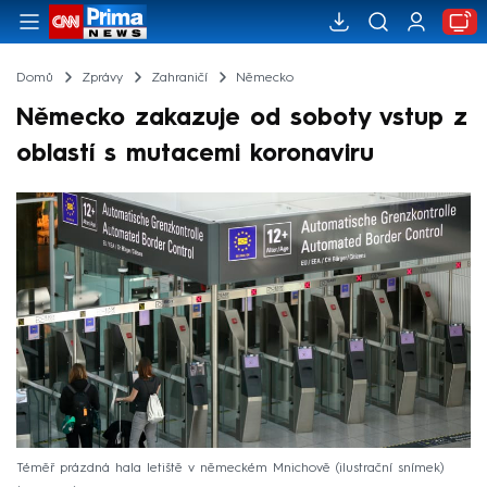
Domů
Zprávy
Zahraničí
Německo
Německo zakazuje od soboty vstup z
oblastí s mutacemi koronaviru
Téměř prázdná hala letiště v německém Mnichově (ilustrační snímek)