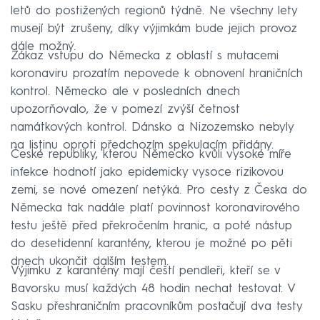
letů do postižených regionů týdně. Ne všechny lety
musejí být zrušeny, díky výjimkám bude jejich provoz
dále možný.
Zákaz vstupu do Německa z oblastí s mutacemi
koronaviru prozatím nepovede k obnovení hraničních
kontrol. Německo ale v posledních dnech
upozorňovalo, že v pomezí zvýší četnost
namátkových kontrol. Dánsko a Nizozemsko nebyly
na listinu oproti předchozím spekulacím přidány.
České republiky, kterou Německo kvůli vysoké míře
infekce hodnotí jako epidemicky vysoce rizikovou
zemi, se nové omezení netýká. Pro cesty z Česka do
Německa tak nadále platí povinnost koronavirového
testu ještě před překročením hranic, a poté nástup
do desetidenní karantény, kterou je možné po pěti
dnech ukončit dalším testem.
Výjimku z karantény mají čeští pendleři, kteří se v
Bavorsku musí každých 48 hodin nechat testovat. V
Sasku přeshraničním pracovníkům postačují dva testy