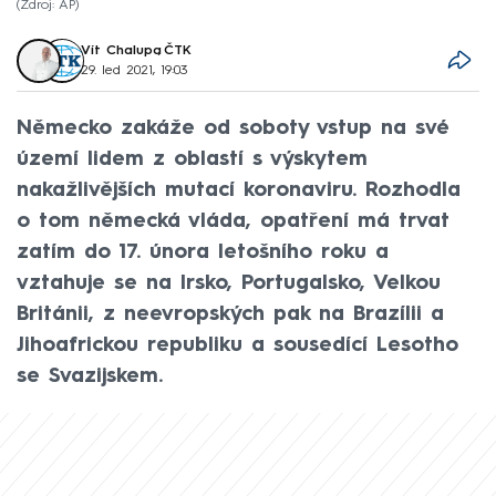
Zdroj: AP
Vít Chalupa
,
ČTK
29. led 2021, 19:03
Německo zakáže od soboty vstup na své
území lidem z oblastí s výskytem
nakažlivějších mutací koronaviru. Rozhodla
o tom německá vláda, opatření má trvat
zatím do 17. února letošního roku a
vztahuje se na Irsko, Portugalsko, Velkou
Británii, z neevropských pak na Brazílii a
Jihoafrickou republiku a sousedící Lesotho
se Svazijskem.