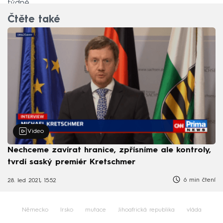
týdně.
Čtěte také
Video
Nechceme zavírat hranice, zpřísníme ale kontroly,
tvrdí saský premiér Kretschmer
6 min čtení
28. led 2021, 15:52
Německo
Irsko
mutace
Jihoafrická republika
vláda