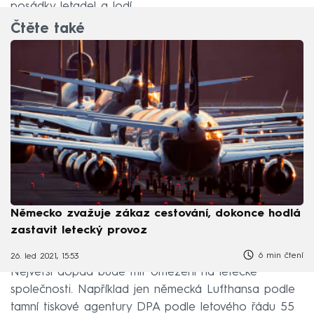
posádky letadel a lodí.
Čtěte také
Německo zvažuje zákaz cestování, dokonce hodlá
zastavit letecký provoz
6 min čtení
26. led 2021, 15:53
Největší dopad bude mít omezení na letecké
společnosti. Například jen německá Lufthansa podle
tamní tiskové agentury DPA podle letového řádu 55