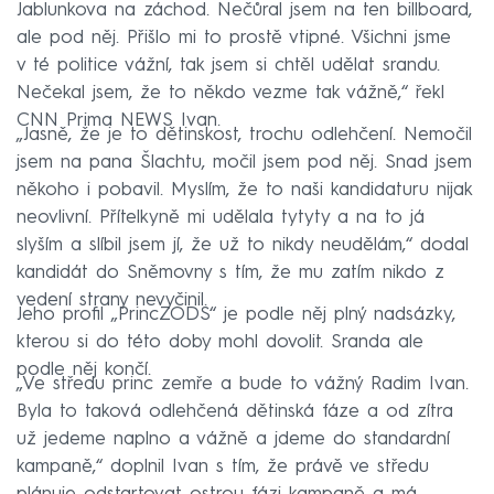
Jablunkova na záchod. Nečůral jsem na ten billboard,
ale pod něj. Přišlo mi to prostě vtipné. Všichni jsme
v té politice vážní, tak jsem si chtěl udělat srandu.
Nečekal jsem, že to někdo vezme tak vážně,“ řekl
CNN Prima NEWS Ivan.
„Jasně, že je to dětinskost, trochu odlehčení. Nemočil
jsem na pana Šlachtu, močil jsem pod něj. Snad jsem
někoho i pobavil. Myslím, že to naši kandidaturu nijak
neovlivní. Přítelkyně mi udělala tytyty a na to já
slyším a slíbil jsem jí, že už to nikdy neudělám,“ dodal
kandidát do Sněmovny s tím, že mu zatím nikdo z
vedení strany nevyčinil.
Jeho profil „PrincZODS“ je podle něj plný nadsázky,
kterou si do této doby mohl dovolit. Sranda ale
podle něj končí.
„Ve středu princ zemře a bude to vážný Radim Ivan.
Byla to taková odlehčená dětinská fáze a od zítra
už jedeme naplno a vážně a jdeme do standardní
kampaně,“ doplnil Ivan s tím, že právě ve středu