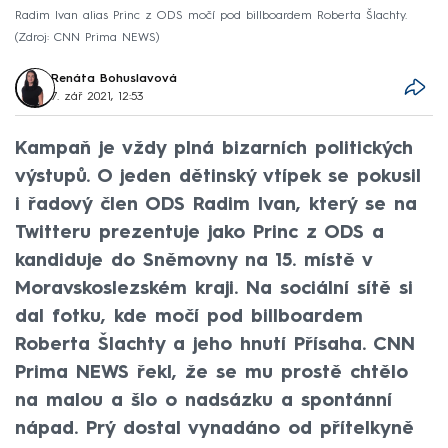
Radim Ivan alias Princ z ODS močí pod billboardem Roberta Šlachty.
Zdroj: CNN Prima NEWS
Renáta Bohuslavová
7. zář 2021, 12:53
Kampaň je vždy plná bizarních politických
výstupů. O jeden dětinský vtípek se pokusil
i řadový člen ODS Radim Ivan, který se na
Twitteru prezentuje jako Princ z ODS a
kandiduje do Sněmovny na 15. místě v
Moravskoslezském kraji. Na sociální sítě si
dal fotku, kde močí pod billboardem
Roberta Šlachty a jeho hnutí Přísaha. CNN
Prima NEWS řekl, že se mu prostě chtělo
na malou a šlo o nadsázku a spontánní
nápad. Prý dostal vynadáno od přítelkyně