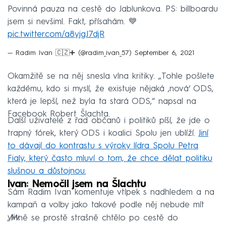
Povinná pauza na cestě do Jablunkova. PS: billboardu
jsem si nevšiml. Fakt, přísahám. 💙
pic.twitter.com/a8yjgJ7djR
— Radim Ivan 🇨🇿➕ (@radim_ivan_57)
September 6, 2021
Okamžitě se na něj snesla vlna kritiky. „Tohle pošlete
každému, kdo si myslí, že existuje nějaká ‚nová‘ ODS,
která je lepší, než byla ta stará ODS,“ napsal na
Facebook Robert Šlachta.
Další uživatelé z řad občanů i politiků píší, že jde o
trapný fórek, který ODS i koalici Spolu jen ublíží.
Jiní
to dávají do kontrastu s výroky lídra Spolu Petra
Fialy, který často mluví o tom, že chce dělat politiku
slušnou a důstojnou.
Ivan: Nemočil jsem na Šlachtu
Sám Radim Ivan komentuje vtípek s nadhledem a na
kampaň a volby jako takové podle něj nebude mít
vliv.
„Mně se prostě strašně chtělo po cestě do