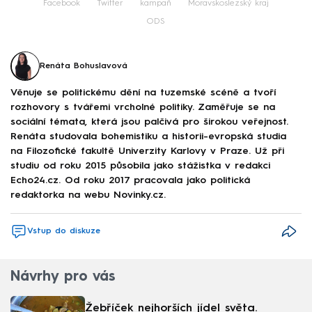
Facebook
Twitter
kampaň
Moravskoslezský kraj
ODS
Renáta Bohuslavová
Věnuje se politickému dění na tuzemské scéně a tvoří
rozhovory s tvářemi vrcholné politiky. Zaměřuje se na
sociální témata, která jsou palčivá pro širokou veřejnost.
Renáta studovala bohemistiku a historii-evropská studia
na Filozofické fakultě Univerzity Karlovy v Praze. Už při
studiu od roku 2015 působila jako stážistka v redakci
Echo24.cz. Od roku 2017 pracovala jako politická
redaktorka na webu Novinky.cz.
Vstup do diskuze
Návrhy pro vás
Žebříček nejhorších jídel světa.