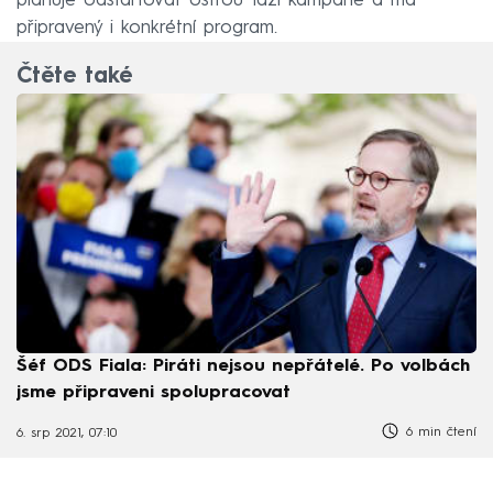
plánuje odstartovat ostrou fázi kampaně a má
připravený i konkrétní program.
Čtěte také
Šéf ODS Fiala: Piráti nejsou nepřátelé. Po volbách
jsme připraveni spolupracovat
6 min čtení
6. srp 2021, 07:10