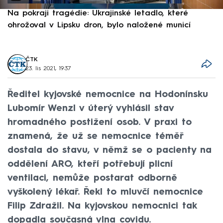
Na pokraji tragédie: Ukrajinské letadlo, které
P
ohrožoval v Lipsku dron, bylo naložené municí
e
ČTK
23. lis 2021, 19:37
Ředitel kyjovské nemocnice na Hodonínsku
Lubomír Wenzl v úterý vyhlásil stav
hromadného postižení osob. V praxi to
znamená, že už se nemocnice téměř
dostala do stavu, v němž se o pacienty na
oddělení ARO, kteří potřebují plicní
ventilaci, nemůže postarat odborně
vyškolený lékař. Řekl to mluvčí nemocnice
Filip Zdražil. Na kyjovskou nemocnici tak
dopadla současná vlna covidu.