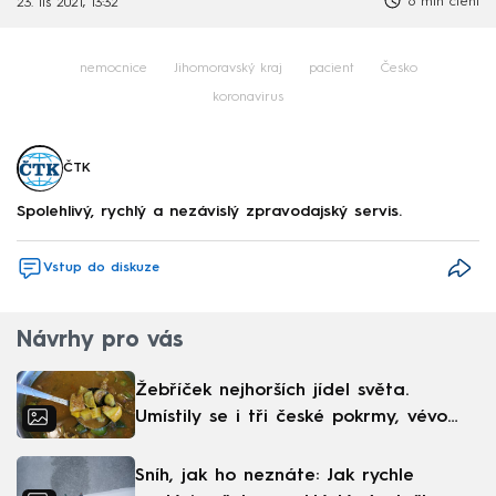
6 min čtení
23. lis 2021, 13:32
nemocnice
Jihomoravský kraj
pacient
Česko
koronavirus
ČTK
Spolehlivý, rychlý a nezávislý zpravodajský servis.
Vstup do diskuze
Návrhy pro vás
Žebříček nejhorších jídel světa.
Umístily se i tři české pokrmy, vévodí
skandinávská kuchyně
Sníh, jak ho neznáte: Jak rychle