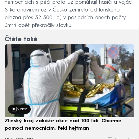
nemocnicích s péčí proto už pomáhají hasiči a vojáci.
S koronavirem už v Česku zemřelo od loňského
března přes 32 300 lidí, v posledních dnech počty
úmrtí opět překročily stovku.
Čtěte také
Video
Zlínský kraj zakáže akce nad 100 lidí. Chceme
pomoci nemocnicím, řekl hejtman