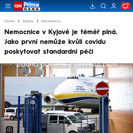
Domů
Zprávy
Koronavirus
Nemocnice v Kyjově je téměř plná.
Jako první nemůže kvůli covidu
poskytovat standardní péči
Žádná položka z playlistu není
Výběr redakce
dostupná.