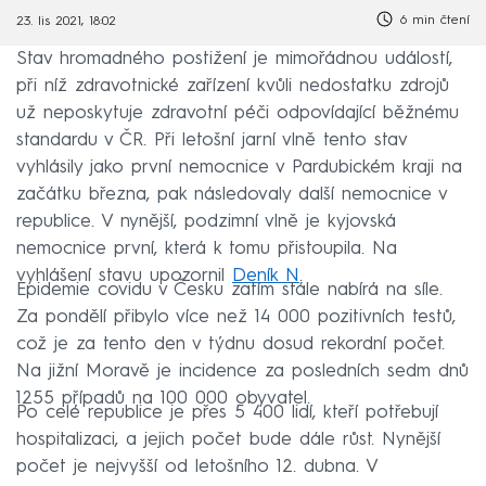
6 min čtení
23. lis 2021, 18:02
Stav hromadného postižení je mimořádnou událostí,
při níž zdravotnické zařízení kvůli nedostatku zdrojů
už neposkytuje zdravotní péči odpovídající běžnému
standardu v ČR. Při letošní jarní vlně tento stav
vyhlásily jako první nemocnice v Pardubickém kraji na
začátku března, pak následovaly další nemocnice v
republice. V nynější, podzimní vlně je kyjovská
nemocnice první, která k tomu přistoupila. Na
vyhlášení stavu upozornil
Deník N
.
Epidemie covidu v Česku zatím stále nabírá na síle.
Za pondělí přibylo více než 14 000 pozitivních testů,
což je za tento den v týdnu dosud rekordní počet.
Na jižní Moravě je incidence za posledních sedm dnů
1255 případů na 100 000 obyvatel.
Po celé republice je přes 5 400 lidí, kteří potřebují
hospitalizaci, a jejich počet bude dále růst. Nynější
počet je nejvyšší od letošního 12. dubna. V