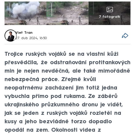
7 fotografií
Viet Tran
27. dub 2024, 16:50
Trojice ruských vojáků se na vlastní kůži
přesvědčila, že odstraňování protitankových
min je nejen nevděčná, ale také mimořádně
nebezpečná práce. Zřejmě kvůli
neopatrnému zacházení jim totiž jedna
vybuchla přímo pod rukama. Ze záběrů
ukrajinského průzkumného dronu je vidět,
jak se jeden z ruských vojáků rozletěl na
kusy a jeho bezvládné torzo dopadlo
opodál na zem. Okolnosti videa z