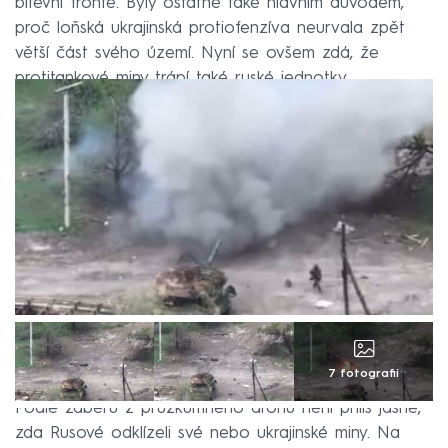
bitevní frontě. Byly ostatně také hlavním důvodem,
proč loňská ukrajinská protiofenzíva neurvala zpět
větší část svého území. Nyní se ovšem zdá, že
protitankové miny trápí také ruské jednotky.
7 fotografií
Podle záběrů z průzkumného dronu není příliš jasné,
zda Rusové odklízeli své nebo ukrajinské miny. Na