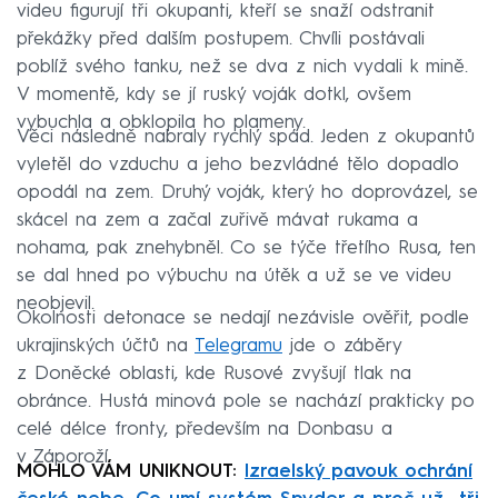
videu figurují tři okupanti, kteří se snaží odstranit
překážky před dalším postupem. Chvíli postávali
poblíž svého tanku, než se dva z nich vydali k mině.
V momentě, kdy se jí ruský voják dotkl, ovšem
vybuchla a obklopila ho plameny.
Věci následně nabraly rychlý spád. Jeden z okupantů
vyletěl do vzduchu a jeho bezvládné tělo dopadlo
opodál na zem. Druhý voják, který ho doprovázel, se
skácel na zem a začal zuřivě mávat rukama a
nohama, pak znehybněl. Co se týče třetího Rusa, ten
se dal hned po výbuchu na útěk a už se ve videu
neobjevil.
Okolnosti detonace se nedají nezávisle ověřit, podle
ukrajinských účtů na
Telegramu
jde o záběry
z Doněcké oblasti, kde Rusové zvyšují tlak na
obránce. Hustá minová pole se nachází prakticky po
celé délce fronty, především na Donbasu a
v Záporoží.
MOHLO VÁM UNIKNOUT:
Izraelský pavouk ochrání