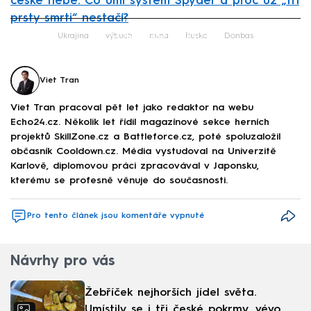
české nebe. Co umí systém Spyder a proč už „tři
prsty smrti“ nestačí?
Failed to fetch
Ukrajina
výbuch
mina
Rusko
Donbas
Viet Tran
Viet Tran pracoval pět let jako redaktor na webu
Echo24.cz. Několik let řídil magazínové sekce herních
projektů SkillZone.cz a Battleforce.cz, poté spoluzaložil
občasník Cooldown.cz. Média vystudoval na Univerzitě
Karlově, diplomovou práci zpracovával v Japonsku,
kterému se profesně věnuje do současnosti.
Pro tento článek jsou komentáře vypnuté
Návrhy pro vás
Žebříček nejhorších jídel světa.
Umístily se i tři české pokrmy, vévodí