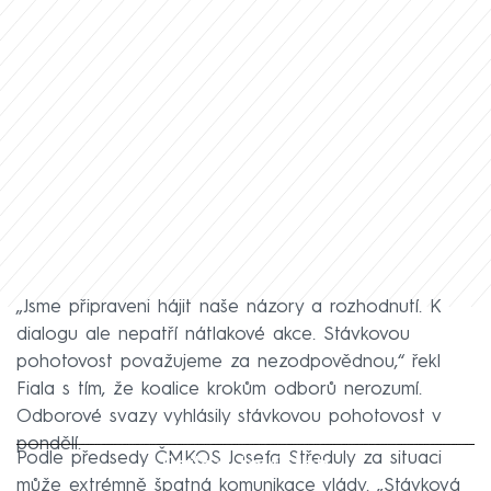
„Jsme připraveni hájit naše názory a rozhodnutí. K
dialogu ale nepatří nátlakové akce. Stávkovou
pohotovost považujeme za nezodpovědnou,“ řekl
Fiala s tím, že koalice krokům odborů nerozumí.
Odborové svazy vyhlásily stávkovou pohotovost v
pondělí.
Podle předsedy ČMKOS Josefa Středuly za situaci
Failed to fetch
může extrémně špatná komunikace vlády. „Stávková