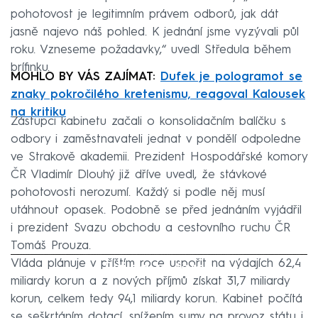
pohotovost je legitimním právem odborů, jak dát
jasně najevo náš pohled. K jednání jsme vyzývali půl
roku. Vzneseme požadavky,“ uvedl Středula během
brífinku.
MOHLO BY VÁS ZAJÍMAT:
Dufek je pologramot se
znaky pokročilého kretenismu, reagoval Kalousek
na kritiku
Zástupci kabinetu začali o konsolidačním balíčku s
odbory i zaměstnavateli jednat v pondělí odpoledne
ve Strakově akademii. Prezident Hospodářské komory
ČR Vladimír Dlouhý již dříve uvedl, že stávkové
pohotovosti nerozumí. Každý si podle něj musí
utáhnout opasek. Podobně se před jednáním vyjádřil
i prezident Svazu obchodu a cestovního ruchu ČR
Tomáš Prouza.
Vláda plánuje v příštím roce uspořit na výdajích 62,4
Failed to fetch
miliardy korun a z nových příjmů získat 31,7 miliardy
korun, celkem tedy 94,1 miliardy korun. Kabinet počítá
se seškrtáním dotací, snížením sumy na provoz státu i