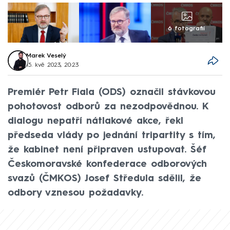
6 fotografií
Marek Veselý
15. kvě 2023, 20:23
Premiér Petr Fiala (ODS) označil stávkovou
pohotovost odborů za nezodpovědnou. K
dialogu nepatří nátlakové akce, řekl
předseda vlády po jednání tripartity s tím,
že kabinet není připraven ustupovat. Šéf
Českomoravské konfederace odborových
svazů (ČMKOS) Josef Středula sdělil, že
odbory vznesou požadavky.