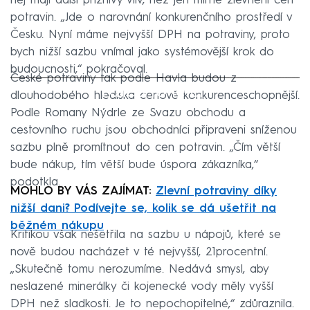
něj mají další příznivý vliv, než jen mírné zlevnění cen
potravin. „Jde o narovnání konkurenčního prostředí v
Česku. Nyní máme nejvyšší DPH na potraviny, proto
bych nižší sazbu vnímal jako systémovější krok do
budoucnosti,“ pokračoval.
České potraviny tak podle Havla budou z
Failed to fetch
dlouhodobého hlediska cenově konkurenceschopnější.
Podle Romany Nýdrle ze Svazu obchodu a
cestovního ruchu jsou obchodníci připraveni sníženou
sazbu plně promítnout do cen potravin. „Čím větší
bude nákup, tím větší bude úspora zákazníka,“
podotkla.
MOHLO BY VÁS ZAJÍMAT:
Zlevní potraviny díky
nižší dani? Podívejte se, kolik se dá ušetřit na
běžném nákupu
Kritikou však nešetřila na sazbu u nápojů, které se
nově budou nacházet v té nejvyšší, 21procentní.
„Skutečně tomu nerozumíme. Nedává smysl, aby
neslazené minerálky či kojenecké vody měly vyšší
DPH než sladkosti. Je to nepochopitelné,“ zdůraznila.