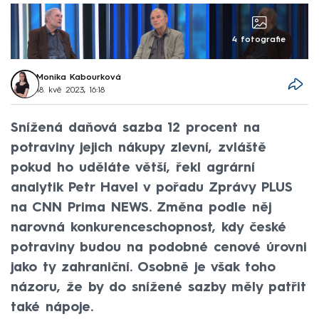
4 fotografie
Monika Kabourková
18. kvě 2023, 16:18
Snížená daňová sazba 12 procent na
potraviny jejich nákupy zlevní, zvláště
pokud ho uděláte větší, řekl agrární
analytik Petr Havel v pořadu Zprávy PLUS
na CNN Prima NEWS. Změna podle něj
narovná konkurenceschopnost, kdy české
potraviny budou na podobné cenové úrovni
jako ty zahraniční. Osobně je však toho
názoru, že by do snížené sazby měly patřit
také nápoje.