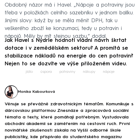
Obdobný názor má i Havel. „Nápoje a potraviny jsou
třeba v položkách celního sazebníku v jednom balíku.
Jinými slovy: když by se měla měnit DPH, tak u
veškerého zboží ke konzumaci, tedy u potravin i
nápojů. Měly by mít stejnou sazbu,“ dodal.
Jak Havel s Nýdrle hodnotí vládní návrh škrtat
dotace i v zemědělském sektoru? A promítá se
stabilizace nákladů na energie do cen potravin?
Nejen to se dozvíte ve výše přiloženém videu.
jídlo
úspora
potraviny
nákupy
nápoje
Monika Kabourková
Věnuje se převážně zdravotnickým tématům. Komunikuje s
dárcovskou platformou Znesnáze a zpracovává sociální
témata a texty, které pomáhají potřebným. Vystudovala
obchodní akademii se zaměřením na cestovní ruch. První
novinářské zkušenosti získala na Vyšší odborné škole
publicistiky, kde přispívala do studentského magazínu