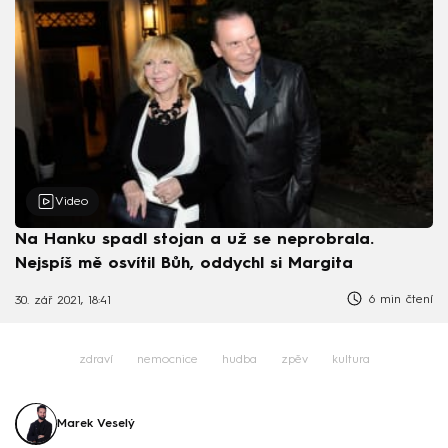
Video
Na Hanku spadl stojan a už se neprobrala.
Nejspíš mě osvítil Bůh, oddychl si Margita
6 min čtení
30. zář 2021, 18:41
zdraví
nemocnice
hudba
zpěv
kultura
Marek Veselý