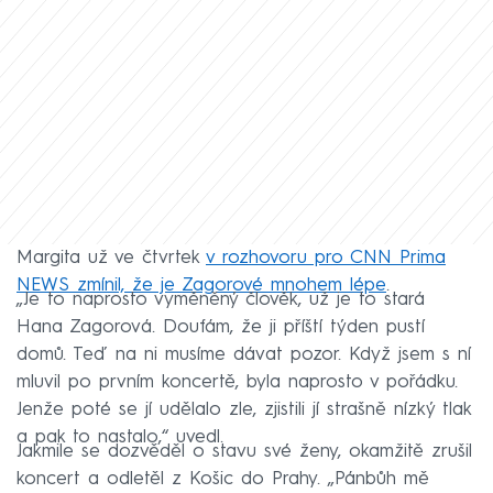
Margita už ve čtvrtek
v rozhovoru pro CNN Prima
NEWS zmínil, že je Zagorové mnohem lépe
.
„Je to naprosto vyměněný člověk, už je to stará
Hana Zagorová. Doufám, že ji příští týden pustí
domů. Teď na ni musíme dávat pozor. Když jsem s ní
mluvil po prvním koncertě, byla naprosto v pořádku.
Jenže poté se jí udělalo zle, zjistili jí strašně nízký tlak
a pak to nastalo,“ uvedl.
Jakmile se dozvěděl o stavu své ženy, okamžitě zrušil
koncert a odletěl z Košic do Prahy. „Pánbůh mě