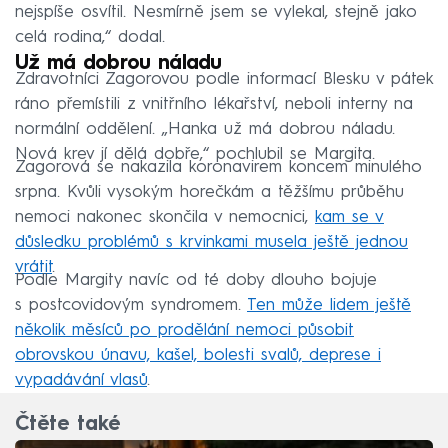
nejspíše osvítil. Nesmírně jsem se vylekal, stejně jako
celá rodina,“ dodal.
Už má dobrou náladu
Zdravotníci Zagorovou podle informací Blesku v pátek
ráno přemístili z vnitřního lékařství, neboli interny na
normální oddělení. „Hanka už má dobrou náladu.
Nová krev jí dělá dobře,“ pochlubil se Margita.
Zagorová se nakazila koronavirem koncem minulého
srpna. Kvůli vysokým horečkám a těžšímu průběhu
nemoci nakonec skončila v nemocnici,
kam se v
důsledku problémů s krvinkami musela ještě jednou
vrátit
.
Podle Margity navíc od té doby dlouho bojuje
s postcovidovým syndromem.
Ten může lidem ještě
několik měsíců po prodělání nemoci působit
obrovskou únavu, kašel, bolesti svalů, deprese i
vypadávání vlasů
.
Čtěte také