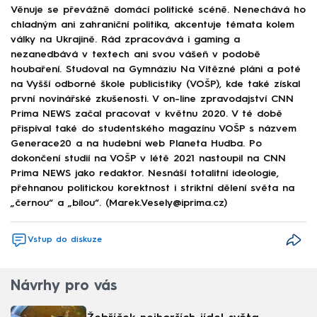
Věnuje se převážně domácí politické scéně. Nenechává ho
chladným ani zahraniční politika, akcentuje témata kolem
války na Ukrajině. Rád zpracovává i gaming a
nezanedbává v textech ani svou vášeň v podobě
houbaření. Studoval na Gymnáziu Na Vítězné pláni a poté
na Vyšší odborné škole publicistiky (VOŠP), kde také získal
první novinářské zkušenosti. V on-line zpravodajství CNN
Prima NEWS začal pracovat v květnu 2020. V té době
přispíval také do studentského magazínu VOŠP s názvem
Generace20 a na hudební web Planeta Hudba. Po
dokončení studií na VOŠP v létě 2021 nastoupil na CNN
Prima NEWS jako redaktor. Nesnáší totalitní ideologie,
přehnanou politickou korektnost i striktní dělení světa na
„černou“ a „bílou“. (Marek.Vesely@iprima.cz)
Vstup do diskuze
Návrhy pro vás