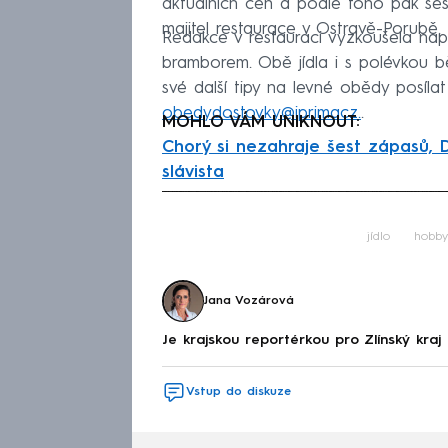
aktuálních cen a podle toho pak ses
majitel restaurace v Ostravě-Porubě.
Redakce v restauraci vyzkoušela nap
bramborem. Obě jídla i s polévkou 
své další tipy na levné obědy posí
obedydostovky@iprimacz.
.
MOHLO VÁM UNIKNOUT:
Chorý si nezahraje šest zápasů, D
slávista
Fa
jídlo
hobby
Jana Vozárová
Je krajskou reportérkou pro Zlínský kra
Vstup do diskuze