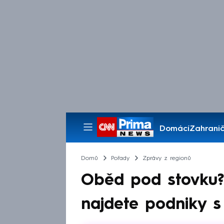
Domácí
Zahranič
Pořady
Domů
Pořady
Zprávy z regionů
Oběd pod stovku? 
najdete podniky 