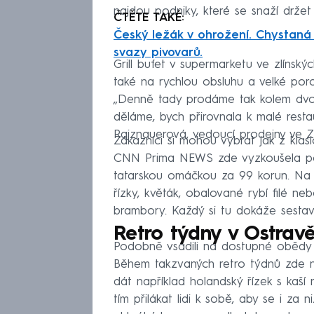
najdou podniky, které se snaží držet
ČTĚTE TAKÉ:
Český ležák v ohrožení. Chystaná 
svazy pivovarů.
Grill bufet v supermarketu ve zlínský
také na rychlou obsluhu a velké po
„Denně tady prodáme tak kolem dvou
děláme, bych přirovnala k malé resta
Rajznauerová, vedoucí prodejny ve Zl
Zákazníci si mohou vybrat jak z klas
CNN Prima NEWS zde vyzkoušela po
tatarskou omáčkou za 99 korun. Na jíd
řízky, květák, obalované rybí filé n
brambory. Každý si tu dokáže sestav
Retro týdny v Ostrav
Podobně vsadili na dostupné obědy t
Během takzvaných retro týdnů zde n
dát například holandský řízek s kaší
tím přilákat lidi k sobě, aby se i za