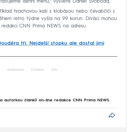
tavujeme denní menu,“ vysvětlil Daniel Svoboda,
říklad hrachovou kaši s klobásou nebo čevabčiči s
během retro týdne vyšla na 99 korun. Diváci mohou
lat redakci CNN Prima NEWS na adresu
ouděra tři. Nejdelší stopku ale dostal jiný
iled to fetch
restaurace
Ostrava
Zlín
j a autorkou článků on-line redakce CNN Prima NEWS.