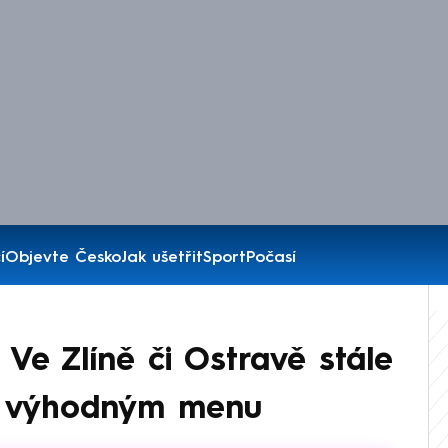
í
Objevte Česko
Jak ušetřit
Sport
Počasí
Ve Zlíně či Ostravě stále
s výhodným menu