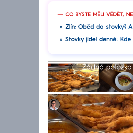
CO BYSTE MĚLI VĚDĚT, N
Zlín: Oběd do stovky? A
Stovky jídel denně: Kde
Žádná položka z
Jana Vozárová
14. kvě 2026, 19:36
Najít dnes poctivý oběd do s
stále existují. Redakce CNN 