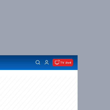
TV živě