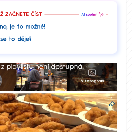
EŽ ZAČNETE ČÍST
no, je to možné!
 se to děje?
 playlistu není dostupná.
8 fotografií
tokoruny není snadné, přesto taková místa
Prima NEWS vyrazila na základě diváckých