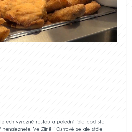
e lidé i za necelých sto korun najedí
ích také chutně.
etech výrazně rostou a polední jídlo pod sto
nenaleznete. Ve Zlíně i Ostravě se ale stále