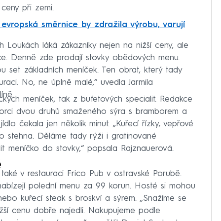
 ceny při zemi.
evropská směrnice by zdražila výrobu, varují
ch Loukách láká zákazníky nejen na nižší ceny, ale
rce. Denně zde prodají stovky obědových menu.
 set základních meníček. Ten obrat, který tady
uraci. No, ne úplně malé,“ uvedla Jarmila
íně.
ických meníček, tak z bufetových specialit. Redakce
rci dvou druhů smaženého sýra s bramborem a
lo čekala jen několik minut. „Kuřecí řízky, vepřové
ebo stehna. Děláme tady rýži i gratinované
it meníčko do stovky,“ popsala Rajznauerová.
ě
aké v restauraci Frico Pub v ostravské Porubě.
abízejí polední menu za 99 korun. Hosté si mohou
 nebo kuřecí steak s broskví a sýrem. „Snažíme se
 nižší cenu dobře najedli. Nakupujeme podle