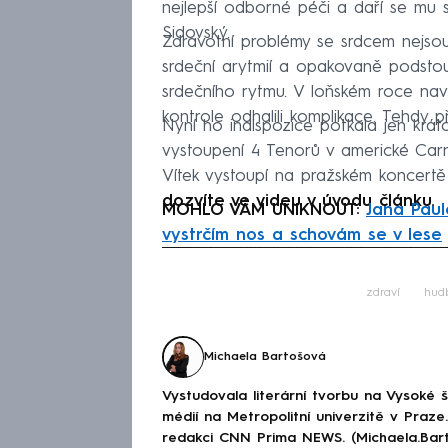
nejlepší odborné péči a daří se mu s
Sidovský.
Zdravotní problémy se srdcem nejsou 
srdeční arytmií a opakovaně podstoup
srdečního rytmu. V loňském roce naví
kontrole odhalili komplikace. Tehdy 
Nyní ho indispozice potkala jen krá
vystoupení 4 Tenorů v americké Carn
Vítek vystoupí na pražském koncertě
dozvíte ve videu v úvodu článku.
MOHLO VÁM UNIKNOUT:
Jana Paul
vystrčím nos a schovám se v lese
Fa
zdraví
hud
Michaela Bartošová
Vystudovala literární tvorbu na Vysoké 
médií na Metropolitní univerzitě v Praz
redakci CNN Prima NEWS. (Michaela.Bar