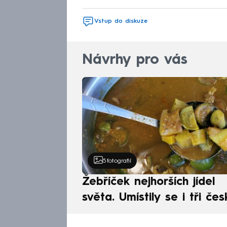
Vstup do diskuze
Návrhy pro vás
5
fotografií
Žebříček nejhorších jídel
světa. Umístily se i tři čes
pokrmy, vévodí skandináv