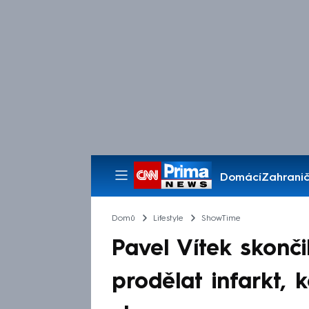
Domácí
Zahranič
Pořady
Domů
Lifestyle
ShowTime
Pavel Vítek skonči
prodělat infarkt, 