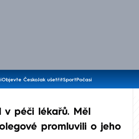
í
Objevte Česko
Jak ušetřit
Sport
Počasí
l v péči lékařů. Měl
kolegové promluvili o jeho