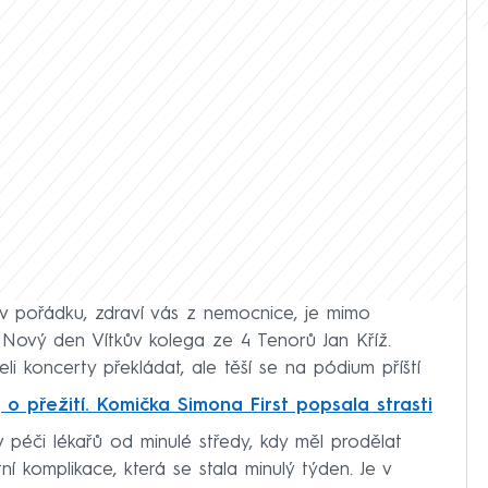
e v pořádku, zdraví vás z nemocnice, je mimo
u Nový den Vítkův kolega ze 4 Tenorů Jan Kříž.
li koncerty překládat, ale těší se na pódium příští
 o přežití. Komička Simona First popsala strasti
v péči lékařů od minulé středy, kdy měl prodělat
ní komplikace, která se stala minulý týden. Je v