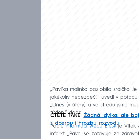
„Pavlíka malinko pozlobilo srdíčko. J
jakékoliv nebezpečí,“ uvedl v pořad
„Dnes (v úterý) a ve středu jsme muse
týden,“ dodal.
ČTĚTE TAKÉ:
Žádná idylka, ale boj
s dcerou i hrozbu rozvodu
Podle
informací webu Blesk
je Vítek 
infarkt. „Pavel se zotavuje ze zdravot