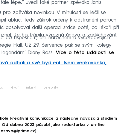
tále lépe,“ uvedl také partner zpěváka Janis
pro zpěváka novinkou. V minulosti se léčil se
il ablaci, tedy zákrok určený k odstranění poruch
c absolvoval další operaci srdce poté, co lékaři při
přiznal, že ho trápila výrazná únava a zadýchávání.
tce po úspěšném, ale náročném a vyčerpávajícím
egie Hall. Už 29. července pak se svými kolegy
 legendární Diany Ross.
Více o této události se
ová odhalila své bydlení. Jsem venkovanka,
iled to fetch
ba
lékař
infarkt
celebrity
škole kreativní komunikace a následně navázala studiem
e. Od dubna 2023 působí jako redaktorka v on-line
tosova@iprima.cz)