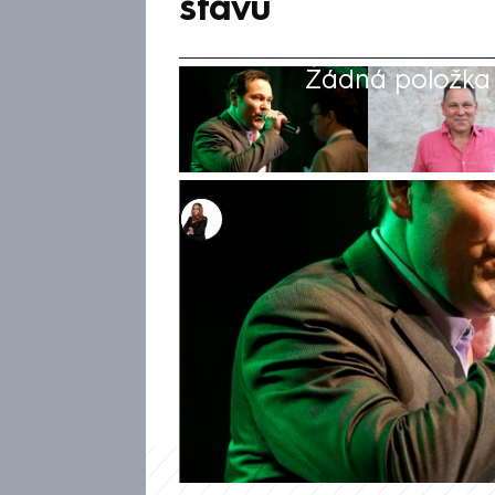
stavu
Žádná položka z
Michaela Bartošová
9. čvn 2026, 12:34
Zpráva o zdravotních problé
vyvolala mezi fanoušky velké 
minulého týdne v péči lékařů 
pracovní aktivity. Jeho koleg
den prozradili, že důvodem j