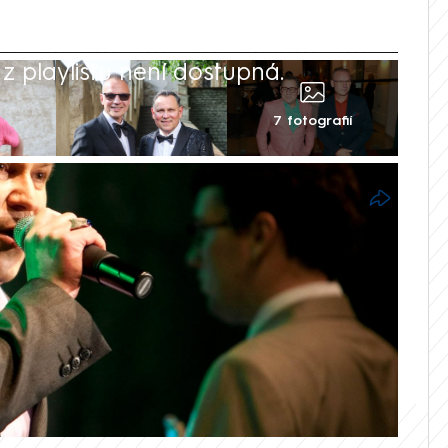
 playlistu není dostupná.
7 fotografií
mech oblíbeného zpěváka Pavla Vítka
obavy. Třiašedesátiletý umělec je od
a kvůli svému stavu musel přerušit
ové ze seskupení 4 Tenoři v pořadu Nový
sou problémy se srdcem.