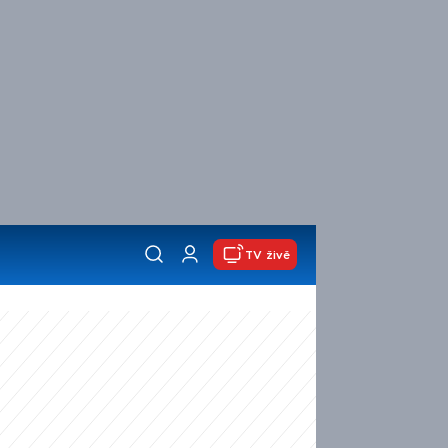
TV živě