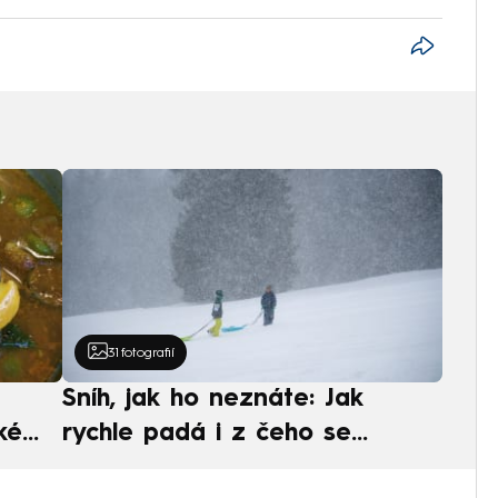
31
fotografií
Sníh, jak ho neznáte: Jak
ké
rychle padá i z čeho se
ská
skládá. A vločky nejsou bílé