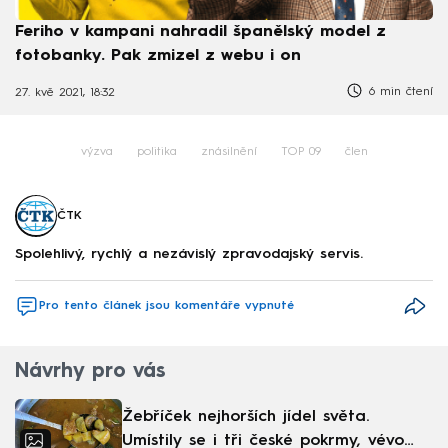
Feriho v kampani nahradil španělský model z
fotobanky. Pak zmizel z webu i on
6 min čtení
27. kvě 2021, 18:32
výzva
politika
znásilnění
TOP 09
člen
ČTK
Spolehlivý, rychlý a nezávislý zpravodajský servis.
Pro tento článek jsou komentáře vypnuté
Návrhy pro vás
Žebříček nejhorších jídel světa.
Umístily se i tři české pokrmy, vévodí