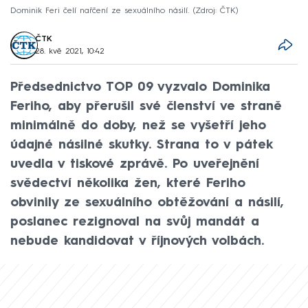
Dominik Feri čelí nařčení ze sexuálního násilí.
Zdroj: ČTK
ČTK
28. kvě 2021, 10:42
Předsednictvo TOP 09 vyzvalo Dominika
Feriho, aby přerušil své členství ve straně
minimálně do doby, než se vyšetří jeho
údajné násilné skutky. Strana to v pátek
uvedla v tiskové zprávě. Po uveřejnění
svědectví několika žen, které Feriho
obvinily ze sexuálního obtěžování a násilí,
poslanec rezignoval na svůj mandát a
nebude kandidovat v říjnových volbách.