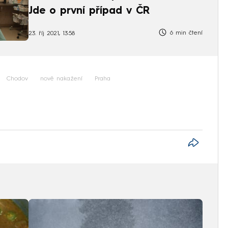
Jde o první případ v ČR
6 min čtení
23. říj 2021, 13:58
Chodov
nově nakažení
Praha