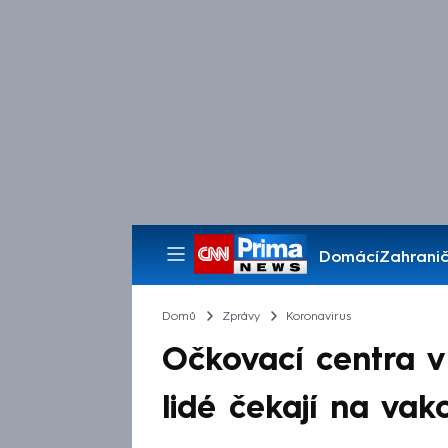
Domácí
Zahranič
Pořady
Domů
Zprávy
Koronavirus
Očkovací centra v 
lidé čekají na vak