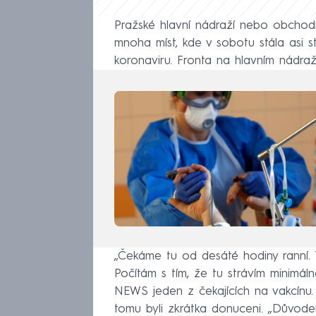
Pražské hlavní nádraží nebo obchodn
mnoha míst, kde v sobotu stála asi s
koronaviru. Fronta na hlavním nádra
„Čekáme tu od desáté hodiny ranní.
Počítám s tím, že tu strávím minimál
NEWS jeden z čekajících na vakcínu. 
tomu byli zkrátka donuceni. „Důvode