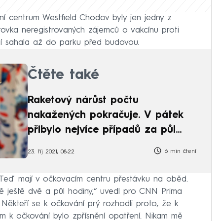
í centrum Westfield Chodov byly jen jedny z
tovka neregistrovaných zájemců o vakcínu proti
ží sahala až do parku před budovou.
Čtěte také
Raketový nárůst počtu
nakažených pokračuje. V pátek
přibylo nejvíce případů za půl
roku
6 min čtení
23. říj 2021, 08:22
 Teď mají v očkovacím centru přestávku na oběd.
ně ještě dvě a půl hodiny,“ uvedl pro CNN Prima
Někteří se k očkování prý rozhodli proto, že k
m k očkování bylo zpřísnění opatření. Nikam mě