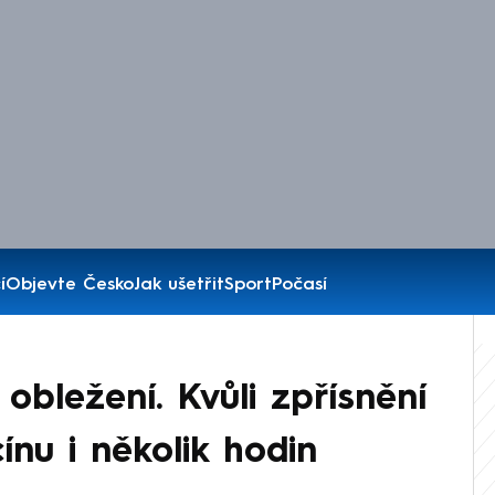
í
Objevte Česko
Jak ušetřit
Sport
Počasí
obležení. Kvůli zpřísnění
cínu i několik hodin