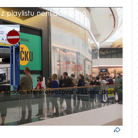
 playlistu není dostupná.
V
é letadlo, které ohrožoval v Lipsku dron,
Přilá
polit