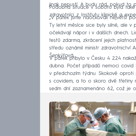
jinak nepustí. A budu rád, pokud to p
Podobná situace v sobotu byla také
zdravotníci z Institutu klinické a expe
„V pátek jsme naočkovali největší poč
Ty letní měsíce sice byly silné, ale v
očekávají nápor i v dalších dnech. L
testů zdarma, zkrácení jejich platnost
středu oznámil ministr zdravotnictví
Šenkýřová.
V pátek přibylo v Česku 4 224 nakaž
dubna. Počet případů nemoci covid b
v předchozím týdnu. Skokově oproti 
s covidem, a to o skoro dvě třetiny 
sedm dní zaznamenáno 62, což je o 