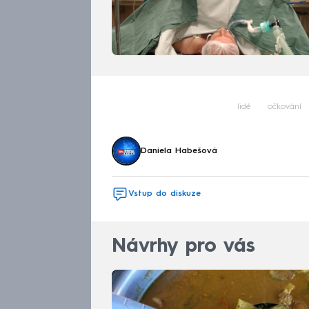
lidé
očkování
Daniela Habešová
Vstup do diskuze
Návrhy pro vás