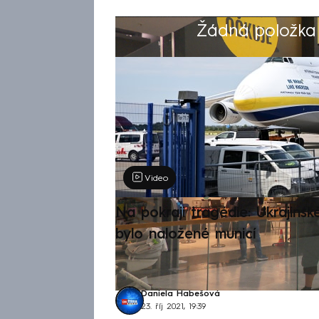
Žádná položka z
Výběr redakce
Video
Na pokraji tragédie: Ukrajinsk
bylo naložené municí
Daniela Habešová
23. říj 2021, 19:39