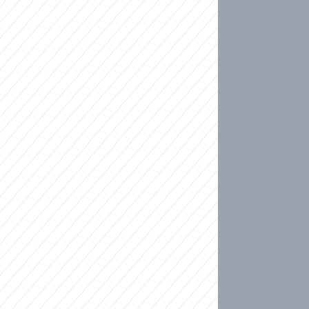
ideo
kat migranty do Česka? Sami by odešli, tvrdí exp
ické sebevraždě