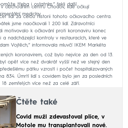
omůže třeba i ostatním,“ řekli další.
 v obchodním centru Chodov, kde očkují
rimentální medicíny.
et lidí za celou historii tohoto očkovacího centra.
 pátek jsme naočkovali 1 200 lidí. Zdravotníci
idi motivovalo k očkování proti koronaviru konec
i a nadcházející kontroly v restauracích, které ve
 Adam Vojtěch,“ informovala mluvčí IKEM Markéta
ených koronavirem, což bylo nejvíce za den od 13.
yl opět více než dvakrát vyšší než ve stejný den
předešlému pátku vzrostl i počet hospitalizovaných
na 834. Úmrtí lidí s covidem bylo jen za posledních
18 zemřelých více než za celé září.
Čtěte také
Covid muži zdevastoval plíce, v
Motole mu transplantovali nové.