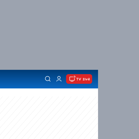
TV živě