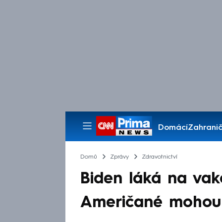
Domácí
Zahranič
Pořady
Domů
Zprávy
Zdravotnictví
Biden láká na vak
Američané mohou 