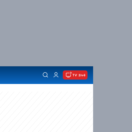
TV živě