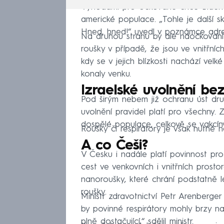
Výhodami pro očkované chce Biden n
americké populace. „Tohle je další s
Hned, hned!“ uvedl v poznámce adr
Na druhou stranu by ale naočkovaní
roušky v případě, že jsou ve vnitřníc
kdy se v jejich blízkosti nachází velk
konaly venku.
Izraelské uvolnění b
Pod širým nebem již ochranu úst dr
uvolnění pravidel platí pro všechny
dospělé populace, celkově se vakcín
Roušky či respirátory je však nutné no
A co Češi?
V Česku i nadále platí povinnost pro
cest ve venkovních i vnitřních prostor
nanoroušky, které chrání podstatně
roušky.
Ministr zdravotnictví Petr Arenber
by povinné respirátory mohly brzy na
plně dostačující,“ sdělil ministr.