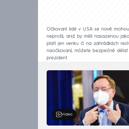
Očkovaní lidé v USA se nově mohou se
neprošli, aniž by měli nasazenou jak
platí jen venku či na zahrádkách resta
naočkovaní, můžete bezpečně dělat ví
prezident.
Video