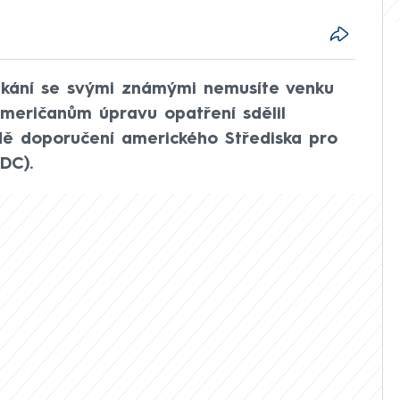
setkání se svými známými nemusíte venku
 Američanům úpravu opatření sdělil
dě doporučení amerického Střediska pro
DC).