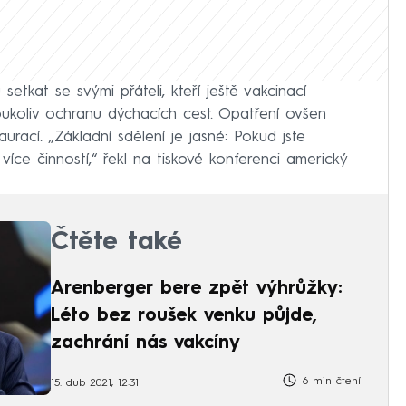
tkat se svými přáteli, kteří ještě vakcinací
oukoliv ochranu dýchacích cest. Opatření ovšen
urací. „Základní sdělení je jasné: Pokud jste
ce činností,“ řekl na tiskové konferenci americký
Čtěte také
Arenberger bere zpět výhrůžky:
Léto bez roušek venku půjde,
zachrání nás vakcíny
6 min čtení
15. dub 2021, 12:31