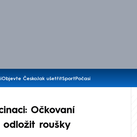
í
Objevte Česko
Jak ušetřit
Sport
Počasí
cinaci: Očkovaní
odložit roušky