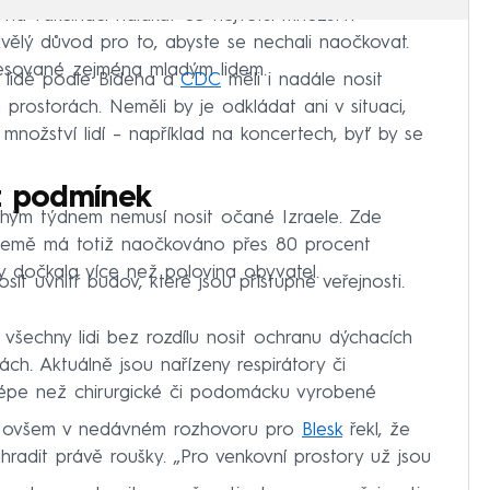
a vakcinaci nalákat co největší množství
kvělý důvod pro to, abyste se nechali naočkovat.
esované zejména mladým lidem.
 lidé podle Bidena a
CDC
měli i nadále nosit
h prostorách. Neměli by je odkládat ani v situaci,
é množství lidí –⁠ například na koncertech, byť by se
ez podmínek
uhým týdnem nemusí nosit očané Izraele. Zde
. Země má totiž naočkováno přes 80 procent
y dočkala více než polovina obyvatel.
sit uvnitř budov, které jsou přístupné veřejnosti.
 všechny lidi bez rozdílu nosit ochranu dýchacích
ách. Aktuálně jsou nařízeny respirátory či
 lépe než chirurgické či podomácku vyrobené
ger ovšem v nedávném rozhovoru pro
Blesk
řekl, že
hradit právě roušky. „Pro venkovní prostory už jsou