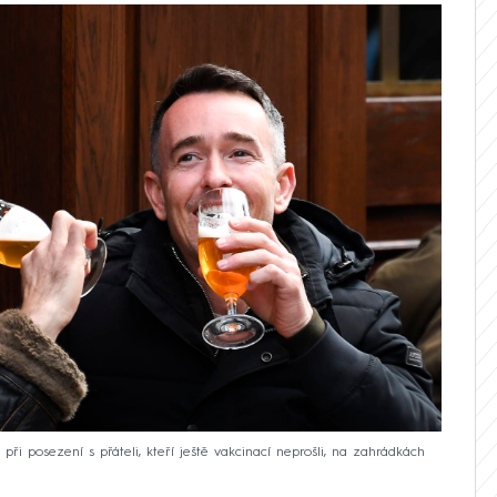
ři posezení s přáteli, kteří ještě vakcinací neprošli, na zahrádkách