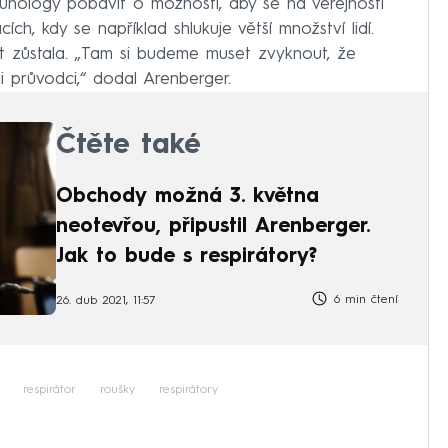
nology pobavit o možnosti, aby se na veřejnosti
ích, kdy se například shlukuje větší množství lidí.
st zůstala. „Tam si budeme muset zvyknout, že
i průvodci,“ dodal Arenberger.
Čtěte také
Obchody možná 3. května
neotevřou, připustil Arenberger.
Jak to bude s respirátory?
6 min čtení
26. dub 2021, 11:57
respirátor
roušky
respirátory