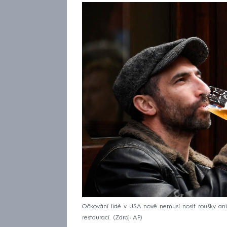
Očkování lidé v USA nově nemusí nosit roušky ani p
restaurací.
Zdroj: AP