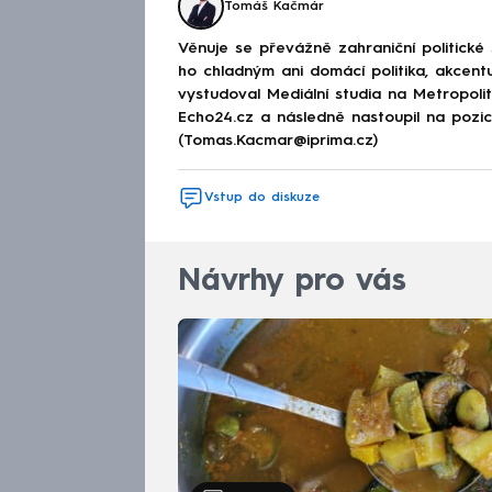
Tomáš Kačmár
Věnuje se převážně zahraniční politické
ho chladným ani domácí politika, akcent
vystudoval Mediální studia na Metropolitn
Echo24.cz a následně nastoupil na poz
(Tomas.Kacmar@iprima.cz)
Vstup do diskuze
Návrhy pro vás