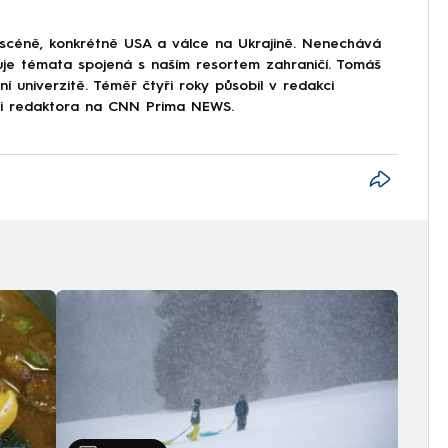
 scéně, konkrétně USA a válce na Ukrajině. Nenechává
uje témata spojená s naším resortem zahraničí. Tomáš
í univerzitě. Téměř čtyři roky působil v redakci
ici redaktora na CNN Prima NEWS.