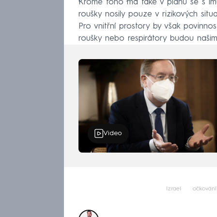
Kromě toho má také v plánu se s imu
roušky nosily pouze v rizikových situac
Pro vnitřní prostory by však povinno
roušky nebo respirátory budou našim
Video
Izrael
očkování