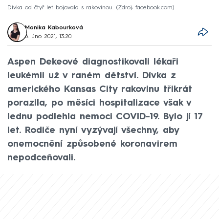
Dívka od čtyř let bojovala s rakovinou.
Zdroj: facebook.com
Monika Kabourková
6. úno 2021, 13:20
Aspen Dekeové diagnostikovali lékaři
leukémii už v raném dětství. Dívka z
amerického Kansas City rakovinu třikrát
porazila, po měsíci hospitalizace však v
lednu podlehla nemoci COVID-19. Bylo jí 17
let. Rodiče nyní vyzývají všechny, aby
onemocnění způsobené koronavirem
nepodceňovali.