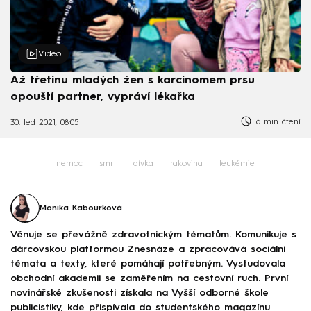
Video
Až třetinu mladých žen s karcinomem prsu
opouští partner, vypráví lékařka
6 min čtení
30. led 2021, 08:05
nemoc
smrt
dívka
rakovina
leukémie
Monika Kabourková
Věnuje se převážně zdravotnickým tématům. Komunikuje s
dárcovskou platformou Znesnáze a zpracovává sociální
témata a texty, které pomáhají potřebným. Vystudovala
obchodní akademii se zaměřením na cestovní ruch. První
novinářské zkušenosti získala na Vyšší odborné škole
publicistiky, kde přispívala do studentského magazínu