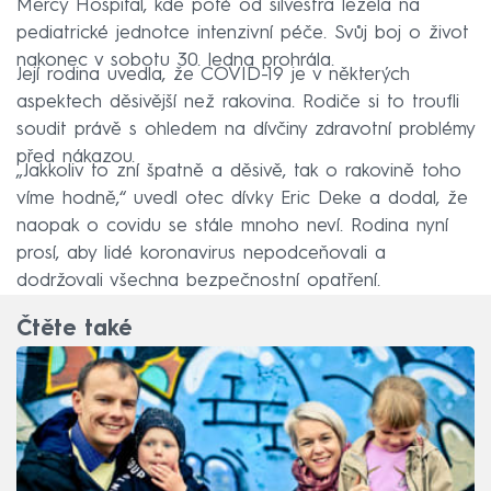
Mercy Hospital, kde poté od silvestra ležela na
pediatrické jednotce intenzivní péče. Svůj boj o život
nakonec v sobotu 30. ledna prohrála.
Její rodina uvedla, že COVID-19 je v některých
aspektech děsivější než rakovina. Rodiče si to troufli
soudit právě s ohledem na dívčiny zdravotní problémy
před nákazou.
„Jakkoliv to zní špatně a děsivě, tak o rakovině toho
víme hodně,“ uvedl otec dívky Eric Deke a dodal, že
naopak o covidu se stále mnoho neví. Rodina nyní
prosí, aby lidé koronavirus nepodceňovali a
dodržovali všechna bezpečnostní opatření.
Čtěte také