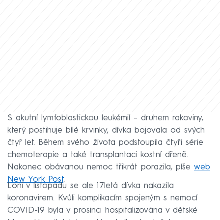
S akutní lymfoblastickou leukémií – druhem rakoviny,
který postihuje bílé krvinky, dívka bojovala od svých
čtyř let. Během svého života podstoupila čtyři série
chemoterapie a také transplantaci kostní dřeně.
Nakonec obávanou nemoc třikrát porazila, píše
web
New York Post
.
Loni v listopadu se ale 17letá dívka nakazila
koronavirem. Kvůli komplikacím spojeným s nemocí
COVID-19 byla v prosinci hospitalizována v dětské