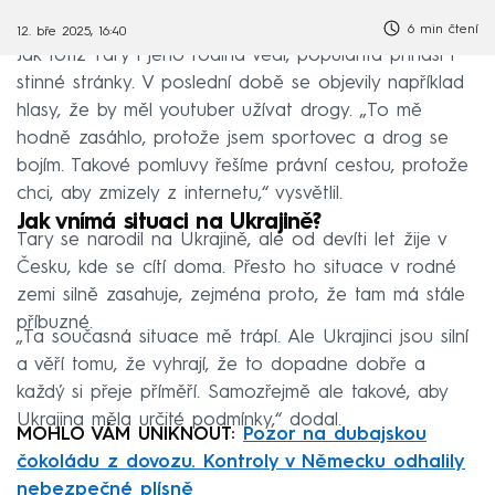
6 min čtení
12. bře 2025, 16:40
Jak totiž Tary i jeho rodina vědí, popularita přináší i
stinné stránky. V poslední době se objevily například
hlasy, že by měl youtuber užívat drogy. „To mě
hodně zasáhlo, protože jsem sportovec a drog se
bojím. Takové pomluvy řešíme právní cestou, protože
chci, aby zmizely z internetu,“ vysvětlil.
Jak vnímá situaci na Ukrajině?
Tary se narodil na Ukrajině, ale od devíti let žije v
Česku, kde se cítí doma. Přesto ho situace v rodné
zemi silně zasahuje, zejména proto, že tam má stále
příbuzné.
„Ta současná situace mě trápí. Ale Ukrajinci jsou silní
a věří tomu, že vyhrají, že to dopadne dobře a
každý si přeje příměří. Samozřejmě ale takové, aby
Ukrajina měla určité podmínky,“ dodal.
MOHLO VÁM UNIKNOUT:
Pozor na dubajskou
čokoládu z dovozu. Kontroly v Německu odhalily
nebezpečné plísně