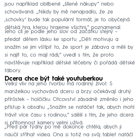
jsou například oblíbené „šílené nákupy“ nebo
schovávaná. „Nikdy by mě nenapadlo, že ze
‚schovky‘ bude tak populární formát, je to obyčejná
dětská hra, kterou hrajeme všichni,“ poznamenal.
Jeho cíl je podle jeho slov od začátku stejný –
předat dětem lásku ke sportu. „Děti motivuju a
snažím se jim vštípit to, že sport je zábava a měli by
si najít to, co mají rádi,“ uvedl s tím, že proto
navštěvuje například dětské léčebny či pořádá dětské
tábory.
Dcera chce být také youtuberkou
Velký vliv na jeho tvorbu má rodinný život. S
manželkou vychovává dceru a brzy očekávají druhý
přírůstek – holčičku. Otcovství zásadně změnilo i jeho
přístup k obsahu. „Snažím se natáčet tak, abych mohl
trávit více času s rodinou,“ sdělil s tím, že jeho dcera
si přítomnost kamery velmi užívá.
„Před pár týdny po mě dokonce chtěla, abych ji
naučil stříhat videa. Ona si totiž na svůj tablet natáčí