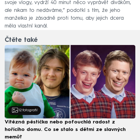
svoje vlogy, vydrží 40 minut něco vyprávět divákům,
ale nikam to nedáváme,“ podotkl s tím, že jeho
manželka je zásadně proti tomu, aby jejich dcera
měla vlastní kanál.
Čtěte také
12
fotografií
Vítězná pěstička nebo poťouchlá radost z
hořícího domu. Co se stalo s dětmi ze slavných
memů?