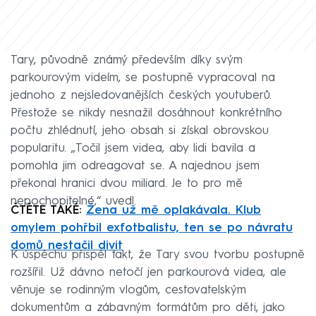
Tary, původně známý především díky svým
parkourovým videím, se postupně vypracoval na
jednoho z nejsledovanějších českých youtuberů.
Přestože se nikdy nesnažil dosáhnout konkrétního
počtu zhlédnutí, jeho obsah si získal obrovskou
popularitu. „Točil jsem videa, aby lidi bavila a
pomohla jim odreagovat se. A najednou jsem
překonal hranici dvou miliard. Je to pro mě
nepochopitelné,“ uvedl.
ČTĚTE TAKÉ:
Žena už mě oplakávala. Klub
omylem pohřbil exfotbalistu, ten se po návratu
domů nestačil divit
K úspěchu přispěl fakt, že Tary svou tvorbu postupně
rozšířil. Už dávno netočí jen parkourová videa, ale
věnuje se rodinným vlogům, cestovatelským
dokumentům a zábavným formátům pro děti, jako