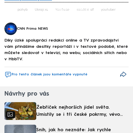
Failed to fetch
pohyb
Ukrajina
YouTube
sociální síť
youtuber
CNN Prima NEWS
Díky úzké spolupráci redakcí online a TV zpravodajství
vám přinášíme desítky reportáží i v textové podobě, které
můžete sledovat v televizi, na webu, sociálních sítích nebo
v HbbTV.
Pro tento článek jsou komentáře vypnuté
Návrhy pro vás
Žebříček nejhorších jídel světa.
Umístily se i tři české pokrmy, vévodí
skandinávská kuchyně
Sníh, jak ho neznáte: Jak rychle