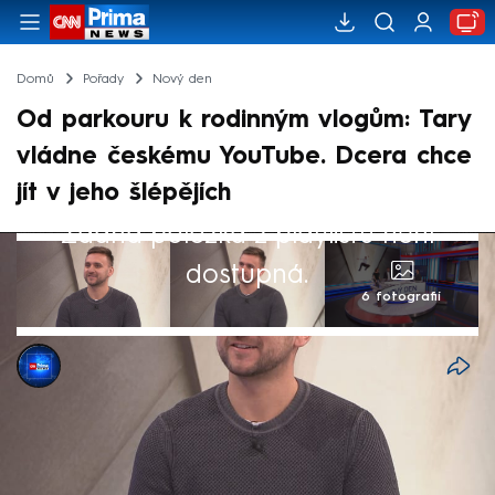
Domů
Pořady
Nový den
Od parkouru k rodinným vlogům: Tary
vládne českému YouTube. Dcera chce
jít v jeho šlépějích
Žádná položka z playlistu není
dostupná.
6 fotografií
CNN Prima NEWS
19. bře 2025, 05:53
Youtuber Tary nedávno dosáhl
neuvěřitelného milníku – jeho videa