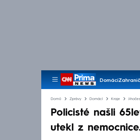
Domácí
Zahranič
Pořady
Domů
Zprávy
Domácí
Kraje
Jihočes
Policisté našli 65
utekl z nemocnice