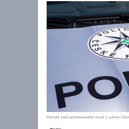
Policisté našli pohřešovaného muže z jižních Čech,