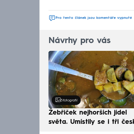
Pro tento článek jsou komentáře vypnuté
Návrhy pro vás
5
fotografií
Žebříček nejhorších jídel
světa. Umístily se i tři čes
pokrmy, vévodí skandináv