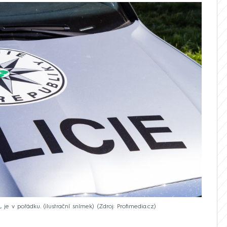
 je v pořádku. (ilustrační snímek)
Zdroj: Profimedia.cz