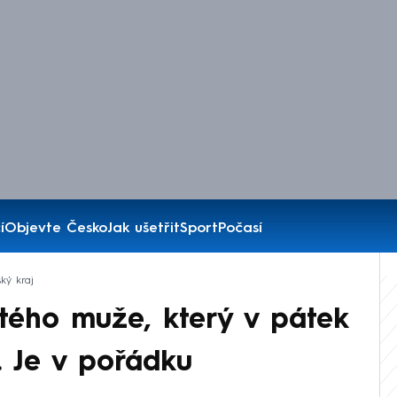
í
Objevte Česko
Jak ušetřit
Sport
Počasí
ký kraj
letého muže, který v pátek
. Je v pořádku