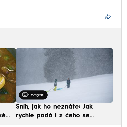
31
fotografií
Sníh, jak ho neznáte: Jak
ké
rychle padá i z čeho se
ská
skládá. A vločky nejsou bílé