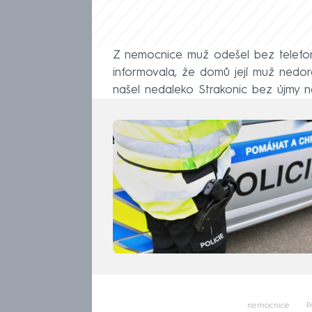
Z nemocnice muž odešel bez telefon
informovala, že domů její muž nedor
našel nedaleko Strakonic bez újmy na
nemocnice
P