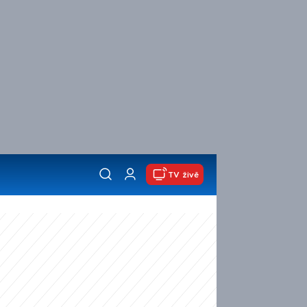
TV živě