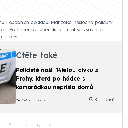
u i osobních dokladů. Manželka následně policisty
azil. Po téměř dvoudenním pátrání se však muž
 zdraví.
Čtěte také
Policisté našli 14letou dívku z
Prahy, která po hádce s
kamarádkou nepřišla domů
6 min čtení
24. čvc 2021, 22:19
olicie ČR
muž
léky
pátrání