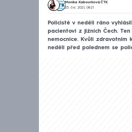
Monika Kabourková
,
ČTK
25. čvc 2021, 08:21
Policisté v neděli ráno vyhlás
pacientovi z jižních Čech. Ten
nemocnice. Kvůli zdravotním k
neděli před polednem se polic