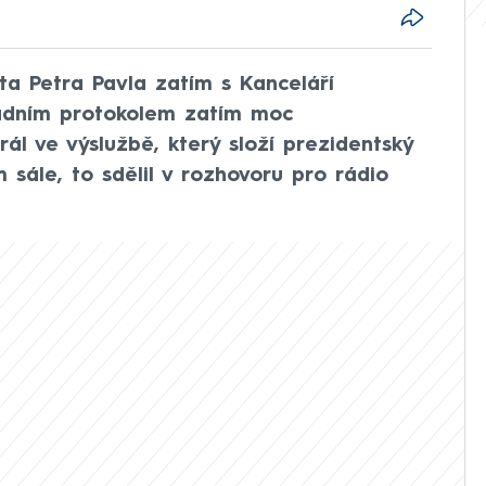
a Petra Pavla zatím s Kanceláří
radním protokolem zatím moc
ál ve výslužbě, který složí prezidentský
m sále, to sdělil v rozhovoru pro rádio