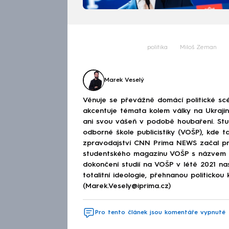
politika
Miloš Zeman
Marek Veselý
Věnuje se převážně domácí politické scé
akcentuje témata kolem války na Ukraj
ani svou vášeň v podobě houbaření. Stu
odborné škole publicistiky (VOŠP), kde ta
zpravodajství CNN Prima NEWS začal pra
studentského magazínu VOŠP s názvem 
dokončení studií na VOŠP v létě 2021 n
totalitní ideologie, přehnanou politickou 
(Marek.Vesely@iprima.cz)
Pro tento článek jsou komentáře vypnuté