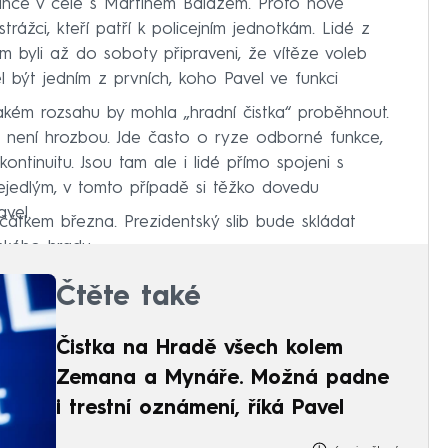
rance v čele s Martinem Balážem. Proto nově
rážci, kteří patří k policejním jednotkám. Lidé z
m byli až do soboty připraveni, že vítěze voleb
l být jedním z prvních, koho Pavel ve funkci
jakém rozsahu by mohla „hradní čistka“ proběhnout.
mě není hrozbou. Jde často o ryze odborné funkce,
ontinuitu. Jsou tam ale i lidé přímo spojeni s
jedlým, v tomto případě si těžko dovedu
avel.
čátkem března. Prezidentský slib bude skládat
ského hradu.
Čtěte také
Čistka na Hradě všech kolem
Zemana a Mynáře. Možná padne
i trestní oznámení, říká Pavel