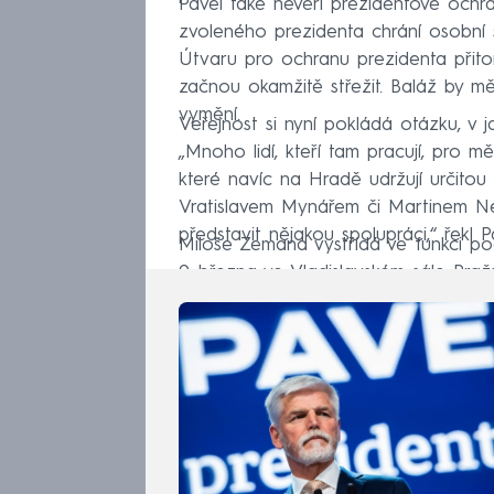
Pavel také nevěří prezidentově och
zvoleného prezidenta chrání osobní st
Útvaru pro ochranu prezidenta přito
začnou okamžitě střežit. Baláž by mě
vymění.
Veřejnost si nyní pokládá otázku, v 
„Mnoho lidí, kteří tam pracují, pro 
které navíc na Hradě udržují určitou k
Vratislavem Mynářem či Martinem Ne
představit nějakou spolupráci,“ řekl P
Miloše Zemana vystřídá ve funkci po
9. března ve Vladislavském sále Praž