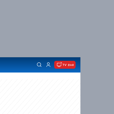
TV živě