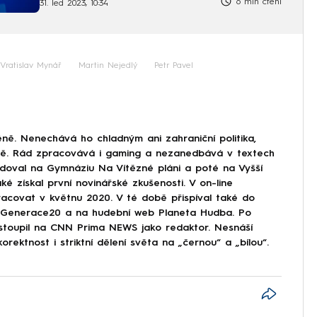
6 min čtení
31. led 2023, 10:34
Vratislav Mynář
Martin Nejedlý
Petr Pavel
ně. Nenechává ho chladným ani zahraniční politika,
ině. Rád zpracovává i gaming a nezanedbává v textech
doval na Gymnáziu Na Vítězné pláni a poté na Vyšší
ké získal první novinářské zkušenosti. V on-line
covat v květnu 2020. V té době přispíval také do
Generace20 a na hudební web Planeta Hudba. Po
astoupil na CNN Prima NEWS jako redaktor. Nesnáší
korektnost i striktní dělení světa na „černou“ a „bílou“.