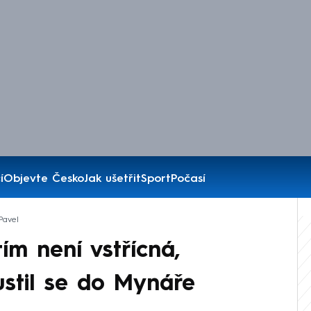
í
Objevte Česko
Jak ušetřit
Sport
Počasí
Pavel
m není vstřícná,
Pustil se do Mynáře