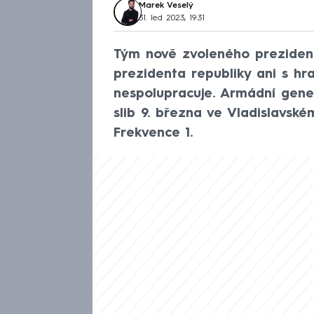
Marek Veselý
31. led 2023, 19:31
Tým nově zvoleného prezident
prezidenta republiky ani s h
nespolupracuje. Armádní gener
slib 9. března ve Vladislavské
Frekvence 1.