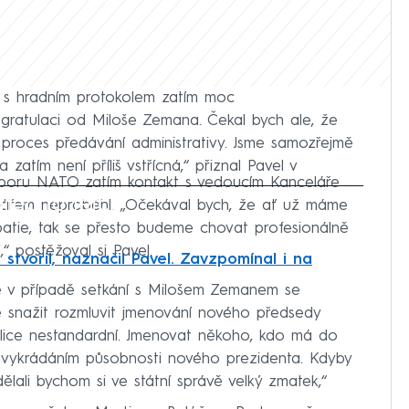
ni s hradním protokolem zatím moc
gratulaci od Miloše Zemana. Čekal bych ale, že
lý proces předávání administrativy. Jsme samozřejmě
zatím není příliš vstřícná,“ přiznal Pavel v
ýboru NATO zatím kontakt s vedoucím Kanceláře
iled to fetch
ynářem neproběhl. „Očekával bych, že ať už máme
patie, tak se přesto budeme chovat profesionálně
“ postěžoval si Pavel.
 stvořil, naznačil Pavel. Zavzpomínal i na
e v případě setkání s Milošem Zemanem se
de snažit rozmluvit jmenování nového předsedy
elice nestandardní. Jmenovat někoho, kdo má do
o vykrádáním působnosti nového prezidenta. Kdyby
ělali bychom si ve státní správě velký zmatek,“