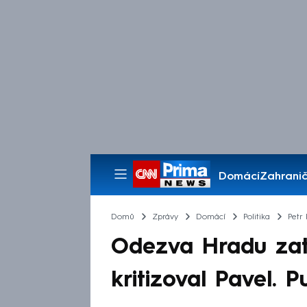
Domácí
Zahranič
Pořady
Domů
Zprávy
Domácí
Politika
Petr 
Odezva Hradu zatí
kritizoval Pavel. 