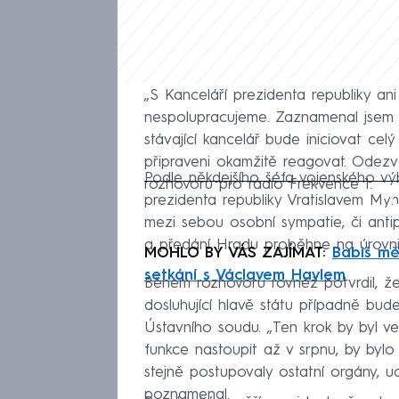
„S Kanceláří prezidenta republiky a
nespolupracujeme. Zaznamenal jsem 
stávající kancelář bude iniciovat ce
připraveni okamžitě reagovat. Odezva 
Podle někdejšího šéfa vojenského v
rozhovoru pro rádio Frekvence 1.
Fa
prezidenta republiky Vratislavem M
mezi sebou osobní sympatie, či anti
a předání Hradu proběhne na úrovni,
MOHLO BY VÁS ZAJÍMAT:
Babiš mě
setkání s Václavem Havlem
Během rozhovoru rovněž potvrdil, ž
dosluhující hlavě státu případně bu
Ústavního soudu. „Ten krok by byl v
funkce nastoupit až v srpnu, by byl
stejně postupovaly ostatní orgány, ud
poznamenal.