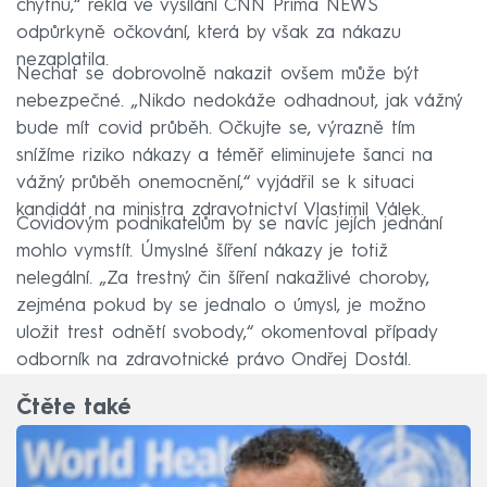
chytnu,“ řekla ve vysílání CNN Prima NEWS
odpůrkyně očkování, která by však za nákazu
nezaplatila.
Nechat se dobrovolně nakazit ovšem může být
nebezpečné. „Nikdo nedokáže odhadnout, jak vážný
bude mít covid průběh. Očkujte se, výrazně tím
snížíme riziko nákazy a téměř eliminujete šanci na
vážný průběh onemocnění,“ vyjádřil se k situaci
kandidát na ministra zdravotnictví Vlastimil Válek.
Covidovým podnikatelům by se navíc jejích jednání
mohlo vymstít. Úmyslné šíření nákazy je totiž
nelegální. „Za trestný čin šíření nakažlivé choroby,
zejména pokud by se jednalo o úmysl, je možno
uložit trest odnětí svobody,“ okomentoval případy
odborník na zdravotnické právo Ondřej Dostál.
Čtěte také