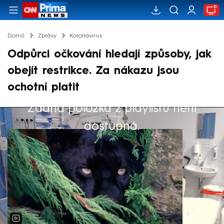
Domů
Zprávy
Koronavirus
Odpůrci očkování hledají způsoby, jak
obejít restrikce. Za nákazu jsou
ochotní platit
Žádná položka z playlistu není
Výběr redakce
dostupná.