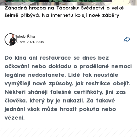
Záhadná hrozba na Táborsku: Svědectví o velké
S
šelmě přibývá. Na internetu kolují nové záběry
d
Jakub Říha
8. pro 2021, 23:18
Do kina ani restaurace se dnes bez
očkování nebo dokladu o prodělané nemoci
legálně nedostanete. Lidé tak neustále
vymýšlejí nové způsoby, jak restrikce obejít.
Někteří shánějí falešné certifikáty, jiní zas
člověka, který by je nakazil. Za takové
jednání však může hrozit pokuta nebo
vězení.