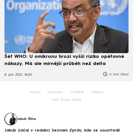
Šéf WHO: U omikronu hrozí vyšší riziko opětovné
nákazy. Má ale mírnější průběh než delta
6 min čtení
8. pro 2021, 18:20
nemoc
očkování
certifikát
nákaza
CNN Prima NEWS
Jakub Říha
Jakub začal v redakci Seznam Zpráv, kde se soustředil