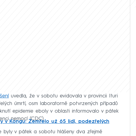
šení
uvedla, že v sobotu evidovala v provincii Ituri
lých úmrtí, osm laboratorně potvrzených případů
nutí epidemie eboly v oblasti informovalo v pátek
venci nemocí (CDC).
y v Kongu: Zemřelo už 65 lidí, podezřelých
 byly v pátek a sobotu hlášeny dva zřejmě