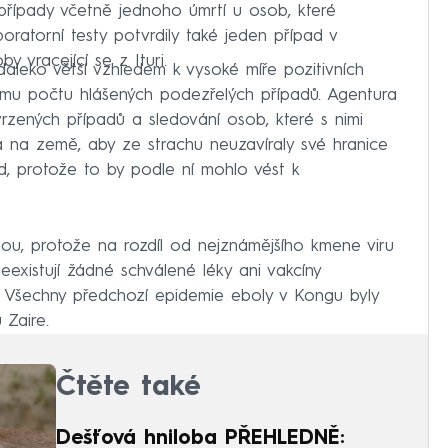
 případy včetně jednoho úmrtí u osob, které
ratorní testy potvrdily také jeden případ v
 vracející se z Ituri.
leko větší vzhledem k vysoké míře pozitivních
ímu počtu hlášených podezřelých případů. Agentura
rzených případů a sledování osob, které s nimi
a na země, aby ze strachu neuzavíraly své hranice
, protože to by podle ní mohlo vést k
u, protože na rozdíl od nejznámějšího kmene viru
xistují žádné schválené léky ani vakcíny
. Všechny předchozí epidemie eboly v Kongu byly
Zaire.
Čtěte také
Dešťová hniloba PŘEHLEDNĚ: