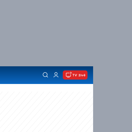
TV živě