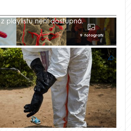
 playlistu není dostupná.
9 fotografií
ace (WHO) v neděli označila epidemii
hrožení veřejného zdraví mezinárodního
tur Reuters a DPA uvést sousední země
bilizovat podporu mezinárodního
způsobené virem Bundibugyo podle
 pro vyhlášení pandemické pohotovosti.