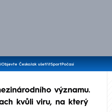
í
Objevte Česko
Jak ušetřit
Sport
Počasí
mezinárodního významu.
ch kvůli viru, na který