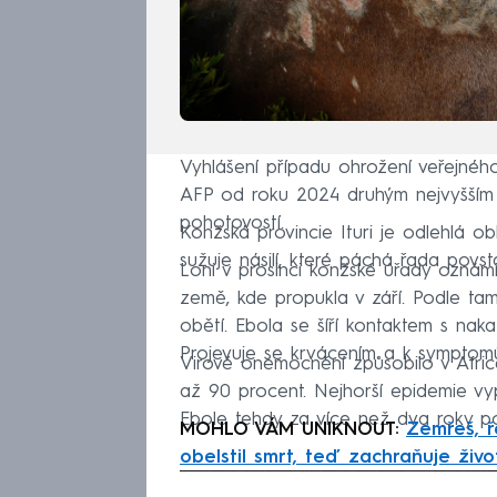
Vyhlášení případu ohrožení veřejné
AFP od roku 2024 druhým nejvyšší
pohotovostí.
Konžská provincie Ituri je odlehlá ob
sužuje násilí, které páchá řada povst
Loni v prosinci konžské úřady oznámi
země, kde propukla v září. Podle tam
obětí. Ebola se šíří kontaktem s n
Projevuje se krvácením a k symptomům
Virové onemocnění způsobilo v Afric
až 90 procent. Nejhorší epidemie vy
Ebole tehdy za více než dva roky pod
MOHLO VÁM UNIKNOUT:
Zemřeš, ř
obelstil smrt, teď zachraňuje živ
Fa