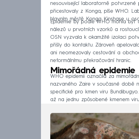
nesouvisející laboratorně potvrzené
přicestovaly z Konga, píše WHO. Labo
hlavním městě Konga Kinshase u osoby
Epidemie by podle WHO mohla být da
nálezů u prvotních vzorků a rostouc
OSN vyzvala k okamžité izolaci potv
přišly do kontaktu. Zároveň apeloval
ani neomezovaly cestování a obchod
neformálnímu překračování hranic.
Mimořádná epidemie
WHO epidemii označila za mimořádno
nazvaného Zaire v současné době nee
specifické pro kmen viru Bundibugyo
až na jednu způsobené kmenem viru 