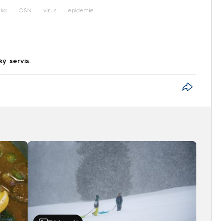
ika
OSN
virus
epidemie
ký servis.