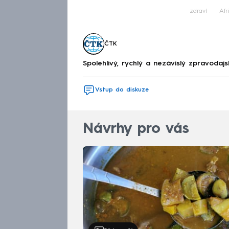
zdraví
Afr
ČTK
Spolehlivý, rychlý a nezávislý zpravodajs
Vstup do diskuze
Návrhy pro vás