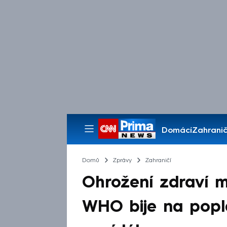
Domácí
Zahranič
Pořady
Domů
Zprávy
Zahraničí
Ohrožení zdraví 
WHO bije na popla