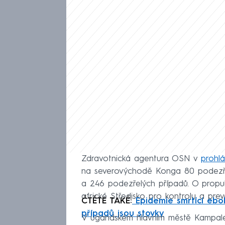
Zdravotnická agentura OSN v
prohlá
na severovýchodě Konga 80 podezře
a 246 podezřelých případů. O propuk
africké Středisko pro kontrolu a pre
ČTĚTE TAKÉ:
Epidemie smrtící ebol
případů jsou stovky
V ugandském hlavním městě Kampale