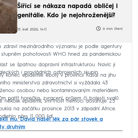
Šířící se nákaza napadá obličej i
genitálie. Kdo je nejohroženější?
6 min čtení
15. kvě 2026, 14:11
ho zdraví mezinárodního významu je podle agentury
m stupněm pohotovosti WHO hned za pandemickou
last se špatnou dopravní infrastrukturou. Navíc ji
aleckých i provládních ozbrojených skupin.
ly konec epidemie eboly v provincii Kasai na jihu
ního ministerstva zdravotnictví si vyžádala 43
akaženou osobou nebo kontaminovaným materiálem.
 patří horečka, zvracení, průjem či bolesti svalů.
e několik epidemií, smrtnost nemoci dosahuje 25
pukla na začátku prosince 2013 v západní Africe.
lehlo přes 11 000 lidí.
ekli mu. David našel lék za pár stovek a
oty druhým
iled to fetch