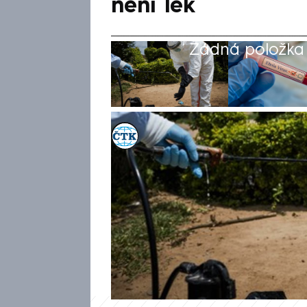
není lék
Žádná položka z
ČTK
17. kvě 2026, 06:58
Světová zdravotnická organiz
eboly v Kongu a Ugandě za o
významu. Cílem je podle agen
do zvýšené pohotovosti a mo
společenství. Šíření nákazy 
organizace nesplňuje kritéria