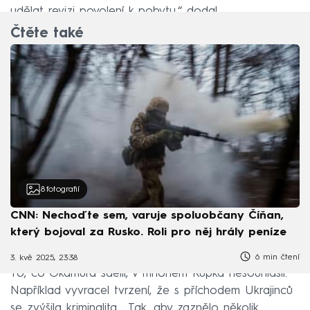
udělat revizi povolení k pobytu,“ dodal.
Čtěte také
8
fotografií
CNN: Nechoďte sem, varuje spoluobčany Číňan,
který bojoval za Rusko. Roli pro něj hrály peníze
6 min čtení
3. kvě 2025, 23:38
To, co Okamura sdělil, v mnohém Kupka nesouhlasil.
Například vyvracel tvrzení, že s příchodem Ukrajinců
se zvýšila kriminalita. „Tak, aby zaznělo několik