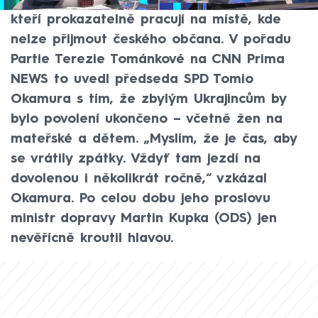
Ukrajinců v Česku tak, aby zůstali jen ti,
kteří prokazatelně pracují na místě, kde
nelze přijmout českého občana. V pořadu
Partie Terezie Tománkové na CNN Prima
NEWS to uvedl předseda SPD Tomio
Okamura s tím, že zbylým Ukrajincům by
bylo povolení ukončeno – včetně žen na
mateřské a dětem. „Myslím, že je čas, aby
se vrátily zpátky. Vždyť tam jezdí na
dovolenou i několikrát ročně,“ vzkázal
Okamura. Po celou dobu jeho proslovu
ministr dopravy Martin Kupka (ODS) jen
nevěřícně kroutil hlavou.