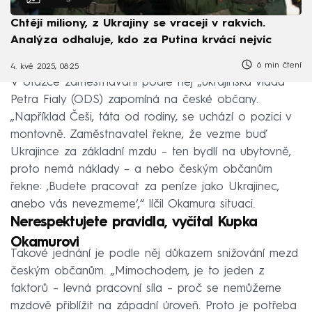
Chtějí miliony, z Ukrajiny se vracejí v rakvích.
Analýza odhaluje, kdo za Putina krvácí nejvíc
6 min čtení
4. kvě 2025, 08:25
V otázce zaměstnávání podle něj „ukrajinská vláda“
Petra Fialy (ODS) zapomíná na české občany.
„Například Češi, táta od rodiny, se uchází o pozici v
montovně. Zaměstnavatel řekne, že vezme buď
Ukrajince za základní mzdu – ten bydlí na ubytovně,
proto nemá náklady – a nebo českým občanům
řekne: ‚Budete pracovat za peníze jako Ukrajinec,
anebo vás nevezmeme‘,“ líčil Okamura situaci.
Nerespektujete pravidla, vyčítal Kupka
Okamurovi
Takové jednání je podle něj důkazem snižování mezd
českým občanům. „Mimochodem, je to jeden z
faktorů – levná pracovní síla – proč se nemůžeme
mzdově přiblížit na západní úroveň. Proto je potřeba