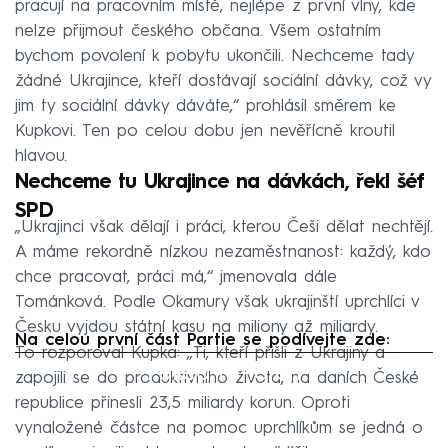
pracují na pracovním místě, nejlépe z první vlny, kde
nelze přijmout českého občana. Všem ostatním
bychom povolení k pobytu ukončili. Nechceme tady
žádné Ukrajince, kteří dostávají sociální dávky, což vy
jim ty sociální dávky dáváte,“ prohlásil směrem ke
Kupkovi. Ten po celou dobu jen nevěřícně kroutil
hlavou.
Nechceme tu Ukrajince na dávkách, řekl šéf
SPD
„Ukrajinci však dělají i práci, kterou Češi dělat nechtějí.
A máme rekordně nízkou nezaměstnanost: každý, kdo
chce pracovat, práci má,“ jmenovala dále
Tománková. Podle Okamury však ukrajinští uprchlíci v
Česku vyjdou státní kasu na miliony až miliardy.
Na celou první část Partie se podívejte zde:
To rozporoval Kupka: „Ti, kteří přišli z Ukrajiny a
Failed to fetch
zapojili se do produktivního života, na daních České
republice přinesli 23,5 miliardy korun. Oproti
vynaložené částce na pomoc uprchlíkům se jedná o