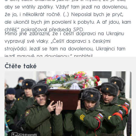
aby se vrátily zpátky. Vždyť tam jezdí na dovolenou,
že jo, i několikrát ročně. (...) Neposlal bych je pryč,
ale ukončil bych jim povolení k pobytu. A ať jdou, kam
chtějí,“ pokračoval předseda SPD.
Mimo jiné zdůraznil, že i čeští dopravci na Ukrajinu
vypravují své vlaky. „Čeští dopravci s českými
strojvůdci. Jezdí se tam na dovolenou, Ukrajinci tam
jezdí masově na dovolenou,“ prohlásil.
Čtěte také
20
fotografií