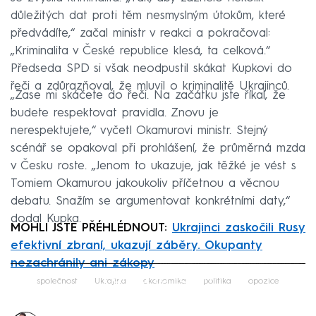
důležitých dat proti těm nesmyslným útokům, které
předvádíte,“ začal ministr v reakci a pokračoval:
„Kriminalita v České republice klesá, ta celková.“
Předseda SPD si však neodpustil skákat Kupkovi do
řeči a zdůrazňoval, že mluvil o kriminalitě Ukrajinců.
„Zase mi skáčete do řeči. Na začátku jste říkal, že
budete respektovat pravidla. Znovu je
nerespektujete,“ vyčetl Okamurovi ministr. Stejný
scénář se opakoval při prohlášení, že průměrná mzda
v Česku roste. „Jenom to ukazuje, jak těžké je vést s
Tomiem Okamurou jakoukoliv příčetnou a věcnou
debatu. Snažím se argumentovat konkrétními daty,“
dodal Kupka.
MOHLI JSTE PŘÉHLÉDNOUT:
Ukrajinci zaskočili Rusy
efektivní zbraní, ukazují záběry. Okupanty
nezachránily ani zákopy
Failed to fetch
společnost
Ukrajina
ekonomika
politika
opozice