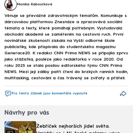
Monika Kabourková
Věnuje se převážně zdravotnickým tématům. Komunikuje s
dárcovskou platformou Znesnáze a zpracovává sociální
témata a texty, které pomáhají potřebným. Vystudovala
obchodní akademii se zaměřením na cestovní ruch. První
novinářské zkušenosti získala na Vyšší odborné škole
publicistiky, kde přispívala do studentského magazínu
Generace20. K redakci CNN Prima NEWS se připojila zprvu
jako stážistka, posléze jako redaktorka v roce 2020. Od
roku 2025 se stala posilou editorského týmu CNN Prima
NEWS. Mezi její záliby patří čtení do brzkých ranních hodin,
multitasking, cestování a čas trávený se zvířaty a přáteli.
Pro tento článek jsou komentáře vypnuté
Návrhy pro vás
Žebříček nejhorších jídel světa.