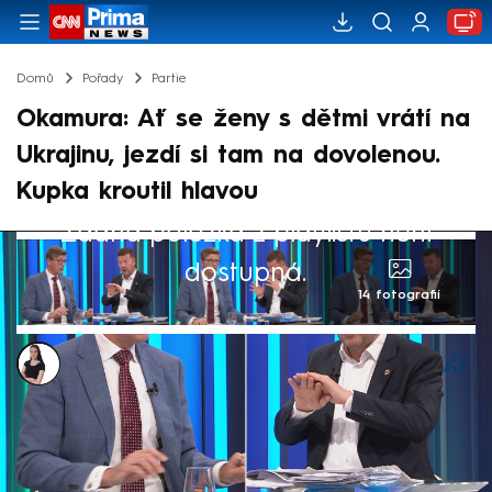
Domů
Pořady
Partie
Okamura: Ať se ženy s dětmi vrátí na
Ukrajinu, jezdí si tam na dovolenou.
Kupka kroutil hlavou
Žádná položka z playlistu není
dostupná.
14 fotografií
Monika Kabourková
4. kvě 2025, 16:01
Pokud by SPD bylo ve vládě, udělali bychom
zásadní revizi všech povolení k pobytu