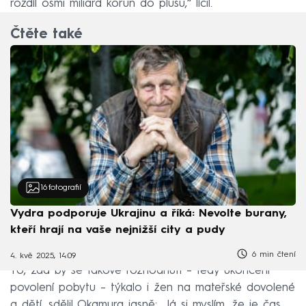
rozdíl osmi miliard korun do plusu,“ líčil.
Čtěte také
16
fotografií
Vydra podporuje Ukrajinu a říká: Nevolte burany,
kteří hrají na vaše nejnižší city a pudy
6 min čtení
4. kvě 2025, 14:09
To, zda by se takové rozhodnutí – tedy ukončení
povolení pobytu – týkalo i žen na mateřské dovolené
a dětí, sdělil Okamura jasně: „Já si myslím, že je čas,