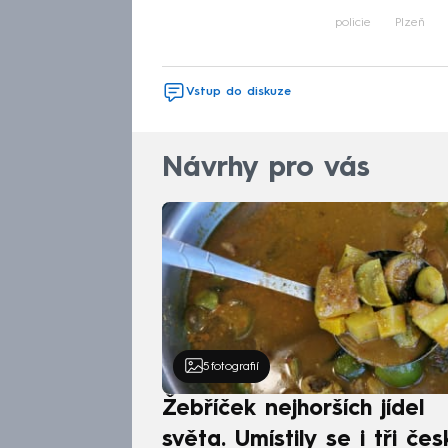
policie
Plzeň
Vstup do diskuze
Návrhy pro vás
5
fotografií
Žebříček nejhorších jídel
světa. Umístily se i tři čes