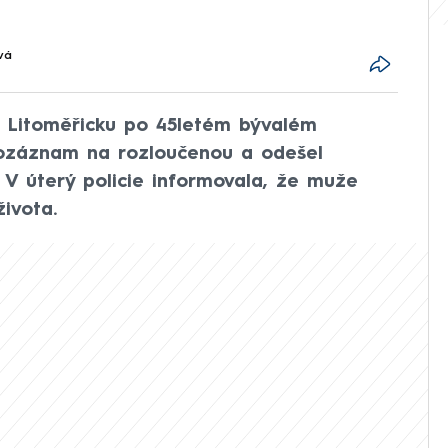
vá
na Litoměřicku po 45letém bývalém
eozáznam na rozloučenou a odešel
 V úterý policie informovala, že muže
ivota.