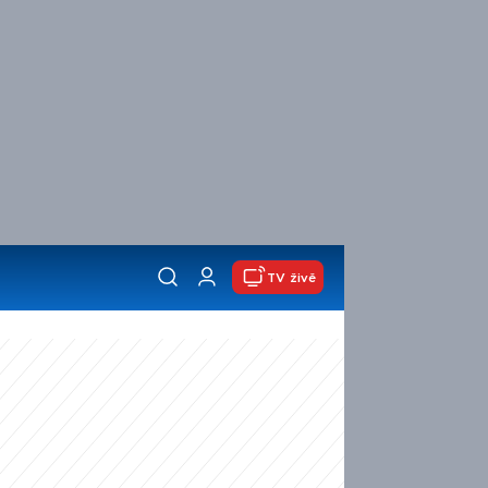
TV živě