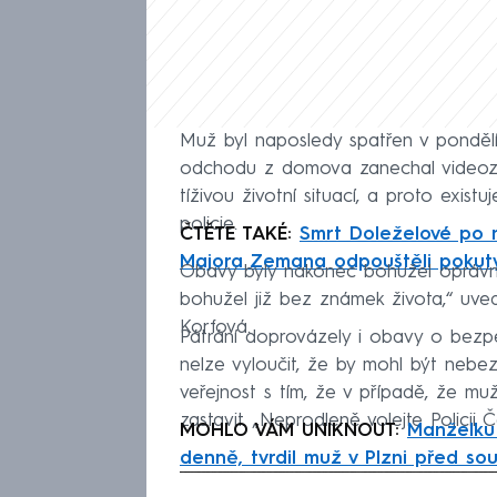
Muž byl naposledy spatřen v pondělí 
odchodu z domova zanechal videoz
tíživou životní situací, a proto exis
policie.
ČTĚTE TAKÉ:
Smrt Doleželové po n
Majora Zemana odpouštěli pokut
Obavy byly nakonec bohužel oprávn
bohužel již bez známek života,“ uve
Korfová.
Pátrání doprovázely i obavy o bezpe
nelze vyloučit, že by mohl být nebez
veřejnost s tím, že v případě, že mu
zastavit. „Neprodleně volejte Policii Č
MOHLO VÁM UNIKNOUT:
Manželku 
denně, tvrdil muž v Plzni před s
Fa