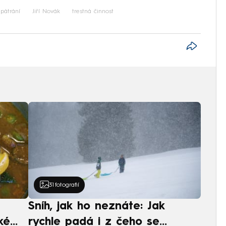
pátrání
Jiří Novák
trestná činnost
31
fotografií
Sníh, jak ho neznáte: Jak
ké
rychle padá i z čeho se