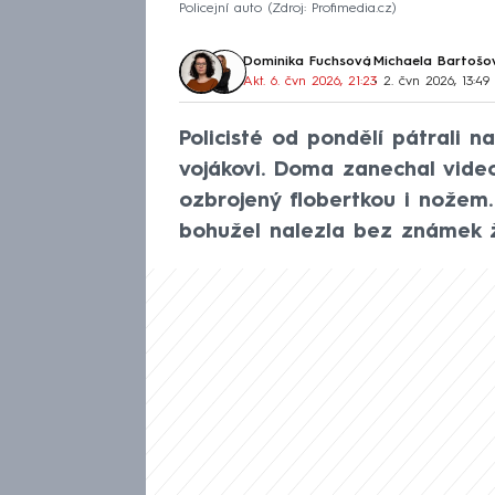
Policejní auto
Zdroj: Profimedia.cz
Dominika Fuchsová
,
Michaela Bartošo
Akt. 6. čvn 2026, 21:23
• 2. čvn 2026, 13:49
Policisté od pondělí pátrali 
vojákovi. Doma zanechal vid
ozbrojený flobertkou i nožem.
bohužel nalezla bez známek ž