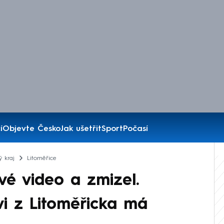
í
Objevte Česko
Jak ušetřit
Sport
Počasí
ý kraj
Litoměřice
vé video a zmizel.
vi z Litoměřicka má