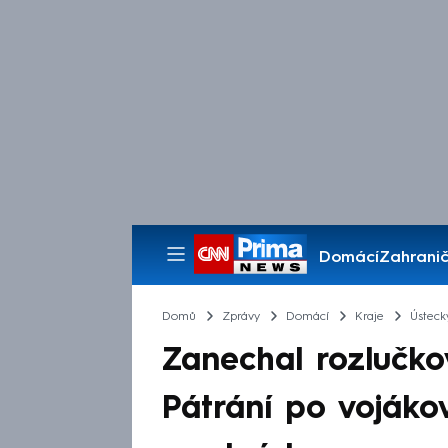
Domácí
Zahranič
Pořady
Domů
Zprávy
Domácí
Kraje
Ústeck
Zanechal rozlučko
Pátrání po vojáko