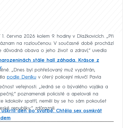
1. června 2026 kolem 9. hodiny v Dlažkovicích. „Při
áznam na rozloučenou. V současné době prochází
tuje důvodná obava o jeho život a zdraví,“ uvedla
arozeninách stále halí záhada. Krásce z
y
ěné. „Dnes byl pohřešovaný muž vypátrán,
dla
podle Deníku
v úterý policejní mluvčí Pavla
čnost veřejnosti. „Jedná se o bývalého vojáka a
pečný,“ poznamenali policisté a apelovali na
že kdokoliv spatří, neměl by se ho sám pokoušet
eské republiky,“ zdůraznili.
uškrtil den po svatbě. Chtěla sex osmkrát
oudem
iled to fetch