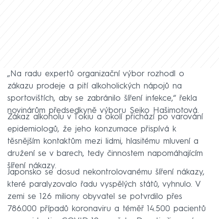
„Na radu expertů organizační výbor rozhodl o
zákazu prodeje a pití alkoholických nápojů na
sportovištích, aby se zabránilo šíření infekce,“ řekla
novinárům předsedkyně výboru Seiko Hašimotová.
Zákaz alkoholu v Tokiu a okolí přichází po varování
epidemiologů, že jeho konzumace přispívá k
těsnějším kontaktům mezi lidmi, hlasitému mluvení a
družení se v barech, tedy činnostem napomáhajícím
šíření nákazy.
Japonsko se dosud nekontrolovanému šíření nákazy,
které paralyzovalo řadu vyspělých států, vyhnulo. V
zemi se 126 miliony obyvatel se potvrdilo přes
786.000 případů koronaviru a téměř 14.500 pacientů