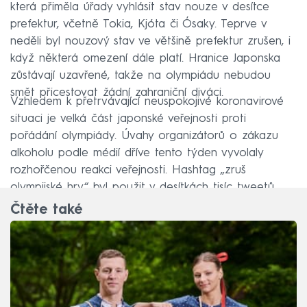
která přiměla úřady vyhlásit stav nouze v desítce
prefektur, včetně Tokia, Kjóta či Ósaky. Teprve v
neděli byl nouzový stav ve většině prefektur zrušen, i
když některá omezení dále platí. Hranice Japonska
zůstávají uzavřené, takže na olympiádu nebudou
smět přicestovat žádní zahraniční diváci.
Vzhledem k přetrvávající neuspokojivé koronavirové
situaci je velká část japonské veřejnosti proti
pořádání olympiády. Úvahy organizátorů o zákazu
alkoholu podle médií dříve tento týden vyvolaly
rozhořčenou reakci veřejnosti. Hashtag „zruš
olympijské hry“ byl použit v desítkách tisíc tweetů.
Čtěte také