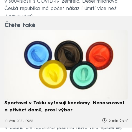
v souvislosti s COVID-19 zemřelo. Desetimilionová
Česká republika má počet nákaz i úmrtí více než
dvojnásobný.
Čtěte také
Sportovci v Tokiu vyfasují kondomy. Nenasazovat
a přivézt domů, prosí výbor
6 min čtení
10. čvn 2021, 09:54
V dubnu ale Japonsko postihla nová vlna epidemie,