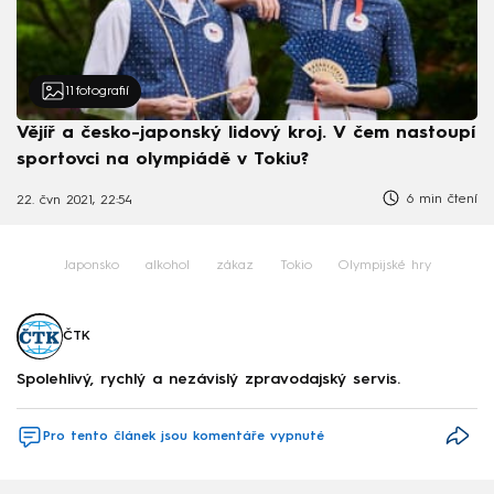
11
fotografií
Vějíř a česko-japonský lidový kroj. V čem nastoupí
sportovci na olympiádě v Tokiu?
6 min čtení
22. čvn 2021, 22:54
Japonsko
alkohol
zákaz
Tokio
Olympijské hry
ČTK
Spolehlivý, rychlý a nezávislý zpravodajský servis.
Pro tento článek jsou komentáře vypnuté