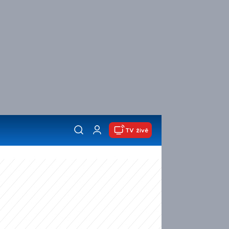
TV živě