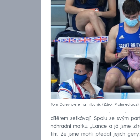
Tom Daley plete na tribuně.
Zdroj: Profimedia.cz
Tom si uvědomoval komplikace, se kt
dítětem setkávají. Spolu se svým par
náhradní matku. „Lance a já jsme ztrat
tím, že jsme mohli předat jejich geny