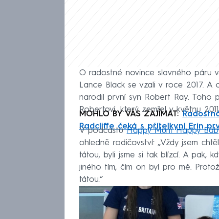
O radostné novince slavného páru v
Lance Black se vzali v roce 2017. A 
narodil první syn Robert Ray. Toho
Robertovi, který zemřel v květnu 20
MOHLO BY VÁS ZAJÍMAT:
Radostná
Radcliffe čeká s přítelkyní Erin pr
V podcastu
Happy Mum Happy Bab
ohledně rodičovství: „Vždy jsem chtě
tátou, byli jsme si tak blízcí. A pak,
jiného tím, čím on byl pro mě. Protož
tátou.“