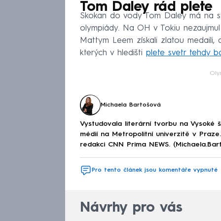
Tom Daley rád plete
Skokan do vody Tom Daley má na své
olympiády. Na OH v Tokiu nezaujmul
Mattym Leem získali zlatou medaili, 
kterých v hledišti
plete svetr tehdy ba
Oly
Michaela Bartošová
Vystudovala literární tvorbu na Vysoké 
médií na Metropolitní univerzitě v Praz
redakci CNN Prima NEWS. (Michaela.Bar
Pro tento článek jsou komentáře vypnuté
Návrhy pro vás