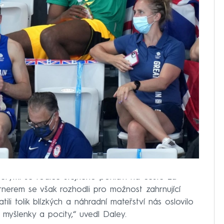
erými se rodiče stejného pohlaví na cestě za
tnerem se však rozhodli pro možnost zahrnující
ili tolik blízkých a náhradní mateřství nás oslovilo
, myšlenky a pocity,“ uvedl Daley.