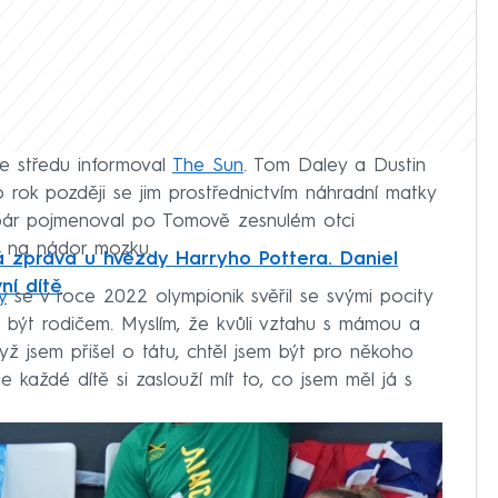
e středu informoval
The Sun
. Tom Daley a Dustin
o rok později se jim prostřednictvím náhradní matky
 pár pojmenoval po Tomově zesnulém otci
11 na nádor mozku.
 zpráva u hvězdy Harryho Pottera. Daniel
vní dítě
y
se v roce 2022 olympionik svěřil se svými pocity
l být rodičem. Myslím, že kvůli vztahu s mámou a
 když jsem přišel o tátu, chtěl jsem být pro někoho
e každé dítě si zaslouží mít to, co jsem měl já s