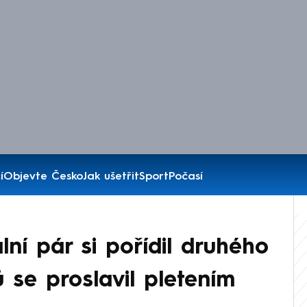
í
Objevte Česko
Jak ušetřit
Sport
Počasí
ní pár si pořídil druhého
 se proslavil pletením