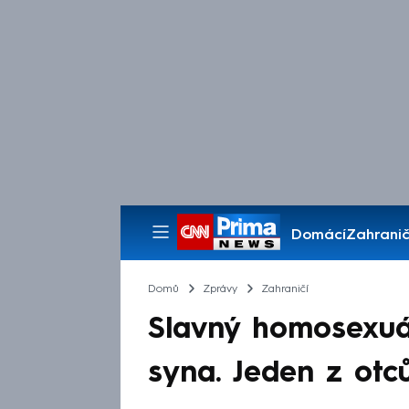
Domácí
Zahranič
Pořady
Domů
Zprávy
Zahraničí
Slavný homosexuál
syna. Jeden z otců