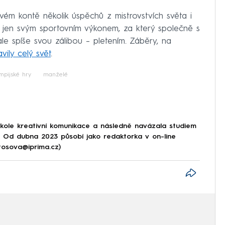
m kontě několik úspěchů z mistrovstvích světa i
 jen svým sportovním výkonem, za který společně s
ale spíše svou zálibou – pletením. Záběry, na
vily celý svět
.
mpijské hry
manželé
škole kreativní komunikace a následně navázala studiem
e. Od dubna 2023 působí jako redaktorka v on-line
tosova@iprima.cz)