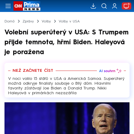
Domů
Zprávy
Volby
Volby v USA
Volební superúterý v USA: S Trumpem
přijde temnota, hřmí Biden. Haleyová
je poražena
NEŽ ZAČNETE ČÍST
V noci volilo 15 států v USA a Americká Samoa. Superúterý
možná odkryje finalisty souboje o Bílý dům. Hlavními
favority zůstávají Joe Biden a Donald Trump. Nikki
Haleyová v primárkách nezazářila