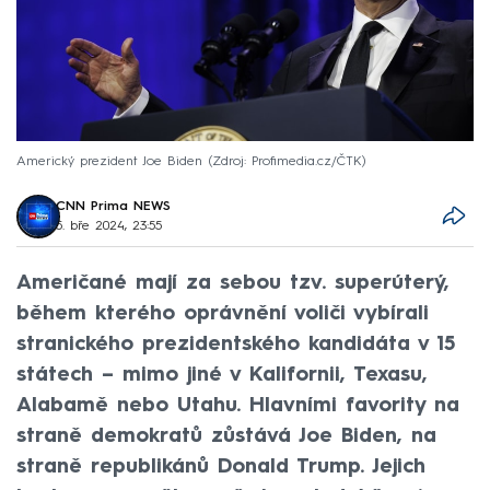
Americký prezident Joe Biden
Zdroj: Profimedia.cz/ČTK
CNN Prima NEWS
5. bře 2024, 23:55
Američané mají za sebou tzv. superúterý,
během kterého oprávnění voliči vybírali
stranického prezidentského kandidáta v 15
státech – mimo jiné v Kalifornii, Texasu,
Alabamě nebo Utahu. Hlavními favority na
straně demokratů zůstává Joe Biden, na
straně republikánů Donald Trump. Jejich