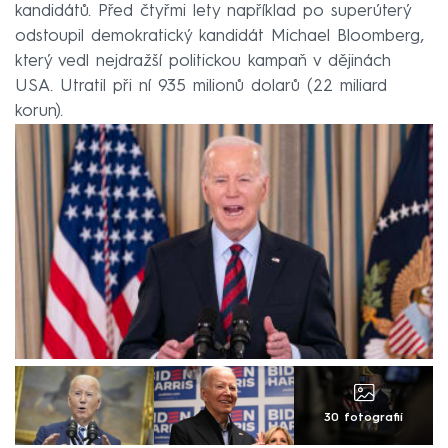
kandidátů. Před čtyřmi lety například po superúterý
odstoupil demokratický kandidát Michael Bloomberg,
který vedl nejdražší politickou kampaň v dějinách
USA. Utratil při ní 935 milionů dolarů (22 miliard
korun).
30 fotografií