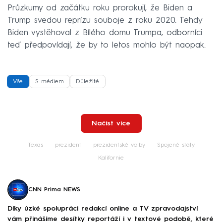
Průzkumy od začátku roku prorokují, že Biden a
Trump svedou reprízu souboje z roku 2020. Tehdy
Biden vystěhoval z Bílého domu Trumpa, odborníci
teď předpovídají, že by to letos mohlo být naopak.
Vše
S médiem
Důležité
Načíst více
Texas
prezident
prezidentské volby
Spojené státy
Kalifornie
CNN Prima NEWS
Díky úzké spolupráci redakcí online a TV zpravodajství
vám přinášíme desítky reportáží i v textové podobě, které