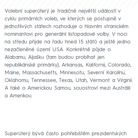
Volební superúterý je tradičně největší událostí v
cyklu primárních voleb, ve kterých se postupně v
jednotlivých státech rozhoduje o hlavním stranickém
nominantovi pro generální listopadové volby. V noci
na středu přijde na řadu hned 15 států a ještě jedno
nezačleněné území USA. Konkrétně půjde o
Alabamu, Aljašku (tam budou probíhat jen
republikánské primárky), Arkansas, Kalifornii, Colorado,
Maine, Massachusetts, Minnesotu, Severní Karolínu,
Oklahomu, Tennessee, Texas, Utah, Vermont a Virginii.
A také o Americkou Samou, souostroví mezi Austrálií
a Amerikou.
Superúterý bývá často pohřebištěm prezidentských