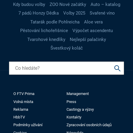
Kdy budou volby
ZOO Nové začátky
Auto – katalog
7 pádů Honzy Dědka
Volby 2025
Svařené víno
Tatarák podle Pohlreicha
Aloe vera
Pěstování lichořeřišnice
Výpočet ascendentu
Tvarohové knedlíky
Nejlepší palačinky
Švestkový koláč
O FTV Prima
Management
Volná místa
Press
Reklama
Castingy a výzvy
HbbTV
Kontakty
Podmínky užívání
Zpracování osobních údajů
Cookies
Nápověda