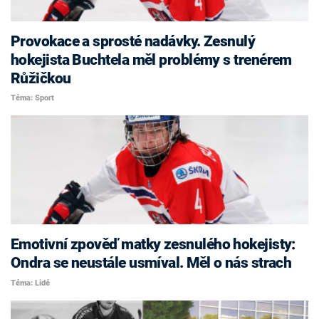
Provokace a sprosté nadávky. Zesnulý
hokejista Buchtela měl problémy s trenérem
Růžičkou
Téma: Sport
Emotivní zpověď matky zesnulého hokejisty:
Ondra se neustále usmíval. Měl o nás strach
Téma: Lidé