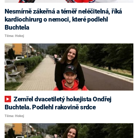
Nesmírně zákeřná a téměř neléčitelná, říká
kardiochirurg o nemoci, které podlehl
Buchtela
Téma: Hokej
Zemřel dvacetiletý hokejista Ondřej
Buchtela. Podlehl rakovině srdce
Téma: Hokej