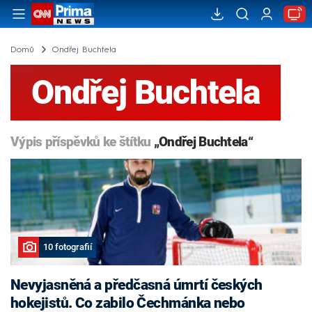
Domů
Ondřej Buchtela
Ondřej Buchtela
Výpis příspěvků ke štítku
„Ondřej Buchtela“
10 fotografií
Nevyjasněná a předčasná úmrtí českých
hokejistů. Co zabilo Čechmánka nebo