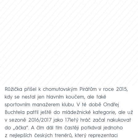
Růžička přišel k chomutovským Pirátům v roce 2015,
kdy se nestal jen hlavním koučem, ale také
sportovním manažerem klubu. V té době Ondřej
Buchtela patřil ještě do mládežnické kategorie, ale už
v sezoně 2016/2017 jako 17letý hráč začal nakukovat
do „áčka“. A čím dál tím častěji potkával jednoho
z nejlepších českých trenérů, který reprezentaci