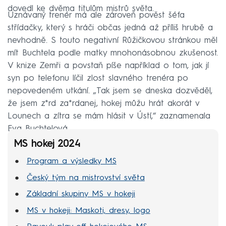
dovedl ke dvěma titulům mistrů světa.
Uznávaný trenér má ale zároveň pověst šéfa
střídačky, který s hráči občas jedná až příliš hrubě a
nevhodně. S touto negativní Růžičkovou stránkou měl
mít Buchtela podle matky mnohonásobnou zkušenost.
V knize Zemři a povstaň píše například o tom, jak jí
syn po telefonu líčil zlost slavného trenéra po
nepovedeném utkání. „Tak jsem se dneska dozvěděl,
že jsem z*rd za*rdanej, hokej můžu hrát akorát v
Lounech a zítra se mám hlásit v Ústí,“ zaznamenala
Eva Buchtelová.
MS hokej 2024
Program a výsledky MS
Český tým na mistrovství světa
Základní skupiny MS v hokeji
MS v hokeji: Maskoti, dresy, logo