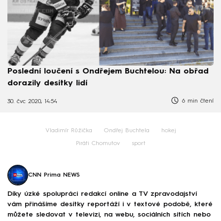
Poslední loučení s Ondřejem Buchtelou: Na obřad
dorazily desítky lidí
6 min čtení
30. čvc 2020, 14:54
Vladimír Růžička
Ondřej Buchtela
hokej
Piráti Chomutov
sport
CNN Prima NEWS
Díky úzké spolupráci redakcí online a TV zpravodajství
vám přinášíme desítky reportáží i v textové podobě, které
můžete sledovat v televizi, na webu, sociálních sítích nebo