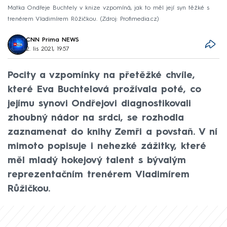
Matka Ondřeje Buchtely v knize vzpomíná, jak to měl její syn těžké s
trenérem Vladimírem Růžičkou.
Zdroj: Profimedia.cz
CNN Prima NEWS
2. lis 2021, 19:57
Pocity a vzpomínky na přetěžké chvíle,
které Eva Buchtelová prožívala poté, co
jejímu synovi Ondřejovi diagnostikovali
zhoubný nádor na srdci, se rozhodla
zaznamenat do knihy Zemři a povstaň. V ní
mimoto popisuje i nehezké zážitky, které
měl mladý hokejový talent s bývalým
reprezentačním trenérem Vladimírem
Růžičkou.