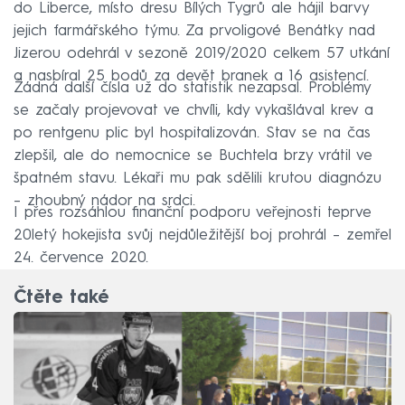
do Liberce, místo dresu Bílých Tygrů ale hájil barvy
jejich farmářského týmu. Za prvoligové Benátky nad
Jizerou odehrál v sezoně 2019/2020 celkem 57 utkání
a nasbíral 25 bodů za devět branek a 16 asistencí.
Žádná další čísla už do statistik nezapsal. Problémy
se začaly projevovat ve chvíli, kdy vykašlával krev a
po rentgenu plic byl hospitalizován. Stav se na čas
zlepšil, ale do nemocnice se Buchtela brzy vrátil ve
špatném stavu. Lékaři mu pak sdělili krutou diagnózu
– zhoubný nádor na srdci.
I přes rozsáhlou finanční podporu veřejnosti teprve
20letý hokejista svůj nejdůležitější boj prohrál – zemřel
24. července 2020.
Čtěte také