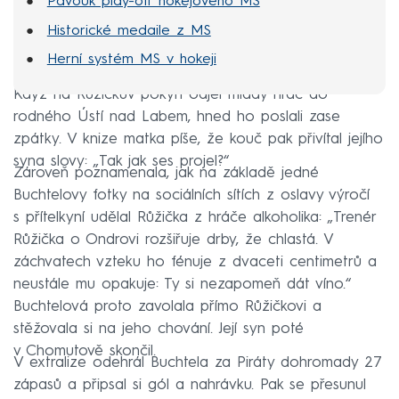
Pavouk play-off hokejového MS
Historické medaile z MS
Herní systém MS v hokeji
Když na Růžičkův pokyn odjel mladý hráč do
rodného Ústí nad Labem, hned ho poslali zase
zpátky. V knize matka píše, že kouč pak přivítal jejího
syna slovy: „Tak jak ses projel?“
Zároveň poznamenala, jak na základě jedné
Buchtelovy fotky na sociálních sítích z oslavy výročí
s přítelkyní udělal Růžička z hráče alkoholika: „Trenér
Růžička o Ondrovi rozšiřuje drby, že chlastá. V
záchvatech vzteku ho fénuje z dvaceti centimetrů a
neustále mu opakuje: Ty si nezapomeň dát víno.“
Buchtelová proto zavolala přímo Růžičkovi a
stěžovala si na jeho chování. Její syn poté
v Chomutově skončil.
V extralize odehrál Buchtela za Piráty dohromady 27
zápasů a připsal si gól a nahrávku. Pak se přesunul