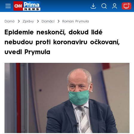
Domů
Zprávy
Domácí
Roman Prymula
Epidemie neskončí, dokud lidé
nebudou proti koronaviru očkovaní,
uvedl Prymula