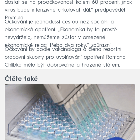
dostat se na proočkovanost kolem 60 procent, jinak
virus bude intenzivně cirkulovat dál,“ předpověděl
Prymula.
Očkování je jednodušší cestou než sociální a
ekonomická opatření. „Ekonomika by to prostě
nevydržela, nemůžeme zůstat v omezené
ekonomické relaci třeba dva roky,“ zdůraznil.
Očkování by podle vakcinologa a člena resortní
pracovní skupiny pro uvolňování opatření Romana
Chlíbka mělo být dobrovolné a hrazené státem.
Čtěte také