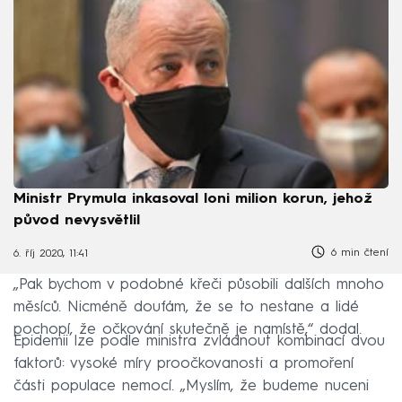
Ministr Prymula inkasoval loni milion korun, jehož
původ nevysvětlil
6 min čtení
6. říj 2020, 11:41
„Pak bychom v podobné křeči působili dalších mnoho
měsíců. Nicméně doufám, že se to nestane a lidé
pochopí, že očkování skutečně je namístě,“ dodal.
Epidemii lze podle ministra zvládnout kombinací dvou
faktorů: vysoké míry proočkovanosti a promoření
části populace nemocí. „Myslím, že budeme nuceni