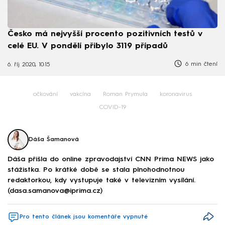
Česko má nejvyšší procento pozitivních testů v
celé EU. V pondělí přibylo 3119 případů
6 min čtení
6. říj 2020, 10:15
očkování
vakcína
Roman Prymula
koronavirus
COVID-19
Dáša Šamanová
Dáša přišla do online zpravodajství CNN Prima NEWS jako
stážistka. Po krátké době se stala plnohodnotnou
redaktorkou, kdy vystupuje také v televizním vysílání.
(dasa.samanova@iprima.cz)
Pro tento článek jsou komentáře vypnuté