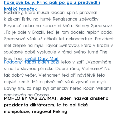
hokejové buly. Princ pak po gólu předvedl i
krátký taneček
Podmínky, které museli krocani splnit, přirovnal
k získání lístku na turné Renaissance zpěvačky
Beyoncé nebo na koncertní šňůru Britney Spearsové.
„Ta je dole v Brazílii, teď je tam docela teplo,“ dodal.
Spearsová však už několik let nekoncertuje. Prezident
měl zřejmě na mysli Taylor Swiftovou, která v Brazílii v
současné době vystupuje v rámci svého turné The
Eras Tour,
uvádí Daily Mail.
Podobný trapas Biden zažil
letos v září. „Vzpomínáte
si na tu slavnou písničku Dobré ráno, Vietname? No
tak dobrý večer, Vietname,“ řekl při návštěvě této
asijské země. Místo písně měl však zjevně na mysli
slavný film, za nějž byl americký herec Robin Williams
nominován na Oscara.
MOHLO BY VÁS ZAJÍMAT: Biden nazval čínského
prezidenta diktátorem. Je to politická
manipulace, reagoval Peking