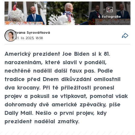
4 fotografie
Ivana Syrovátková
21. lis 2023, 18:58
Americký prezident Joe Biden si k 81.
narozeninám, které slavil v pondělí,
nechtěně nadělil další faux pas. Podle
tradice před Dnem díkůvzdání omilostnil
dva krocany. Při té příležitosti pronesl
projev a pokusil se vtipkovat, pomotal však
dohromady dvě americké zpěvačky, píše
Daily Mail. Nešlo o první projev, kdy
prezident nadělal zmatky.