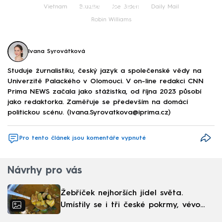
Failed to fetch
Vietnam
Brazílie
Joe Biden
Daily Mail
Robin Williams
Ivana Syrovátková
Studuje žurnalistiku, český jazyk a společenské vědy na
Univerzitě Palackého v Olomouci. V on-line redakci CNN
Prima NEWS začala jako stážistka, od října 2023 působí
jako redaktorka. Zaměřuje se především na domácí
politickou scénu. (Ivana.Syrovatkova@iprima.cz)
Pro tento článek jsou komentáře vypnuté
Návrhy pro vás
Žebříček nejhorších jídel světa.
Umístily se i tři české pokrmy, vévodí
skandinávská kuchyně