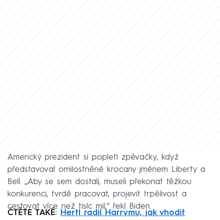
Americký prezident si popletl zpěvačky, když
představoval omilostněné krocany jménem Liberty a
Bell. „Aby se sem dostali, museli překonat těžkou
konkurenci, tvrdě pracovat, projevit trpělivost a
cestovat více než tisíc mil,“ řekl Biden.
ČTĚTE TAKÉ:
Hertl radil Harrymu, jak vhodit