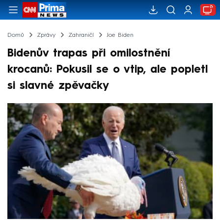
Domů
Zprávy
Zahraničí
Joe Biden
Bidenův trapas při omilostnění
krocanů: Pokusil se o vtip, ale popletl
si slavné zpěvačky