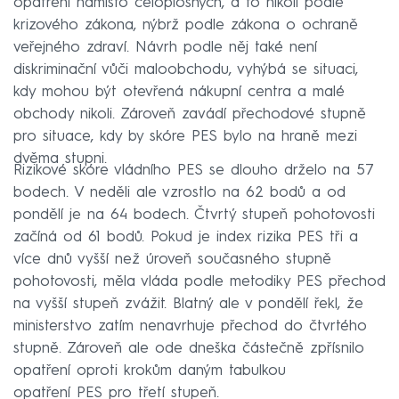
opatření namísto celoplošných, a to nikoli podle
krizového zákona, nýbrž podle zákona o ochraně
veřejného zdraví. Návrh podle něj také není
diskriminační vůči maloobchodu, vyhýbá se situaci,
kdy mohou být otevřená nákupní centra a malé
obchody nikoli. Zároveň zavádí přechodové stupně
pro situace, kdy by skóre PES bylo na hraně mezi
dvěma stupni.
Rizikové skóre vládního PES se dlouho drželo na 57
bodech. V neděli ale vzrostlo na 62 bodů a od
pondělí je na 64 bodech. Čtvrtý stupeň pohotovosti
začíná od 61 bodů. Pokud je index rizika PES tři a
více dnů vyšší než úroveň současného stupně
pohotovosti, měla vláda podle metodiky PES přechod
na vyšší stupeň zvážit. Blatný ale v pondělí řekl, že
ministerstvo zatím nenavrhuje přechod do čtvrtého
stupně. Zároveň ale ode dneška částečně zpřísnilo
opatření oproti krokům daným tabulkou
opatření PES pro třetí stupeň.