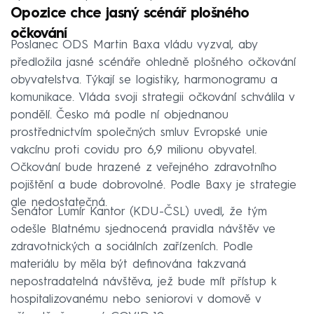
Opozice chce jasný scénář plošného
očkování
Poslanec ODS Martin Baxa vládu vyzval, aby
předložila jasné scénáře ohledně plošného očkování
obyvatelstva. Týkají se logistiky, harmonogramu a
komunikace. Vláda svoji strategii očkování schválila v
pondělí. Česko má podle ní objednanou
prostřednictvím společných smluv Evropské unie
vakcínu proti covidu pro 6,9 milionu obyvatel.
Očkování bude hrazené z veřejného zdravotního
pojištění a bude dobrovolné. Podle Baxy je strategie
ale nedostatečná.
Senátor Lumír Kantor (KDU-ČSL) uvedl, že tým
odešle Blatnému sjednocená pravidla návštěv ve
zdravotnických a sociálních zařízeních. Podle
materiálu by měla být definována takzvaná
nepostradatelná návštěva, jež bude mít přístup k
hospitalizovanému nebo seniorovi v domově v