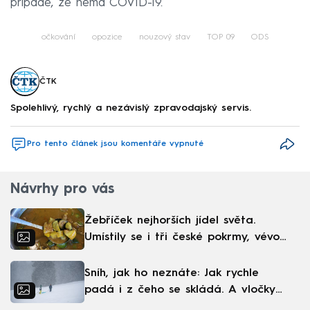
případě, že nemá COVID-19.
očkování
opozice
nouzový stav
TOP 09
ODS
ČTK
Spolehlivý, rychlý a nezávislý zpravodajský servis.
Pro tento článek jsou komentáře vypnuté
Návrhy pro vás
Žebříček nejhorších jídel světa.
Umístily se i tři české pokrmy, vévodí
skandinávská kuchyně
Sníh, jak ho neznáte: Jak rychle
padá i z čeho se skládá. A vločky
nejsou bílé